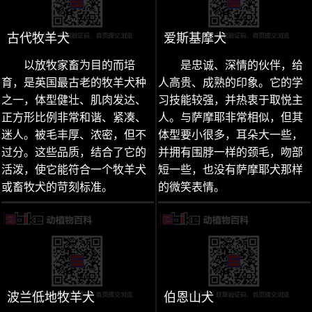
古代牧羊犬
爱斯基摩犬
以放牧家畜为目的而培
是忠诚、深情的伙伴，给
育，是英国最古老的牧羊犬种
人高贵、成熟的印象。它的学
之一，体型健壮、肌肉发达、
习技能较强，并热衷于取悦主
正方形比例非常和谐、紧凑、
人。与萨摩耶非常相似，但其
迷人。被毛丰厚、浓密，但不
体型要小很多，耳朵大一些，
过分。这些品质，结合了它的
并拥有围脖一样的颈毛，吻部
活泼，使它能符合一个牧羊犬
短一些，也没有萨摩耶犬那样
或畜牧犬的苛刻标准。
的微笑表情。
波兰低地牧羊犬
伯恩山犬