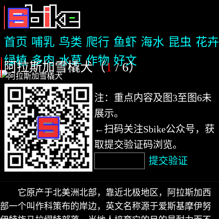
首页
哺乳
鸟类
爬行
鱼虾
海水
昆虫
花卉
绿植
多肉
水草
作物
好文
阿拉斯加雪橇犬（
1
/ 6
）
注：重点内容及图3至图6未
展示。
←扫码关注Sbike公众号，获
取提交验证码浏览。
提交验证
它原产于北美洲北部，靠近北极地区，阿拉斯加西
部一个叫作科策布的岸边，英文名称源于爱斯基摩伊努