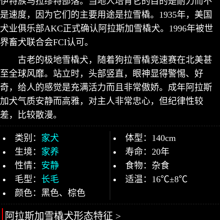
伊特族马拉缪特部落。当地人培育它的目的是耐力而不
是速度，因为它们的主要用途是拉雪橇。1935年，美国
犬业俱乐部AKC正式确认阿拉斯加雪橇犬。1996年被世
界畜犬联合会FCI认可。
古老的极地雪橇犬，随着狗拉雪橇竞速赛在北美甚
至全球风靡。站立时，头部竖直，眼神显得警惕、好
奇，给人的感觉是充满活力而且非常傲娇。成年阿拉斯
加犬气质安静而高雅，对主人非常忠心，但纪律性较
差，比较散漫。
类别：
家犬
体型：140cm
生境：
家养
寿命：20年
性情：
安静
食物：杂食
毛型：
长毛
适温：16℃±8℃
颜色：黑色、棕色
阿拉斯加雪橇犬形态特征 >