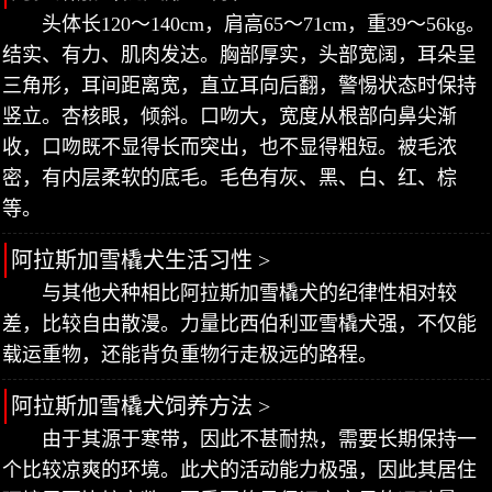
头体长120～140cm，肩高65～71cm，重39～56kg。
结实、有力、肌肉发达。胸部厚实，头部宽阔，耳朵呈
三角形，耳间距离宽，直立耳向后翻，警惕状态时保持
竖立。杏核眼，倾斜。口吻大，宽度从根部向鼻尖渐
收，口吻既不显得长而突出，也不显得粗短。被毛浓
密，有内层柔软的底毛。毛色有灰、黑、白、红、棕
等。
阿拉斯加雪橇犬生活习性 >
与其他犬种相比阿拉斯加雪橇犬的纪律性相对较
差，比较自由散漫。力量比西伯利亚雪橇犬强，不仅能
载运重物，还能背负重物行走极远的路程。
阿拉斯加雪橇犬饲养方法 >
由于其源于寒带，因此不甚耐热，需要长期保持一
个比较凉爽的环境。此犬的活动能力极强，因此其居住