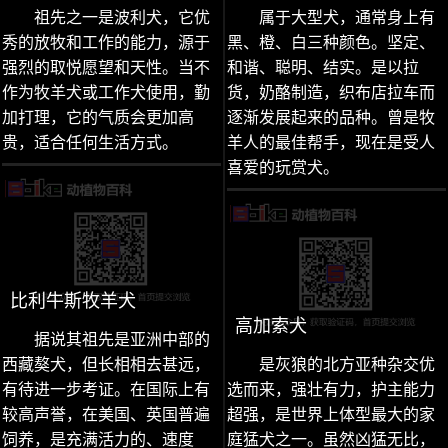
祖先之一是波利犬，它优
属于大型犬，通常身上有
秀的放牧和工作的能力，源于
黑、橙、白三种颜色。坚定、
强烈的取悦愿望和天性。当不
和谐、聪明、结实。是以拉
作为牧羊犬或工作犬使用，勤
货，奶酪制造，织布店拉车而
加打理，它的气质会更加高
逐渐发展起来的品种。曾是牧
贵，适合任何生活方式。
羊人的最佳帮手，现在是受人
喜爱的玩赏犬。
比利牛斯牧羊犬
高加索犬
据说其祖先是亚洲中部的
西藏獒犬，但长相相去甚远，
是灰狼的北方亚种杂交优
有待进一步考证。在国际上有
选而来，强壮有力，护主能力
较高声誉，在美国、英国普遍
超强，是世界上体型最大的家
饲养，是充满活力的、速度
庭猛犬之一。虽然凶猛无比，