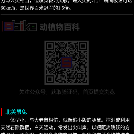
力与人类相当，但嗅觉极为灵敏，是犬类的7倍！瞬间极速可达
60km/h，是世界百米冠军的1.5倍。
北美鼠兔
体型小，与大老鼠相仿，就像缩小版的豚鼠。挖洞或利用
天然石隙群栖，白天活动，常发出尖叫声，以短距离跳跃的方