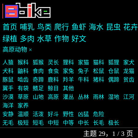
首页
哺乳
鸟类
爬行
鱼虾
海水
昆虫
花卉
绿植
多肉
水草
作物
好文
高原动物 ×
人猿
猴科
狐猴
灵长
狸科
家猫
猫科
狐狸
家犬
犬科
鼬科
食肉
食虫
家兔
兔子
松鼠
仓鼠
龙猫
豚鼠
啮齿
奇蹄
鹿科
羚羊
牛科
猪科
偶蹄
贫齿
翼手
有袋
鳍足
鲸目
其他
沙漠
草原
山地
高原
灌丛
丛林
雨林
湿地
江河
海洋
家养
安静
温顺
活泼
好斗
野性
凶猛
危险
无毛
极短
短毛
中短
中等
中长
长毛
极长
主题 29，1 / 3 页