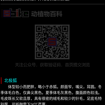
北极狐
体型较小而肥胖，略小于赤狐。颜面窄，嘴尖，耳圆。冬
季体毛白色，仅鼻尖黑色。夏季体毛灰黑色，腹面颜色较浅。
毛皮既长又软且厚，具有很密的绒毛和较少的针毛，足底毛特
别厚，可抵御零下50℃严寒。