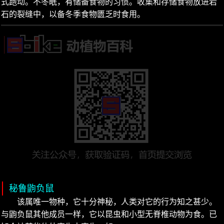
式跑动。不冬眠，有储备食物的习惯。收集和存储食物放进岩
石的裂缝中，以备冬季食物匮乏时食用。
秘鲁鼩负鼠
该属唯一物种，它十分神秘，人类对它的行为知之甚少。
与鼩负鼠其他成员一样，它以昆虫和小型无脊椎动物为食。已