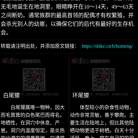
无毛地诞生在地洞里，眼睛睁开在10～14天，49～63天
之间断奶。通常族群的最高首领的配偶才有权繁殖，并
会杀光别人的幼崽，以确保它们的后代有最好的生存机
会。
转载请注明出处，并添加原文链接：
https://sbike.cn/b/humeng/
白尾獴
环尾獴
白尾獴属唯一物种，因大
体型较小的杂食性动物，
而毛茸茸的白色尾巴而得名。
动作非常灵敏，善于攀爬。主
地栖性，在洞穴中休息、产
要生活在陆地上，但比其他陆
崽。洞穴内温度恒定，是炎热
栖动物更适于树栖。白天十分