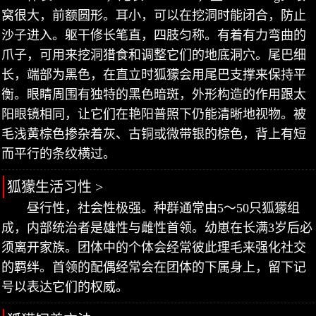
窝很大，前额圆形。耳小，可以在挖洞时能闭合，防止
沙子进入。躯干修长笔直，四肢匀称。有着有力弯曲的
爪子，可用来挖洞猎食和调整它们的地底洞穴。尾巴细
长，端部为黑色，在直立时狐獴会用尾巴支撑来保持平
衡。眼睛周围有独特的黑色暗斑，外形构造的作用跟太
阳眼镜相同，让它们在艳阳普照下仍能清晰地视物。被
毛浅黄棕色掺杂着灰、古铜或微带银的棕色，背上有短
而平行的条纹横过。
狐獴生活习性 >
昼行性，社会性极强。种群通常由5～50只狐獴组
成，内部统治者是雄性与雌性首领。幼崽在长满3岁后必
须离开家族。团体中的个体会经常彼此理毛来强化社交
的羁绊。首领的配偶经常会在团体的下属身上，留下记
号以表达它们的权威。