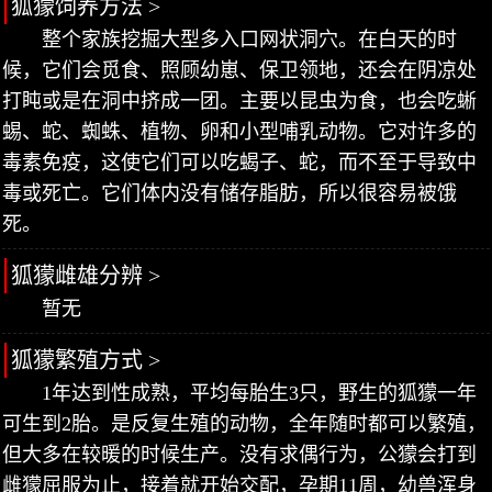
狐獴饲养方法 >
整个家族挖掘大型多入口网状洞穴。在白天的时
候，它们会觅食、照顾幼崽、保卫领地，还会在阴凉处
打盹或是在洞中挤成一团。主要以昆虫为食，也会吃蜥
蜴、蛇、蜘蛛、植物、卵和小型哺乳动物。它对许多的
毒素免疫，这使它们可以吃蝎子、蛇，而不至于导致中
毒或死亡。它们体内没有储存脂肪，所以很容易被饿
死。
狐獴雌雄分辨 >
暂无
狐獴繁殖方式 >
1年达到性成熟，平均每胎生3只，野生的狐獴一年
可生到2胎。是反复生殖的动物，全年随时都可以繁殖，
但大多在较暖的时候生产。没有求偶行为，公獴会打到
雌獴屈服为止，接着就开始交配，孕期11周，幼兽浑身