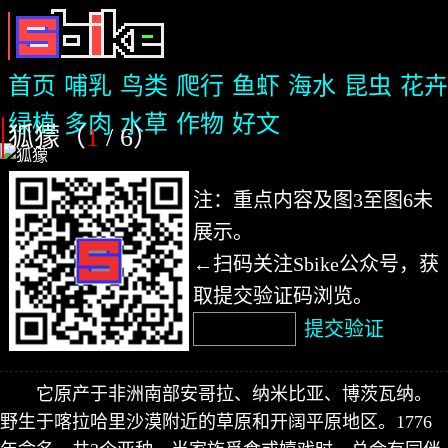
首页
哺乳
鸟类
爬行
鱼虾
海水
昆虫
花卉
绿植
多肉
水草
作物
好文
狐獴（
1
/ 6
）
注：重点内容及图3至图6未
展示。
←扫码关注Sbike公众号，获
取提交验证码浏览。
提交验证
它原产于非洲南部安哥拉、纳米比亚、博茨瓦纳。
野生于喀拉哈里沙漠附近的草原和开阔平原地区。1776