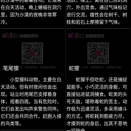
的沙漠中的避暑胜地。它通常
活跃，晚上，窝在自己挖的洞
在白天活动，晚上蜷缩在洞穴
穴，外出觅食。通过气味标记
里，因为沙漠的夜晚非常寒
进行交流，雄性会在树干、树
冷。
枝和岩石上摩擦留下气味。
笔尾獴
蛇獴
小型獴科动物，主要在白
蛇獴不但吃蛇，还是捕捉
天活动，但有时夜间也会出
鼠能手。小巧灵活的身躯，可
现。站立时用尾巴支撑着身
直接钻进鼠洞捕食。蛇类的头
体，视着四周。当有危险时，
号天敌，堪称毒蛇的苦主，动
它们会发出叫声来警告同伴。
作极为迅速灵活，多采用缠斗
它们还会共同合作，赶跑入侵
的方式，将蛇耗到筋疲力尽，
的鸟类等。
才摸到蛇的身后，出其不意地
一招毙命。