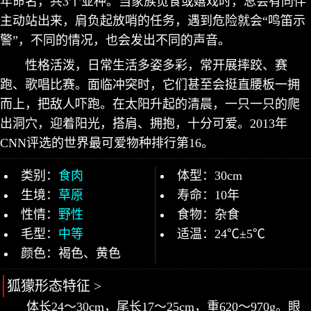
年命名，共3个亚种。当家族觅食或嬉戏时，总会有同伴
主动站出来，肩负起放哨的任务，遇到危险就会“鸣笛示
警”，不同的情况，也会发出不同的声音。
性格活泼，日常生活多姿多彩，常开展摔跤、赛
跑、歌唱比赛。面临冲突时，它们甚至会挺直腰板一拥
而上，把敌人吓跑。在太阳升起的清晨，一只一只的爬
出洞穴，迎着阳光，搭肩、拥抱，十分可爱。2013年
CNN评选的世界最可爱物种排行第16。
类别：
食肉
体型：30cm
生境：
草原
寿命：10年
性情：
野性
食物：杂食
毛型：
中等
适温：24℃±5℃
颜色：褐色、黄色
狐獴形态特征 >
体长24～30cm，尾长17～25cm，重620～970g。眼