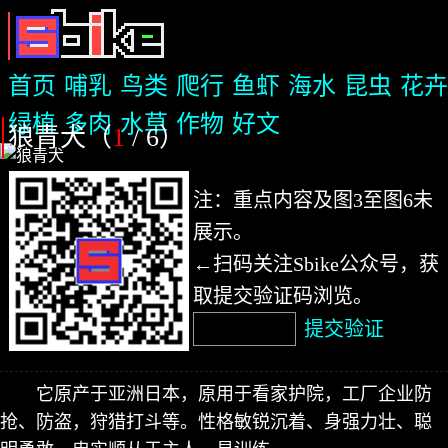
首页
哺乳
鸟类
爬行
鱼虾
海水
昆虫
花卉
绿植
多肉
水草
作物
好文
狼青犬（
1
/ 6
）
注：重点内容及图3至图6未
展示。
←扫码关注Sbike公众号，获
取提交验证码浏览。
提交验证
它原产于亚洲日本，原用于看家护院，工厂企业防
抢、防盗，狩猎打斗等。性格敏锐沉着、身强力壮、聪