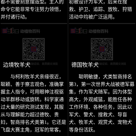
都不需要刻意摆造型。主人的
初被设计为军犬，后来在搜
命令它能非常专注努力领悟，
救、护卫、追踪、放牧、狩猎
并付诸行动。
活动中均被广泛运用。
边境牧羊犬
德国牧羊犬
与柯利牧羊犬亲缘很近，
聪明敏捷，犬类智商排名
聪颖、善于察言观色，准确掌
第3，第一次世界大战被德军募
握主人指令，可用眼神注视驱
集，作为军犬随军。因为体型
动羊群移动或旋转。科学家通
高大，外观威猛，能胜任各种
过大量的研究测试发现，其服
工作环境、各种任务，因此以
从与理解能力超过德牧、贵
军犬、警犬、搜救犬、导盲
妇，智商排名犬类第1。它还是
犬、牧羊犬、观赏犬、宠物犬
飞盘大赛主角，冠军的常客。
等身份活跃。