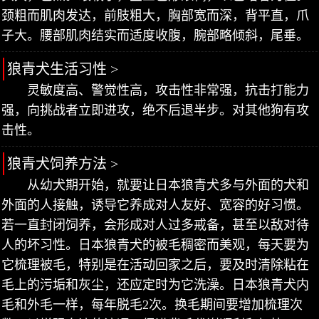
颈粗而肌肉发达，前肢粗大，胸部宽而深，背平直，爪
子大。腰部肌肉结实而适度收腹，腕部略倾斜，尾垂。
狼青犬生活习性 >
灵敏度高、警觉性高，攻击性非常强，抗击打能力
强，向挑战者立即进攻，绝不后退半步。对其他狗有攻
击性。
狼青犬饲养方法 >
从幼犬期开始，就要让日本狼青犬多与外面的犬和
外面的人接触，诱导它养成对人友好、宽容的好习惯。
若一直封闭饲养，会形成对人过多戒备，甚至以敌对待
人的坏习性。日本狼青犬的被毛稠密而美观，每天要为
它梳理被毛，特别是在活动回家之后，要及时清除粘在
毛上的污垢和灰尘，还应定时为它洗澡。日本狼青犬内
毛和外毛一样，每年脱毛2次。换毛期间要增加梳理次