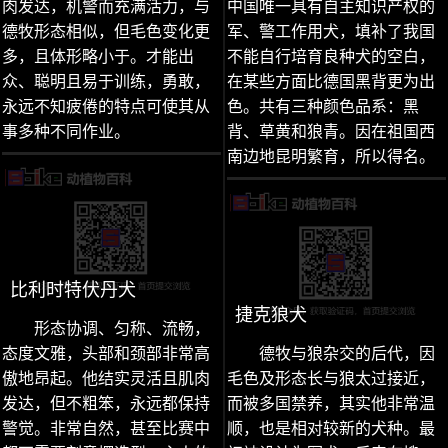
肉发达，机警而充满活力，与
中国唯一具有自主知识产权的
德牧形态相似，但毛色变化更
军、警工作用犬，填补了我国
多，且体形略小于。才能出
不能自行培育良种犬的空白，
众、聪明且易于训练，勇敢，
在某些方面比德国黑背更为出
永远不知疲倦的特点可使其从
色。共有三种颜色品系：黑
事多种不同作业。
背、草黄和狼青。因在祖国西
南边地昆明繁育，所以得名。
比利时特伏丹犬
捷克狼犬
形态协调、匀称、流畅，
态度文雅，头部和颈部非常高
德牧与狼杂交的后代，因
傲地昂起。他结实灵活且肌肉
毛色及形态长与狼太过接近，
发达，但不粗笨，永远都保持
而被多国禁养，其实他非常温
警觉。非常自然，甚至比赛中
顺，也是相对较新的犬种。最