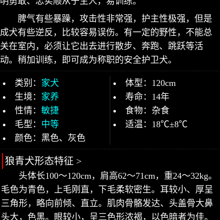
明勇敢、忠实顺从于主人，易训练。
脾气有些暴躁，攻击性非常强，护主性极强，但是
成犬有些逆反，比较容易误伤。有一定的野性，不能总
关在室内，必须让它出去进行散步、奔跑、跳跃等活
动。稍加训练，即可成为称职的安全护卫犬。
类别：
家犬
体型：120cm
生境：
家养
寿命：14年
性情：
敏捷
食物：杂食
毛型：
中等
适温：18℃±8℃
颜色：黑色、灰色
狼青犬形态特征 >
头体长100～120cm，肩高62～71cm，重24～32kg。
毛色为青色，上毛刚直，下毛柔软密生。耳较小、厚呈
三角形，略向前倾、直立。肌肉骨骼发达、头盖骨大鼻
头大，色黑。眼较小，呈三色形浓褐，以色暗者为佳。