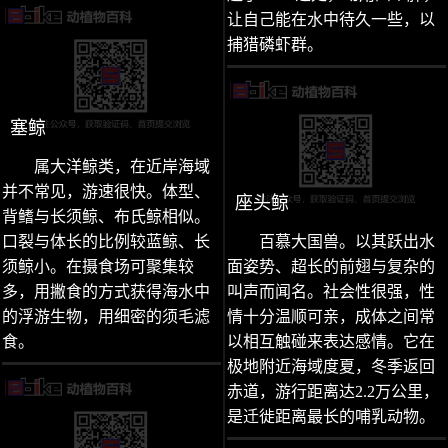
让自己能在水中待久一些，以
捕猎磷虾群。
塞鲸
属大洋鲸类，在近岸海域
并不常见，游速很快。体型、
座头鲸
背鳍与长须鲸、布氏鲸相似。
口裂与体长的比例较蓝鲸、长
百慕大国兽。以其跃出水
须鲸小。在摄食场可聚集较
面姿势、超长的前翅与复杂的
多，用撇食的方式获得海水中
叫声而闻名。社会性很强，性
的浮游生物，用细密的须毛滤
情十分温顺可亲，成体之间常
食。
以相互触碰来表达感情。它在
极地附近海域度夏，冬季返回
赤道，游行距离达2.2万公里，
是迁徙距离最长的哺乳动物。