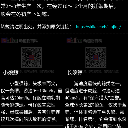
常2～3年生产一次，在经过10～12个月的妊娠期后，一
般会在冬初产下幼鲸。
转载请注明出处，并添加原文链接：
https://sbike.cn/b/lanjing/
小须鲸
长须鲸
小型须鲸，头极窄而尖，
游速度最快的鲸类之一，
仅一条嵴。游速9～13km/h，最
但速度逊于虎鲸，时速可达
高可达20km/h。仔鲸在哺乳期
40km/h，有“深海猎犬”之誉。
随母鲸游泳。母仔鲸眷恋性
全球体长第2的鲸鱼，仅次于蓝
强，母鲸被捕后，曾有仔鲸连
鲸，但体重略逊于弓头鲸、露
续几次撞向船边致死的情景。
脊鲸，排名第4。它会潜到水深
超于200m之处，动用四个肺，