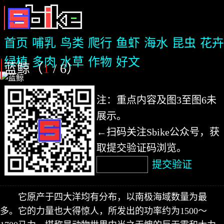
首页
哺乳
鸟类
爬行
鱼虾
海水
昆虫
花卉
绿植
多肉
水草
作物
好文
蓝鲸（
1
/ 6
）
注：重点内容及图3至图6未
展示。
←扫码关注Sbike公众号，获
取提交验证码浏览。
提交验证
它原产于四大洋均有分布，以南极海域数量为最
多。它的力量也大得惊人，所发出的功率约为1500～