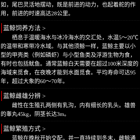
如，尾巴灵活地摆动，既是前进的动力，也起着舵的作
用，前进的时速高达28公里。
蓝鲸饲养方法 >
栖息于温暖海水与冰冷海水的交汇处，水温5～20℃
的温带和寒带冷水域。与其他须鲸一样，蓝鲸主要以小
型的甲壳类（例如磷虾）与小型鱼类及浮游生物为食，
有时也包括鱿鱼。通常蓝鲸白天需要在超过100米深度的
海域来觅食，在夜晚才能到水面觅食。平均寿命可达95
年，超过大象的60～70年。
蓝鲸雌雄分辨 >
雌性在生殖孔两侧有乳沟，内有细长的乳头。雄兽
的睾丸45kg，阴茎长达3m。
蓝鲸繁殖方式 >
蓝鲸在晚秋开始交配，并一直持续到冬末，雌鲸通