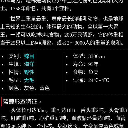
1700马力，堪称是动物世界中当之无愧的巨无霸和大力
士。1758年命名，共有4个亚种。
世界上重量最重、寿命最长的哺乳动物，也是地球
上已知的生存过的，体积最大的动物。全球第一大胃
王，一顿可以吃掉8吨食物，200万只磷虾。它的体重相
当于25只以上的非洲象，或者2～3000人的重量的总和。
类别：
鲸目
体型：3300cm
生境：
海洋
寿命：95年
性情：
野性
食物：鱼类
毛型：
无毛
适温：24℃±4℃
颜色：灰色、蓝色
蓝鲸形态特征 >
头体长可达33m，重可达181t。舌头重2吨，头骨重3
吨，肝脏重1吨，心脏重0.5吨，血液循环量达8吨，血管
粗得足以装下一个小孩。身躯瘦长，全身呈淡蓝色或鼠