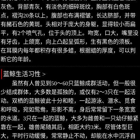
灰色。背部青灰，有淡色的细碎斑纹，胸部有白色斑
点，褶沟20条以上，腹部也布满褶皱，长达脐部，并带
有赭石色的黄斑。头相对于庞大的身躯，显得较小而扁
平，有2个喷气孔，位于头的顶上。吻宽，口大，嘴里没
有牙齿，上颌宽，向上凸起呈弧形，生有黑色的须板。
在耳膜内每年都积存有很多蜡，根据蜡的厚度，可以判
断它的年龄。
蓝鲸生活习性 >
虽然有人曾见到50～60只蓝鲸成群活动，但一般很
少结成群体，大多数是孤独的，或仅有2～3只在一起活
动。双栖的蓝鲸彼此十分和睦，一起游泳、潜水、觅食
和呼吸，宛如鸳鸯，形影不离，身后常常留下一条宽宽
的水道。3只在一起的蓝鲸，大多为雌兽和一只幼仔鲸紧
靠在一起，雄兽尾随其后，相距大约3米。尽管体型巨
大，平时行动缓慢，常常静止不动，却能在水中沉浮自