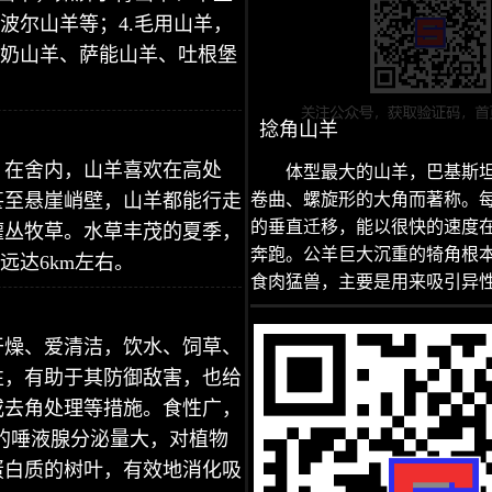
波尔山羊等；4.毛用山羊，
中奶山羊、萨能山羊、吐根堡
捻角山羊
。在舍内，山羊喜欢在高处
体型最大的山羊，巴基斯
甚至悬崖峭壁，山羊都能行走
卷曲、螺旋形的大角而著称。
的垂直迁移，能以很快的速度
灌丛牧草。水草丰茂的夏季，
奔跑。公羊巨大沉重的犄角根
远达6km左右。
食肉猛兽，主要是用来吸引异
干燥、爱清洁，饮水、饲草、
性，有助于其防御敌害，也给
或去角处理等措施。食性广，
羊的唾液腺分泌量大，对植物
蛋白质的树叶，有效地消化吸