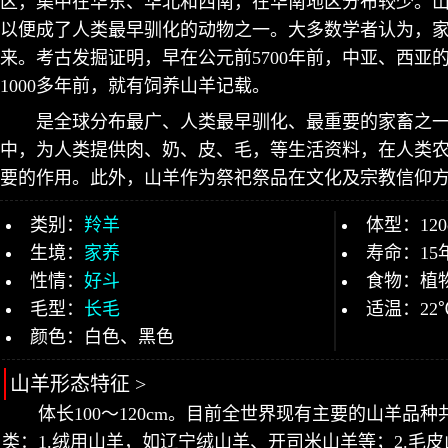
区，集中在华东、华北和西南，在华南地区分布较少。
以便成了人类最早驯化的动物之一。大多数学者认为，
来。考古发掘证明，早在公元前5700年前，中亚、西亚
1000多年前，就有饲养山羊记载。
是全球分布最广、人类最早驯化、最重要的家畜之
中，为人类提供肉、奶、皮、毛，等生活资料，在人类
要的作用。此外，山羊作为祭祀祭品在文化及宗教信仰
类别：
羚羊
体型：120
生境：
家养
寿命：15
性情：
好斗
食物：植
毛型：
长毛
适温：22
颜色：白色、黑色
山羊形态特征 >
体长100～120cm。目前全世界现有主要的山羊品种
类：1.绒用山羊，如辽宁绒山羊、开司米山羊等；2.毛