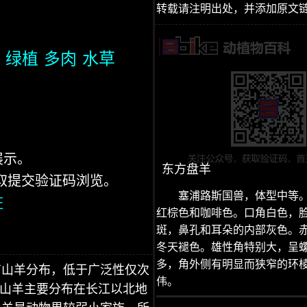
转载请注明出处，并添加原文
绿植
多肉
水草
展示。
东方盘羊
获取提交验证码浏览。
塞浦路斯国兽，体型中等
证
红棕色和咖啡色。口角白色，
斑，鼻孔和耳朵的内部灰色。
冬天褪色。雄性角特别大，呈
多，角外侧有明显而狭窄的环
有山羊分布，低于广泛性仅次
伟。
国山羊主要分布在长江以北地