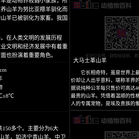
山羊是动物界较弱小家族，所
家养山羊为努比亚羱羊驯化而
的山羊已被驯化为家畜。我国
一。在人类文明的发展历程
农业文明和经济发展中有着重
方面也扮演着重要角色。
大马士革山羊
cm
它长相奇特，虽是世界上
年
价却让人出乎意料，堪称羊界的
物
据说纯种公羊每只售价可高达4
℃±8℃
最贵的山羊。凭借着温顺的性
人的专属宠物，是埃及贵族的
共150多个。主要分为6大
皮山羊，如济宁青山羊、中卫