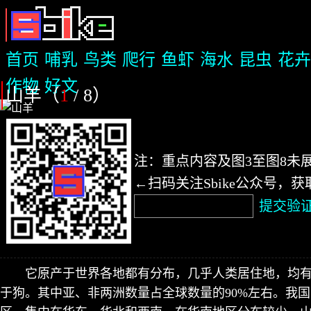
首页
哺乳
鸟类
爬行
鱼虾
海水
昆虫
花卉
作物
好文
山羊（
1
/ 8
）
注：重点内容及图3至图8未
←扫码关注Sbike公众号，
提交验
它原产于世界各地都有分布，几乎人类居住地，均
于狗。其中亚、非两洲数量占全球数量的90%左右。我