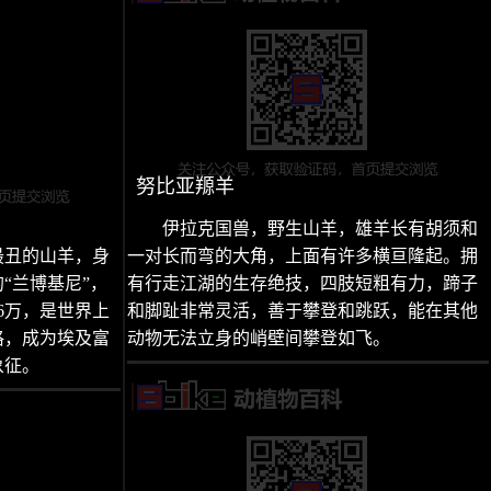
努比亚羱羊
伊拉克国兽，野生山羊，雄羊长有胡须和
最丑的山羊，身
一对长而弯的大角，上面有许多横亘隆起。拥
“兰博基尼”，
有行走江湖的生存绝技，四肢短粗有力，蹄子
6万，是世界上
和脚趾非常灵活，善于攀登和跳跃，能在其他
格，成为埃及富
动物无法立身的峭壁间攀登如飞。
象征。