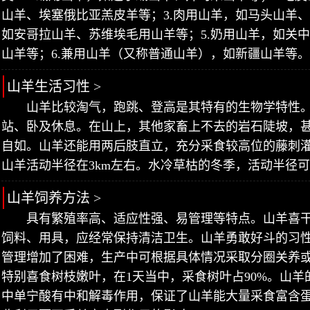
山羊、埃塞俄比亚羔皮羊等；3.肉用山羊，如马头山羊、
如安哥拉山羊、苏维埃毛用山羊等；5.奶用山羊，如关
山羊等；6.兼用山羊（又称普通山羊），如新疆山羊等。
山羊生活习性 >
山羊比较淘气，跑跳、登高是其特有的生物学特性
站、卧及休息。在山上，其他家畜上不去的岩石陡坡，
自如。山羊还能用两后肢直立，充分采食较高位的藤刺
山羊活动半径在3km左右。水冷草枯的冬季，活动半径可
山羊饲养方法 >
具有繁殖率高、适应性强、易管理等特点。山羊喜
饲料、用具，应经常保持清洁卫生。山羊勇敢好斗的习
管理增加了困难，生产中可根据具体情况采取分圈关养
特别喜食树枝嫩叶，在1天当中，采食树叶占90%。山
中单宁酸有中和解毒作用，保证了山羊能大量采食富含