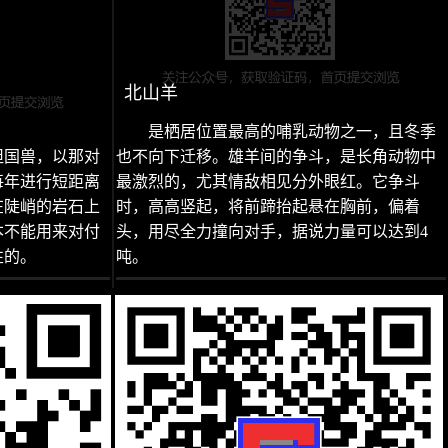
北山羊
是栖居位置最高的哺乳动物之一，且冬季
坦国兽，以那对
也不向下迁移。雄羊间的争斗，是长角动物中
每年进行短距离
最激烈的，尤其情敌相见分外眼红。它争斗
在陡峭的岩石上
时，高高竖起，将前蹄抬起悬在胸前，偏着
本不能用来对付
头，用尽全力撞向对手，据说力量可以达到4
性的。
吨。