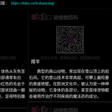
链接：
https://sbike.cn/b/shanyang/
羱羊
。体色从灰色至
典型的高山动物，常出现在雪山顶上的岩
脸部通常有白
石间。它的登山技术非常高超，可攀上最险要
赤红色的毛会于
的悬崖绝壁。在欧洲文化中，被认为是一种神
螺旋状扭曲一圈
秘的动物，它身体的各部分，甚至是排泄物都
棱，显得特别雄
会被用作治疗不同疾病的魔法药的成分。