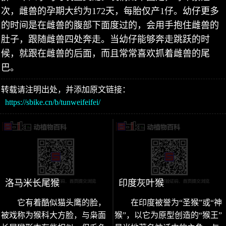
次，雌兽的孕期大约为172天，每胎仅产1仔。幼仔更多
的时间是在雌兽的腹部下面度过的，会用手抱住雌兽的
肚子，跟随雌兽四处奔走。当幼仔能够奔走跳跃的时
候，就跟在雌兽的后面，而且常常喜欢抓着雌兽的尾
巴。
转载请注明出处，并添加原文链接：
https://sbike.cn/b/tunweifeifei/
洛马米长尾猴
印度灰叶猴
它有着酷似猫头鹰的脸，
在印度被誉为“圣猴”或“神
被戏称为猴科大方脸，与枭面
猴”，以它为原型创造的“猴王”