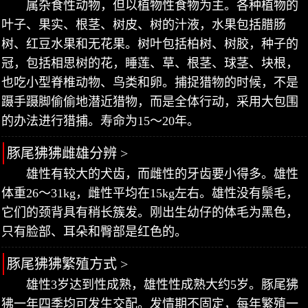
属杂食性动物，但以植物性食物为主。各种植物的
叶子、果实、根茎、树皮、树的汁液，水果包括腊肠
树、红豆水果和无花果。树叶包括柏树、树胶，种子的
冠，包括相思树的花，睡莲、草、根茎、球茎、块根，
也吃小型脊椎动物、鸟类和卵。捕捉猎物的时候，不是
蹑手蹑脚偷偷地潜近猎物，而是全体行动，采用大包围
的办法进行猎捕。寿命为15～20年。
豚尾狒狒雌雄分辨 >
雄性有较大的犬齿，而雌性的牙齿要小得多。雄性
体重26～31kg，雌性平均在15kg左右。雄性没有鬃毛，
它们的颈背具有稍长簇发。刚出生幼仔的体毛为黑色，
只有脸部、耳朵和臀部是红色的。
豚尾狒狒繁殖方式 >
雄性3岁达到性成熟，雄性性成熟大约5岁。豚尾狒
狒一年四季均可发生交配。发情期不固定，每年繁殖一