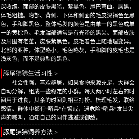
深收缩。面部的皮肤黑暗，紫黑色。尾巴弯曲。唇黑，
体毛粗糙。吻部、背侧、下体和侧面的毛皮深褐色至黑
色，手和脚黑色。整体毛发的颜色是由单一的黑色或单
一的黄棕色。毛发端部通常是有光泽的黑尖。面部皮肤
及周围有老茧，皮肤紫黑色。皮毛着色上随地理变异。
北部的亚种，体型略小。毛色略灰，手和脚的皮毛也是
浅灰色，而不是典型的黑色。
豚尾狒狒生活习性 >
社会性强，喜欢群居，如果食物来源充足，大群会
自动分解，组成一些稳定的小群。每天两小时左右的时
间用于进食，其余的时间则相互打扮、梳理毛发，联络
感情。群体中都有“哨兵”在警戒，遇危险“哨兵”发出尖
声的喊叫，通知自己的同伴逃避或御敌。
豚尾狒狒饲养方法 >