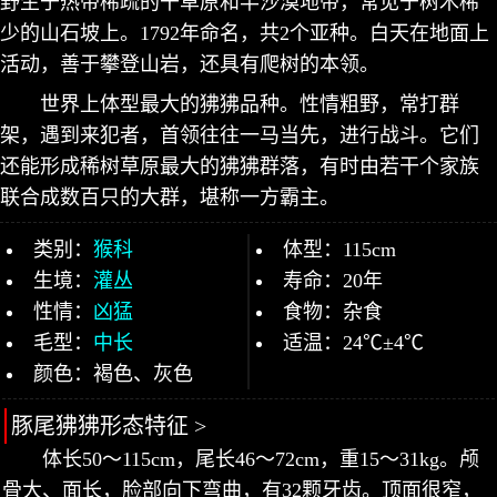
野生于热带稀疏的干草原和半沙漠地带，常见于树木稀
少的山石坡上。1792年命名，共2个亚种。白天在地面上
活动，善于攀登山岩，还具有爬树的本领。
世界上体型最大的狒狒品种。性情粗野，常打群
架，遇到来犯者，首领往往一马当先，进行战斗。它们
还能形成稀树草原最大的狒狒群落，有时由若干个家族
联合成数百只的大群，堪称一方霸主。
类别：
猴科
体型：115cm
生境：
灌丛
寿命：20年
性情：
凶猛
食物：杂食
毛型：
中长
适温：24℃±4℃
颜色：褐色、灰色
豚尾狒狒形态特征 >
体长50～115cm，尾长46～72cm，重15～31kg。颅
骨大、面长，脸部向下弯曲，有32颗牙齿。顶面很窄，