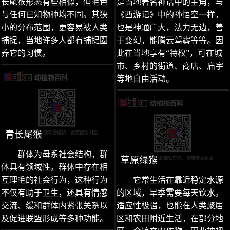
长尾猴形态有些相似，但毛色
是当地著名神话中的主角，与
与任何已知物种均不同。其狭
《西游记》中的孙悟空一样，
小的分布范围，更容易被人类
也是神通广大，法力无边，善
捕捉，当地许多人都有捕捉圈
于变幻，能腾云驾雾等等。因
养它的习惯。
此在当地享有“特权”，可在城
市、乡村的街道、商店、庙宇
等地自由活动。
青长尾猴
群体为母系社会结构，群
草原绿猴
体具有领域性。群体中存在相
互理毛的社会行为，这种行为
它常生活在靠近稳定水源
不仅有助于卫生，还具有情感
的区域，旱季需要每天饮水。
交流、缓和群体内紧张关系以
适应性极强，也能在人类聚居
及促进联盟形成等多种功能。
区和农田附近生活，在部分地