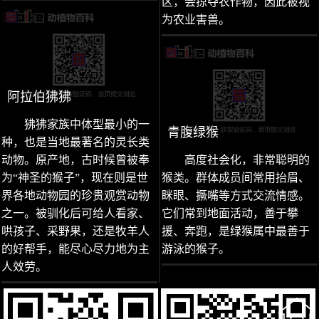
区，会掠夺农作物，因此被视
为农业害兽。
阿拉伯狒狒
狒狒家族中体型最小的一
青腹绿猴
种，也是当地最著名的灵长类
动物。原产地，古时候曾被奉
高度社会化，非常聪明的
为“神圣的猴子”，现在则是世
猴类。群体成员间常用抬眉、
界各地动物园的珍贵观赏动物
眯眼、撅嘴等方式交流情感。
之一。被驯化后可给人看家、
它们常到地面活动，善于攀
哄孩子、采野果，还是牧羊人
援、奔跑，是绿猴属中最善于
的好帮手，能尽心尽力地为主
游泳的猴子。
人效劳。