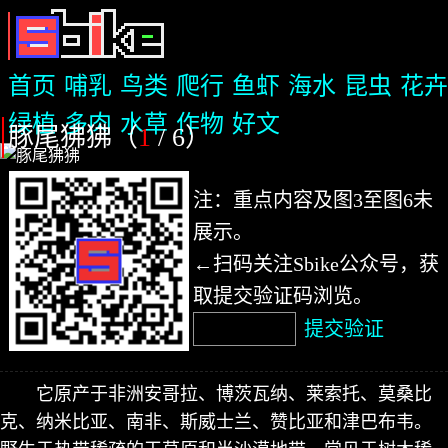
首页
哺乳
鸟类
爬行
鱼虾
海水
昆虫
花卉
绿植
多肉
水草
作物
好文
豚尾狒狒（
1
/ 6
）
注：重点内容及图3至图6未
展示。
←扫码关注Sbike公众号，获
取提交验证码浏览。
提交验证
它原产于非洲安哥拉、博茨瓦纳、莱索托、莫桑比
克、纳米比亚、南非、斯威士兰、赞比亚和津巴布韦。