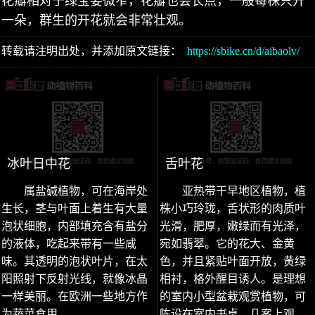
花瓣相对于绿宝要微窄，花瓣也会长点，一般每株只开
一朵，群生的开花就会非常壮观。
转载请注明出处，并添加原文链接：
https://sbike.cn/d/aibaolv/
冰叶日中花
舌叶花
属盐碱植物，可在海岸处
亚热带干早地区植物，植
生长，茎与叶面上着生有大量
株小巧玲珑，舌状形的肉质叶
泡状细胞，内部填充含有盐分
光滑，肥厚，嫩绿而有光泽，
的液体，吃起来带有一些咸
宛如翡翠。它的花大、金黄
味。其透明的泡状叶片，在太
色，并且紧贴叶面开放，黄绿
阳照射下反射光线，就像冰晶
相衬，格外醒目诱人。是理想
一样美丽。在欧洲一些地方作
的室内小型盆栽观赏植物，可
为蔬菜食用。
陈设在室内书桌、几案上观