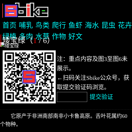
首页
哺乳
鸟类
爬行
鱼虾
海水
昆虫
花卉
绿植
多肉
水草
作物
好文
矮宝绿（
1
/ 6
）
注：重点内容及图3至图6未
展示。
←扫码关注Sbike公众号，获
取提交验证码浏览。
提交验证
它原产于非洲南部南非小卡鲁高原。舌叶花属约60
个物种。