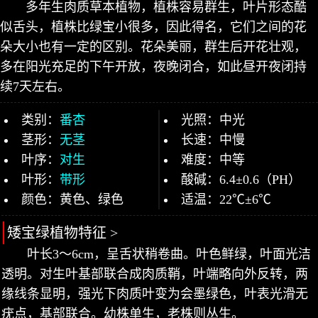
多年生肉质草本植物，植株容易群生，叶片形态酷
似舌头，植株比绿宝小很多，因此得名，它们之间的花
朵大小也有一定的区别。花朵美丽，群生后开花壮观，
多在阳光充足的下午开放，夜晚闭合，如此昼开夜闭持
续7天左右。
类别：
番杏
光照：中光
茎形：
无茎
长速：中慢
叶序：
对生
难度：中等
叶形：
带形
酸碱：6.4±0.6（PH）
颜色：黄色、绿色
适温：22℃±6℃
矮宝绿植物特征 >
叶长3～6cm，呈舌状稍卷曲。叶色鲜绿，叶面光洁
透明。对生叶基部联合成肉质鞘，叶端略向外反转，两
缘线条显明，强光下肉质叶变为会墨绿色，叶表光滑无
疣点，基部联合。幼株单生，老株则丛生。