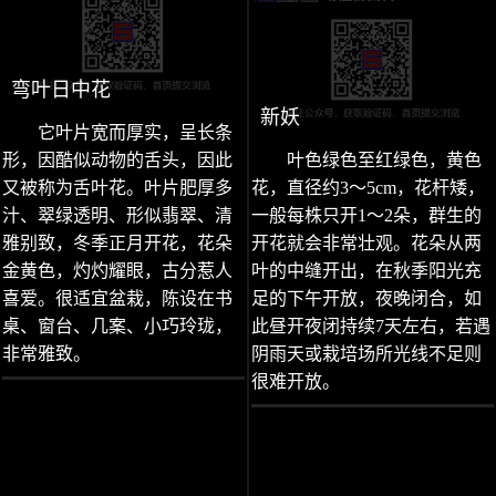
弯叶日中花
新妖
它叶片宽而厚实，呈长条
形，因酷似动物的舌头，因此
叶色绿色至红绿色，黄色
又被称为舌叶花。叶片肥厚多
花，直径约3～5cm，花杆矮，
汁、翠绿透明、形似翡翠、清
一般每株只开1～2朵，群生的
雅别致，冬季正月开花，花朵
开花就会非常壮观。花朵从两
金黄色，灼灼耀眼，古分惹人
叶的中缝开出，在秋季阳光充
喜爱。很适宜盆栽，陈设在书
足的下午开放，夜晚闭合，如
桌、窗台、几案、小巧玲珑，
此昼开夜闭持续7天左右，若遇
非常雅致。
阴雨天或栽培场所光线不足则
很难开放。