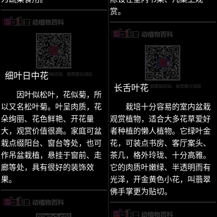
赏。
细叶日中花
长舌叶花
因叶似松叶，花似菊，所
以又名松叶菊。叶呈肉质，花
栽培十分容易的室内盆栽
朵绚丽、花色鲜艳、开花量
观赏植物，适合大多花草爱好
大，观赏价值很高。家庭可盆
者种植的懒人植物。它绿叶金
栽点缀阳台、窗台等处，也可
花，可装点书房、客厅案头、
作吊盆栽植，悬挂于窗前、走
茶几，格外玲珑、十分高雅。
廊等处，具有很好的装饰效
它的肉质叶嫩绿、半透明而有
果。
光泽，开金黄色小花，叫翡翠
佛手掌更为贴切。