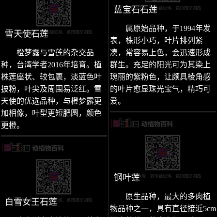
蓝宝石石莲
属原始品种，于1994年发
雪天使石莲
表，株形小巧，叶片排列紧
橙梦露与雪莲的杂交品
凑，常容易上色，会迅速形成
种，台湾学者2016年培育。植
群生。充足的阳光可为其染上
株莲座状、较包裹，淡蓝色叶
瑰丽的紫粉色，让颇具棱角感
披粉，叶尖及周围易泛红。雪
的叶片愈显珠光宝气，精巧可
天使的优选品种，与橙梦露更
爱。
加相像，叶型更短肥圆，颜色
更橙。
钢叶莲
原生品种，最大的多肉植
白雪女王石莲
物品种之一，具有直径接近5cm