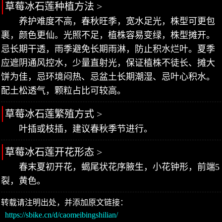
草莓冰石莲种植方法 >
养护难度不高，春秋旺季，宽水足光，株型可更包
裹，颜色更仙。光照不足，植株容易变绿，株型摊开。
忌长期干透，雨季避免长期雨淋，防止积水烂叶。夏季
应遮阴通风控水，少量直射光，保证植株不徒长、摊大
饼为佳，忌环境闷热、忌盆土长期潮湿、忌叶心积水。
配土松透气，颗粒占比可较高。
草莓冰石莲繁殖方式 >
叶插或枝插，建议春秋季节进行。
草莓冰石莲开花形态 >
春末夏初开花，蝎尾状花序腋生，小花钟形，前端5
裂，黄色。
转载请注明出处，并添加原文链接：
https://sbike.cn/d/caomeibingshilian/