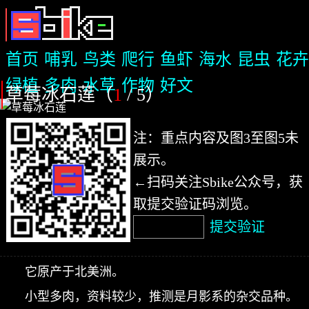
首页
哺乳
鸟类
爬行
鱼虾
海水
昆虫
花卉
绿植
多肉
水草
作物
好文
草莓冰石莲（
1
/ 5
）
注：重点内容及图3至图5未
展示。
←扫码关注Sbike公众号，获
取提交验证码浏览。
提交验证
它原产于北美洲。
小型多肉，资料较少，推测是月影系的杂交品种。