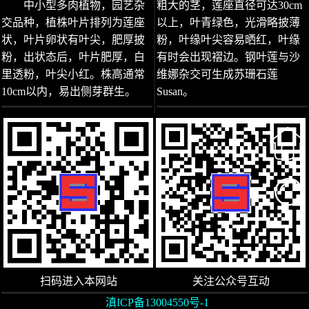
中小型多肉植物，园艺杂
粗大的茎，莲座直径可达30cm
交品种，植株叶片排列为莲座
以上，叶青绿色，光滑略披薄
状，叶片卵状有叶尖，肥厚披
粉，叶缘叶尖容易晒红，叶缘
粉，出状态后，叶片肥厚，白
有时会出现褶边。钢叶莲与沙
里透粉，叶尖小红。株高通常
维娜杂交可生成苏珊石莲
10cm以内，易出侧芽群生。
Susan。
扫码进入本网站
关注公众号互动
滇ICP备13004550号-1