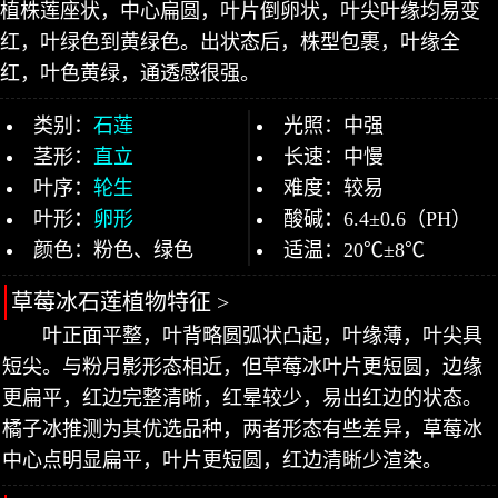
植株莲座状，中心扁圆，叶片倒卵状，叶尖叶缘均易变
红，叶绿色到黄绿色。出状态后，株型包裹，叶缘全
红，叶色黄绿，通透感很强。
类别：
石莲
光照：中强
茎形：
直立
长速：中慢
叶序：
轮生
难度：较易
叶形：
卵形
酸碱：6.4±0.6（PH）
颜色：粉色、绿色
适温：20℃±8℃
草莓冰石莲植物特征 >
叶正面平整，叶背略圆弧状凸起，叶缘薄，叶尖具
短尖。与粉月影形态相近，但草莓冰叶片更短圆，边缘
更扁平，红边完整清晰，红晕较少，易出红边的状态。
橘子冰推测为其优选品种，两者形态有些差异，草莓冰
中心点明显扁平，叶片更短圆，红边清晰少渲染。