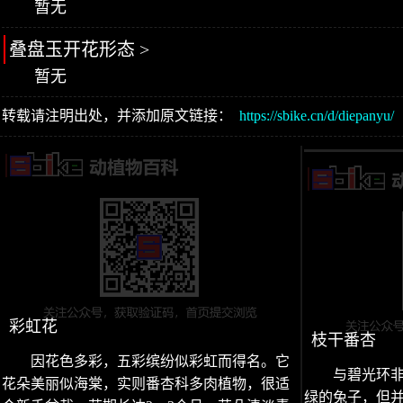
暂无
叠盘玉开花形态 >
暂无
转载请注明出处，并添加原文链接：
https://sbike.cn/d/diepanyu/
彩虹花
枝干番杏
因花色多彩，五彩缤纷似彩虹而得名。它
与碧光环
花朵美丽似海棠，实则番杏科多肉植物，很适
绿的兔子，但