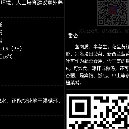
的环境，人工培育建议室外养
强
慢
番杏
易
茎肉质、半蔓生，花呈黄
±0.6（PH）
形，别名法国菠菜、新西兰菠
℃±6℃
叶可作为蔬菜食用，含丰富的
B。可炒食、凉拌或做汤，还
杏粥，是宾馆、饭店、中上等
档菜肴。
积水，还能快速地干湿循环，