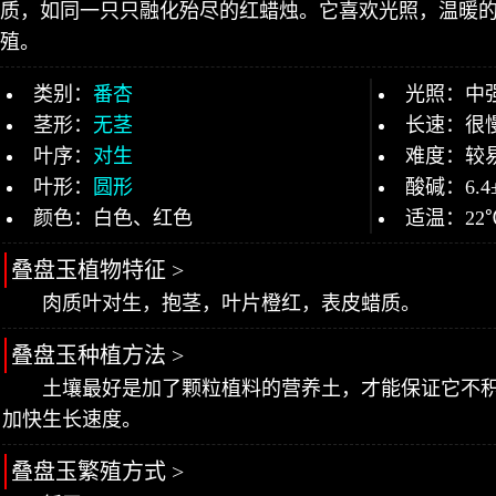
质，如同一只只融化殆尽的红蜡烛。它喜欢光照，温暖
殖。
类别：
番杏
光照：中
茎形：
无茎
长速：很
叶序：
对生
难度：较
叶形：
圆形
酸碱：6.4
颜色：白色、红色
适温：22
叠盘玉植物特征 >
肉质叶对生，抱茎，叶片橙红，表皮蜡质。
叠盘玉种植方法 >
土壤最好是加了颗粒植料的营养土，才能保证它不
加快生长速度。
叠盘玉繁殖方式 >