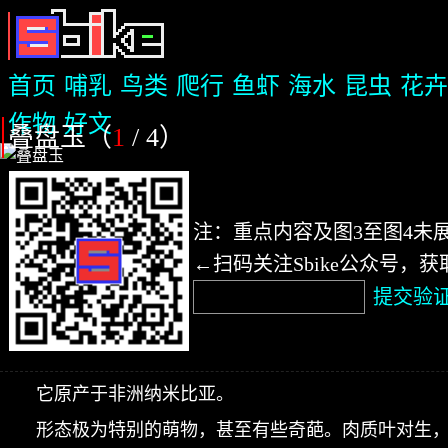
首页
哺乳
鸟类
爬行
鱼虾
海水
昆虫
花卉
作物
好文
叠盘玉（
1
/ 4
）
注：重点内容及图3至图4未
←扫码关注Sbike公众号，
提交验
它原产于非洲纳米比亚。
形态极为特别的萌物，甚至有些奇葩。肉质叶对生