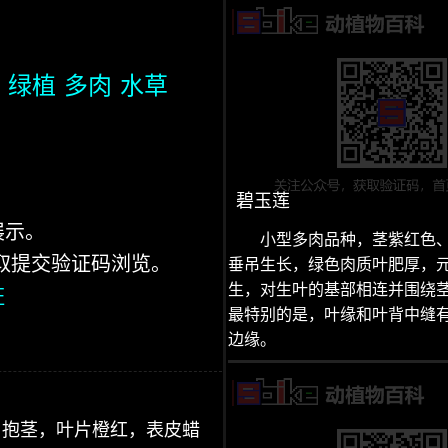
绿植
多肉
水草
碧玉莲
展示。
小型多肉品种，茎紫红色
获取提交验证码浏览。
垂吊生长，绿色肉质叶肥厚，
生，对生叶的基部相连并围绕
证
最特别的是，叶缘和叶背中缝
边缘。
，抱茎，叶片橙红，表皮蜡