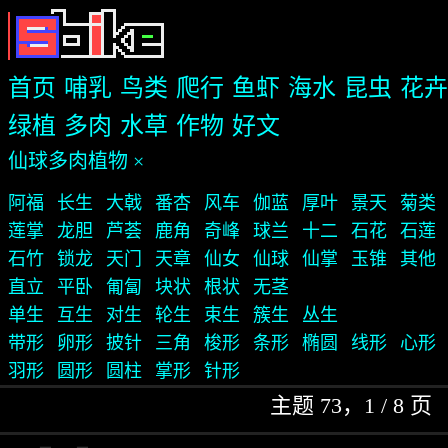
首页
哺乳
鸟类
爬行
鱼虾
海水
昆虫
花卉
绿植
多肉
水草
作物
好文
仙球多肉植物 ×
阿福
长生
大戟
番杏
风车
伽蓝
厚叶
景天
菊类
莲掌
龙胆
芦荟
鹿角
奇峰
球兰
十二
石花
石莲
石竹
锁龙
天门
天章
仙女
仙球
仙掌
玉锥
其他
直立
平卧
匍匐
块状
根状
无茎
单生
互生
对生
轮生
束生
簇生
丛生
带形
卵形
披针
三角
梭形
条形
椭圆
线形
心形
羽形
圆形
圆柱
掌形
针形
主题 73，1 / 8 页