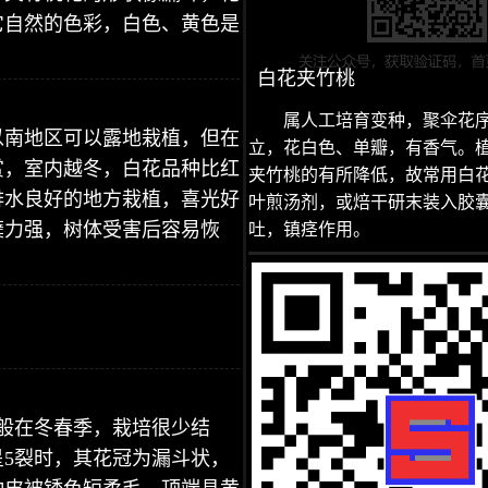
它自然的色彩，白色、黄色是
白花夹竹桃
属人工培育变种，聚伞花
以南地区可以露地栽植，但在
立，花白色、单瓣，有香气。
赏，室内越冬，白花品种比红
夹竹桃的有所降低，故常用白
排水良好的地方栽植，喜光好
叶煎汤剂，或焙干研末装入胶
蘖力强，树体受害后容易恢
吐，镇痉作用。
一般在冬春季，栽培很少结
5裂时，其花冠为漏斗状，