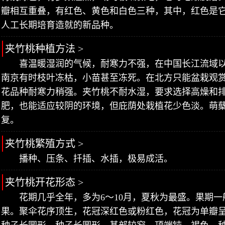
瓣相互重叠，有红色、黄色和白色三种，其中，红色是
人工长期培育造就的新品种。
夹竹桃种植方法 >
喜温暖湿润的气候，耐寒力不强，在中国长江流域
南京有时枝叶冻枯，小苗甚至冻死。在北方只能盆栽观
花品种耐寒力稍强。夹竹桃不耐水湿，要求选择高燥和
肥，也能适应较阴的环境，但庇荫处栽植花少色淡。萌
复。
夹竹桃繁殖方式 >
播种、压条、扦插、水插，极易成活。
夹竹桃开花形态 >
花期几乎全年，多为6～10月，夏秋为最盛。果期
果。聚伞花序顶生，花冠深红色或粉红色，花冠为单瓣呈