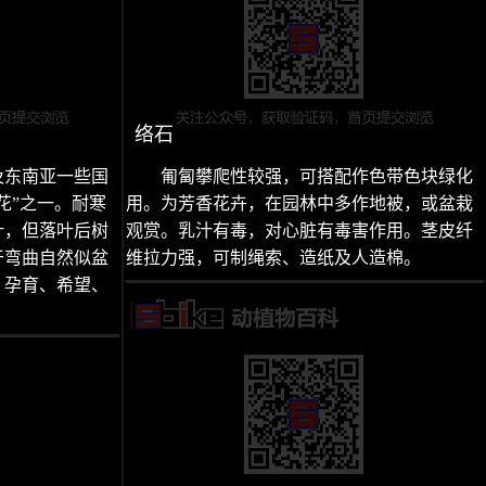
络石
及东南亚一些国
匍匐攀爬性较强，可搭配作色带色块绿化
花”之一。耐寒
用。为芳香花卉，在园林中多作地被，或盆栽
叶，但落叶后树
观赏。乳汁有毒，对心脏有毒害作用。茎皮纤
干弯曲自然似盆
维拉力强，可制绳索、造纸及人造棉。
：孕育、希望、