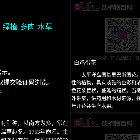
绿植
多肉
水草
白鸡蛋花
展示。
太平洋岛国基里巴斯国花
获取提交验证码浏览。
性的植物，具有淡雅的色彩和
色花朵管状，蔓延的蜡状。当
证
外采集，供药用和木材来源，
年开花并生产水果。
都有引种，以南方为多，常在
室越冬。1753年命名。主