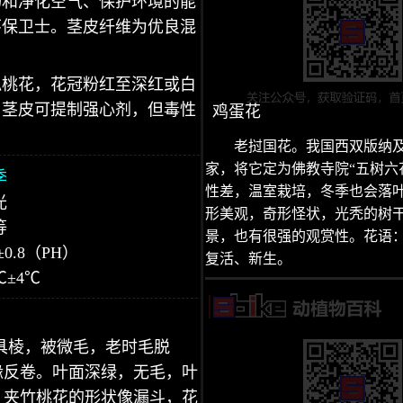
物和净化空气、保护环境的能
环保卫士。茎皮纤维为优良混
似桃花，花冠粉红至深红或白
、茎皮可提制强心剂，但毒性
鸡蛋花
老挝国花。我国西双版纳
家，将它定为佛教寺院“五树六
季
性差，温室栽培，冬季也会落
光
形美观，奇形怪状，光秃的树
等
景，也有很强的观赏性。花语
±0.8（PH）
复活、新生。
℃±4℃
具棱，被微毛，老时毛脱
缘反卷。叶面深绿，无毛，叶
。夹竹桃花的形状像漏斗，花