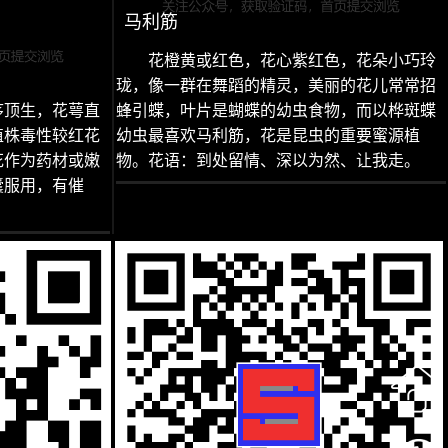
马利筋
花橙黄或红色，花心紫红色，花朵小巧玲
珑，像一群在舞蹈的精灵，美丽的花儿常常招
序顶生，花萼直
蜂引蝶，叶片是蝴蝶的幼虫食物，而以桦斑蝶
植株毒性较红花
幼虫最喜欢马利筋，花是昆虫的重要蜜源植
花作为药材或嫩
物。花语：到处留情、深以为然、让我走。
囊服用，有催