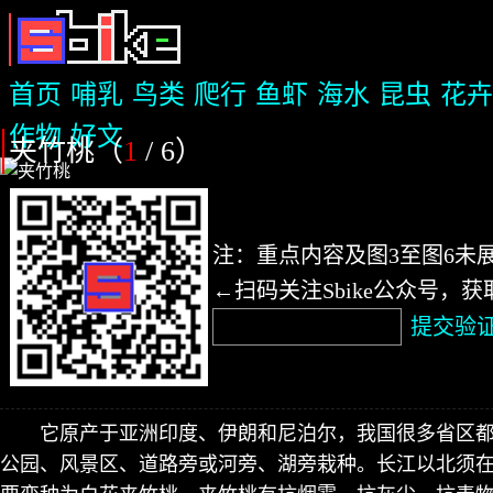
首页
哺乳
鸟类
爬行
鱼虾
海水
昆虫
花卉
作物
好文
夹竹桃（
1
/ 6
）
注：重点内容及图3至图6未
←扫码关注Sbike公众号，
提交验
它原产于亚洲印度、伊朗和尼泊尔，我国很多省区
公园、风景区、道路旁或河旁、湖旁栽种。长江以北须在温