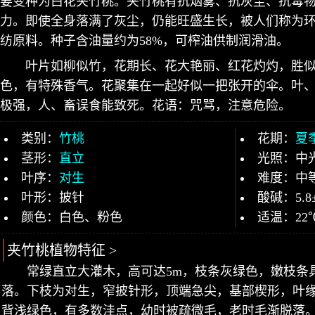
要变种为白花夹竹桃。夹竹桃有抗烟雾、抗灰尘、抗毒
力。即使全身落满了灰尘，仍能旺盛生长，被人们称为
纺原料。种子含油量约为58%，可榨油供制润滑油。
叶片如柳似竹，花期长、花大艳丽、红花灼灼，胜
色，有特殊香气。花聚集在一起好似一把张开的伞。叶
极强，人、畜误食能致死。花语：咒骂，注意危险。
类别：
竹桃
花期：
夏
茎形：
直立
光照：中
叶序：
对生
难度：中
叶形：披针
酸碱：5.8
颜色：白色、粉色
适温：22
夹竹桃植物特征 >
常绿直立大灌木，高可达5m，枝条灰绿色，嫩枝条
落。下枝为对生，窄披针形，顶端急尖，基部楔形，叶
背浅绿色，有多数洼点，幼时被疏微毛，老时毛渐脱落