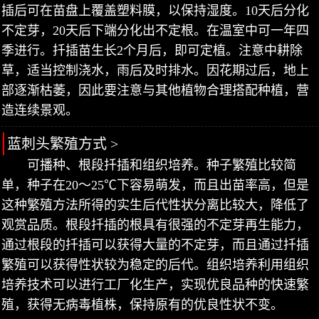
插后可在苗盘上覆盖塑料膜，以保持湿度。10天后分化
不定芽，20天后下端分化出不定根。在温室中可一年四
季进行。扦插苗生长2个月后，即可定植。注意中耕除
草，适当控制浇水，雨后及时排水。因花期过后，地上
部逐渐枯萎，因此要注意与其他植物合理搭配种植，营
造连续景观。
蓝刺头繁殖方式 >
可播种、根段扦插和组织培养。种子繁殖比较简
单，种子在20～25℃下容易萌发，而且出苗率高，但是
这种繁殖方法所得的实生后代性状分离比较大，降低了
观赏品质。根段扦插的根具有很强的不定芽再生能力，
通过根段的扦插可以获得大量的不定芽，而且通过扦插
繁殖可以获得性状较为稳定的后代。组织培养利用组织
培养技术可以进行工厂化生产，实现优良品种的快速繁
殖，获得无病毒植株，保持原有的优良性状不变。