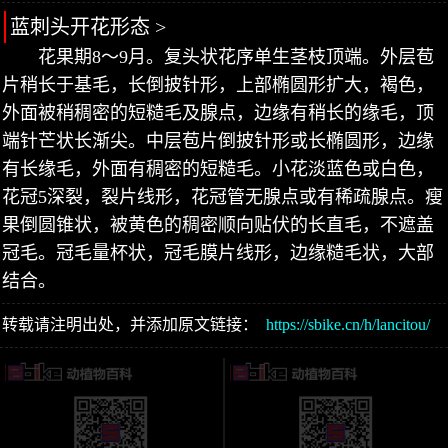
蓝刺头开花形态 >
花果期8～9月。复头状花序单生茎枝顶端。外层苞
片稍长于基毛，长倒披针形，上部椭圆形扩大，褐色，
外面被稍稠密的短糙毛及腺点，边缘有稍长的缘毛，顶
端针芒状长渐尖。中层苞片倒披针形或长椭圆形，边缘
有长缘毛，外面有稠密的短糙毛。小花淡蓝色或白色，
花冠5深裂，裂片线形，花冠管无腺点或有稀疏腺点。瘦
果倒圆锥状，被黄色的稠密顺向贴伏的长直毛，不遮盖
冠毛。冠毛量杯状，冠毛膜片线形，边缘糙毛状，大部
结合。
转载请注明出处，并添加原文链接：
https://sbike.cn/h/lancitou/