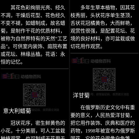
其花色彩绚丽光亮、经久
多年生草本植物，因其花
不凋，干燥后花型、花色经久
枝秀丽，头状花序单生茎顶，
不变不褪，如蜡制成，故名蜡
舌状花冠橘黄色，大而鲜艳，
菊，是制作干花的优质材料，
观赏性很强，是配置花坛、花
被称为自然界特有的天然“工艺
境的良好材料，亦可盆栽或做
品”。可供室内装饰、庭院布置
切花用作观赏。
或花坛、林缘丛植。花语：永
恒的记忆。
洋甘菊
在俄罗斯历史文化中有重
意大利蜡菊
要的意义，人民热爱洋甘菊，
冠状花序，密生鲜黄色的
把它用作装饰、庆典和医疗的
小花，十分美丽，可人工盆栽
药物，1998年被宣布为俄罗斯
种植观赏，也可制成干花用于
国花。它的花朵很像白色雏