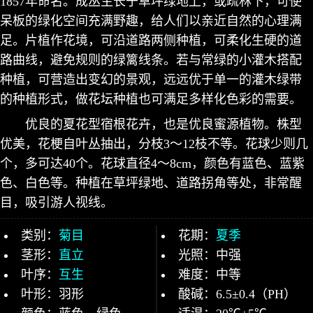
1857年命名。成丛生长于草坪绿地上，或疏林下，可使
呆板的绿化空间充满野趣，给人们以亲近自然的心理满
足。片植作花境，可沿道路两侧种植，可柔化生硬的道
路曲线，避免规则的绿篱线条。若与常绿的小灌木搭配
种植，可营造出变幻的景观，远远优于单一的灌木绿带
的种植形式，做花坛种植也可满足多样化色彩的需要。
优良的夏花型宿根花卉，也是优良蜜源植物。株型
优美，花梗自叶丛抽出，分枝3～12枝不等。花球少则几
个，多可达40个。花球直径4～8cm，颜色有蓝色、蓝紫
色、白色等。种植在草坪绿地、道路拐角等处，非常醒
目，吸引游人视线。
类别：
菊目
花期：
夏季
茎形：
直立
光照：中强
叶序：
互生
难度：中等
叶形：羽形
酸碱：6.5±0.4（PH）