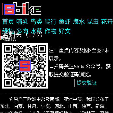
首页
哺乳
鸟类
爬行
鱼虾
海水
昆虫
花卉
绿植
多肉
水草
作物
好文
蓝刺头（
1
/ 7
）
注：重点内容及图3至图7未
展示。
←扫码关注Sbike公众号，获
取提交验证码浏览。
提交验证
它原产于欧洲中部及南部、亚洲中部，我国分布于
东北、内蒙、甘肃、宁夏、河北、山西、陕西、新疆。