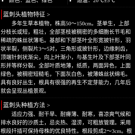
颜色：蓝色、绿色
适温：20℃±5℃
蓝刺头植物特征 >
多年生草本植物，株高50～150cm。茎单生，上部
分枝长或短，粗壮，全部茎枝被稠密的多细胞长节毛和
稀疏的蛛丝状薄毛。基部和下部茎叶全形宽披针形，羽
状半裂，侧裂片3～5对，三角形或披针形，边缘刺齿，
顶端针刺状渐尖，向上叶渐小，与基生叶及下部茎叶同
形并等样分裂。全部叶质地薄，纸质，两面异色，上面
绿色，被稠密短糙毛，下面灰白色，被薄蛛丝状绵毛。
具有良好丛生，根具有很强的再生不定芽能力，几年后
就会呈现丛植景观。
蓝刺头种植方法 >
适应力强、耐干旱、耐瘠薄、耐寒，喜凉爽气候和
排水良好的沙质土，忌炎热、湿涝，可粗放管理。采用
根段扦插可保持母株的优良特性。根段剪成2～3cm。根