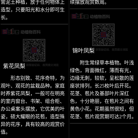
需泥土种植，放于任何物体上
续摆放观赏数周。
造型，只要阳光和水分即可生
长。
锦叶凤梨
附生常绿草本植物。叶浅
紫花凤梨
绿色，背面微红，薄而有光，
形态别致、花序奇特，为
边缘无刺，较软，呈松散的莲
观叶、观花的盆栽品种。家庭
座状排列，长25枚叶后开花。
时养紫花凤梨，一般可在明亮
花茎、苞片及基部叶片深红
的室内窗台、书架、组合柜、
色，十分艳丽，在苞片之间有
办公桌案头摆放，它优美的叶
黄色小花。花期虽然很短，但
姿，硕大耀眼的花苞，造型殊
花茎、苞片观赏期可达2个月。
异的花序，具有较高的观赏价
值。