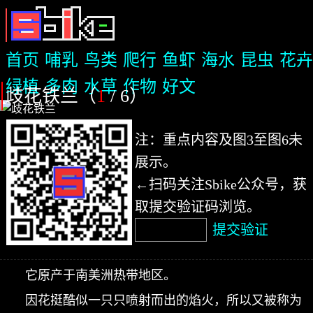
首页
哺乳
鸟类
爬行
鱼虾
海水
昆虫
花卉
绿植
多肉
水草
作物
好文
歧花铁兰（
1
/ 6
）
注：重点内容及图3至图6未
展示。
←扫码关注Sbike公众号，获
取提交验证码浏览。
提交验证
它原产于南美洲热带地区。
因花挺酷似一只只喷射而出的焰火，所以又被称为