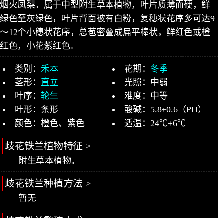
烟火凤梨。属于中型附生草本植物，叶片质薄而硬，鲜
绿色至灰绿色，叶片背面被有白粉，复穗状花序多可达9
～12个小穗状花序，总苞密叠成扁平棒状，鲜红色或橙
红色，小花紫红色。
类别：
禾本
花期：
冬季
茎形：
直立
光照：中弱
叶序：
轮生
难度：中等
叶形：条形
酸碱：5.8±0.6（PH）
颜色：橙色、紫色
适温：24℃±6℃
歧花铁兰植物特征 >
附生草本植物。
歧花铁兰种植方法 >
暂无