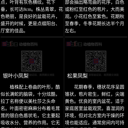
点，叶背有灰色横纹。花下
部会抽出略弯曲的花序，白色
垂，长可达8cm。株丛青翠，花
或粉红至红色的苞片，大而美
色艳丽，是良好的盆栽花卉，
观。小花红色至紫色。花期秋
盛开的时候，更是点缀阳台、
至春季，冬季花期长达半个月
厅室的佳品。
左右。
银叶小凤梨
松果凤梨
植株配上卷曲的叶形，酷
花期春季，穗状花序呈圆
似长满蛇的脑袋，十分炫酷，
锥状，苞片密生，鲜红，尖端
拉丁名称便以美杜莎之头命
黄色。优良的室内盆花，适于
名。叶面密密麻麻分布着毛茸
家庭居室盆栽观赏。喜湿润的
茸的银白色盾状毛，它主要起
环境，但对北方室内干燥的环
吸收水分、营养的作用。它无
境也能适应。通常房间内可持