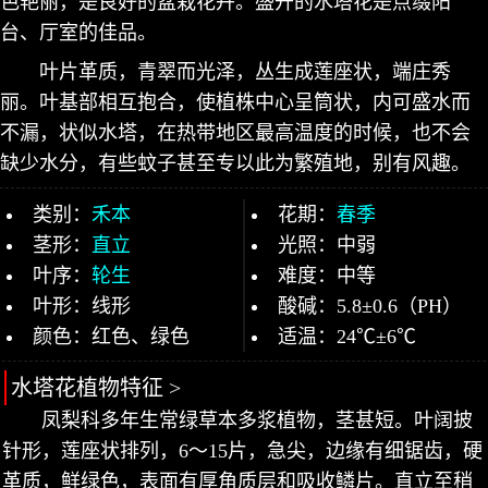
色艳丽，是良好的盆栽花卉。盛开的水塔花是点缀阳
台、厅室的佳品。
叶片革质，青翠而光泽，丛生成莲座状，端庄秀
丽。叶基部相互抱合，使植株中心呈筒状，内可盛水而
不漏，状似水塔，在热带地区最高温度的时候，也不会
缺少水分，有些蚊子甚至专以此为繁殖地，别有风趣。
类别：
禾本
花期：
春季
茎形：
直立
光照：中弱
叶序：
轮生
难度：中等
叶形：线形
酸碱：5.8±0.6（PH）
颜色：红色、绿色
适温：24℃±6℃
水塔花植物特征 >
凤梨科多年生常绿草本多浆植物，茎甚短。叶阔披
针形，莲座状排列，6～15片，急尖，边缘有细锯齿，硬
革质，鲜绿色，表面有厚角质层和吸收鳞片。直立至稍