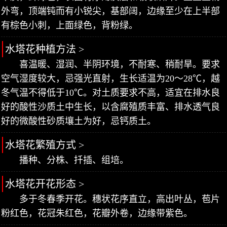
外弯，顶端钝而有小锐尖，基部阔，边缘至少在上半部
有棕色小刺，上面绿色，背粉绿。
水塔花种植方法 >
喜温暖、湿润、半阴环境，不耐寒、稍耐旱。要求
空气湿度较大，忌强光直射，生长适温为20～28℃，越
冬气温不得低于10℃。对土质要求不高，适宜在排水良
好的酸性沙质土中生长，以含腐殖质丰富、排水透气良
好的微酸性砂质壤土为好，忌钙质土。
水塔花繁殖方式 >
播种、分株、扦插、组培。
水塔花开花形态 >
多于冬春季开花。穗状花序直立，高出叶丛，苞片
粉红色，花冠朱红色，花瓣外卷，边缘带紫色。