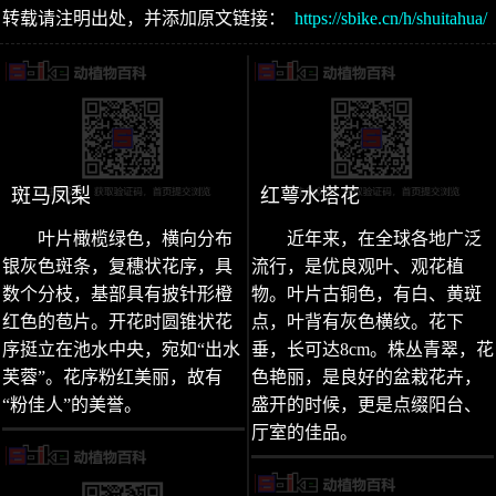
转载请注明出处，并添加原文链接：
https://sbike.cn/h/shuitahua/
斑马凤梨
红萼水塔花
叶片橄榄绿色，横向分布
近年来，在全球各地广泛
银灰色斑条，复穗状花序，具
流行，是优良观叶、观花植
数个分枝，基部具有披针形橙
物。叶片古铜色，有白、黄斑
红色的苞片。开花时圆锥状花
点，叶背有灰色横纹。花下
序挺立在池水中央，宛如“出水
垂，长可达8cm。株丛青翠，花
芙蓉”。花序粉红美丽，故有
色艳丽，是良好的盆栽花卉，
“粉佳人”的美誉。
盛开的时候，更是点缀阳台、
厅室的佳品。