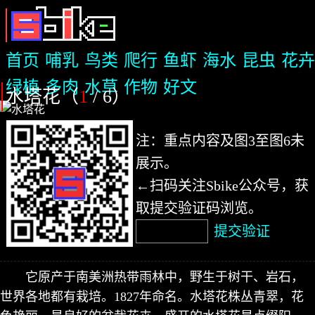
首页
哺乳
鸟类
爬行
鱼虾
海水
昆虫
花卉
绿植
多肉
水草
作物
好文
水塔花（
1
/ 6
）
注：重点内容及图3至图6未
展示。
←扫码关注Sbike公众号，获
取提交验证码浏览。
提交验证
它原产于南美洲热带雨林中，野生于树干、岩石，
世界各地都有栽培。1827年命名。水塔花株丛青翠，花