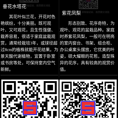
垂花水塔花
紫花凤梨
其花叶似兰花，开花时色
艳缤纷，十分美丽。既可观
形态别致、花序奇特，为
叶、又可观花，且生性强健、
观叶、观花的盆栽品种。家庭
栽养容易，很适于家庭盆栽观
时养紫花凤梨，一般可在明亮
赏，通常经栽培3年，或球径超
的室内窗台、书架、组合柜、
过8cm的植株就能开花结果。为
办公桌案头摆放，它优美的叶
景天酸代谢植物，宜置于卧室
姿，硕大耀眼的花苞，造型殊
或书房等处，可保持室内空气
异的花序，具有较高的观赏价
新鲜。
值。