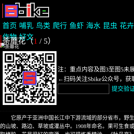
首页
哺乳
鸟类
爬行
鱼虾
海水
昆虫
花卉
作物
好文
荼蘼花（
1
/ 5
）
注：重点内容及图3至图5未
←扫码关注Sbike公众号，
提交验
它原产于亚洲中国长江中下游流域的部分省市，野生于海
的山坡、路边、草坡或灌丛中。1908年命名。果可生食