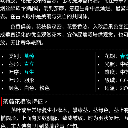
取栲胶。花是很好的蜜源，也可提炼香精油。《牡丹亭》
烟丝醉软”的唱词，爱到荼蘼，意蕴生命中最灿烂、最繁
去。在古人眼中是美丽与灭亡的共同体。
色香俱美，花枝梢茂密，花繁香浓，入秋后果色变
成垂直绿化的优良观赏花木，宜作绿篱栽培供观赏，也
放，无比奢华艳丽。
类别：
蔷薇
花期：
春
茎形：
直立
光照：中
叶序：
互生
难度：中
叶形：羽形
酸碱：6.6
颜色：白色、粉色
适温：20
荼蘼花植物特征 >
落叶或半常绿蔓生小灌木，攀缘茎，茎绿色，茎上
椭圆形，上面有多数侧脉，致成皱纹。时为羽状复叶、
色。宋人诗有“开到荼蘼花事了”句。