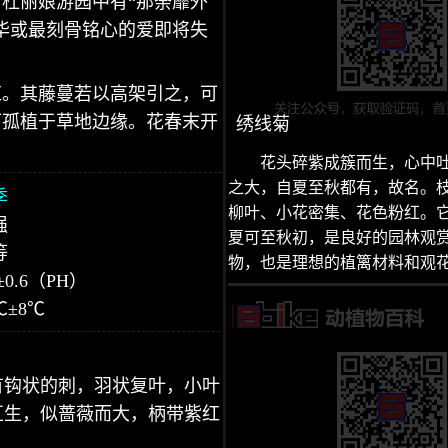
杜丽娘游园中有“那荼蘼外
华或最刻骨铭心的爱即将失
红。其藤蔓若以高架引之，可
可孤植于草地边缘。花春末开
绣线菊
花头碎紫成簇而生，心中
之大，自夏至秋都有，故名。
季
柳叶、小花密集、花色粉红。
强
夏可至秋初，是良好的园林观
等
物，也是理想的植篱材料和观
±0.6（PH）
℃±8℃
有钩状的刺，羽状复叶，小叶
互生，似蔷薇而大，柄带紫红