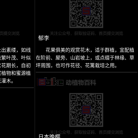
郁李
吐出素缕，如线
花果俱美的观赏花木，适于群植，宜配植
枝繁叶茂、叶似
在阶前、屋旁、山岩坡上，或点缀于林缘、草
它花期长，自初
坪周围，也可作花径、花篱栽培之用。
赏植物和蜜源植
花灌木。
日本晚樱