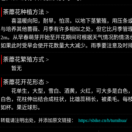
荼蘼花种植方法 >
喜温暖向阳，耐旱，怕涝。以地下茎繁殖，用压条
与培养其他蔷薇、月季有许多相似之处，但它比月季管
2m。从早春萌芽开始至开花期间可根据天气情况酌情浇
如果此时受旱会使开花数量大大减少。雨季要注意及时
荼蘼花繁殖方式 >
暂无
荼蘼花开花形态 >
花单生，大型，雪白、酒黄，火红，可大多是白色
白色，花柱伸出结合成柱状，比雄蕊稍长，被柔毛。每
如杯。果近球形。
转载请注明出处，并添加原文链接：
https://sbike.cn/h/tumihua/