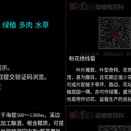
绿植
多肉
水草
粉花绣线菊
展示。
叶片雅致、叶型奇特、花
获取提交验证码浏览。
茂，甚为醒目，且花期正值少
可成片配植于草坪、路边、花
证
植庭园一隅，亦可作绿篱，盛
也是用作切花、盆栽生产的良
拔500～1300m，溪边
或加工酿酒，根含鞣质，可提