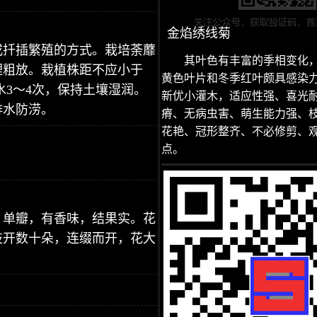
金焰绣线菊
或扦插繁殖的方式。栽培荼蘼
其叶色有丰富的季相变化
理粗放。栽植株距不应小于
黄色叶片和冬季红叶颇具感染
水3～4次，保持土壤湿润。
新优小灌木，适应性强、喜光
排水防涝。
瘠、无病虫害、萌生能力强、
花艳、冠形整齐、不必修剪、
点。
，单瓣，有香味，结果实。花
枝开数十朵，连缀而开，花大