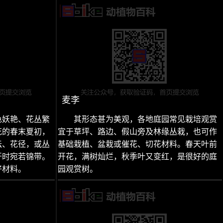
麦李
色妖艳、花丛繁
其形态甚为美观，各地庭园常见栽培观赏
花的春末夏初，
宜于草坪、路边、假山旁及林缘丛栽，也可作
坛、花径，或丛
基础栽植、盆栽或催花、切花材料。春天叶前
开时宛若锦带。
开花，满树灿烂，秋季叶又变红，是很好的庭
好材料。
园观赏树。