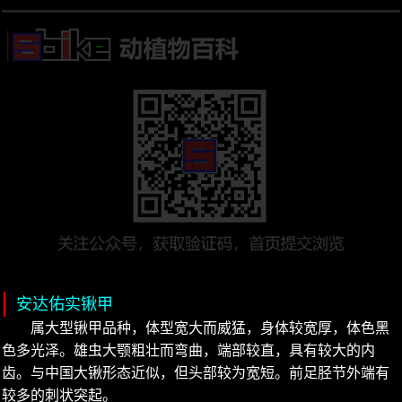
安达佑实锹甲
属大型锹甲品种，体型宽大而威猛，身体较宽厚，体色黑
色多光泽。雄虫大颚粗壮而弯曲，端部较直，具有较大的内
齿。与中国大锹形态近似，但头部较为宽短。前足胫节外端有
较多的刺状突起。