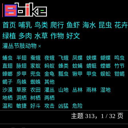
首页
哺乳
鸟类
爬行
鱼虾
海水
昆虫
花卉
绿植
多肉
水草
作物
好文
灌丛节肢动物 ×
蝽虫
半翅
蚕蛾
夜蛾
飞蛾
凤蝶
蛱蝶
蝴蝶
鸣虫
直翅
脉翅
家蚁
蚂蚁
蜂类
蚊蝇
蜻蜓
螳螂
竹节
蟑螂
步甲
兜虫
金龟
瓢虫
锹甲
甲虫
蜈蚣
钳蝎
蝎子
鸟蛛
蜘蛛
其他
沙漠
草原
农田
灌丛
山地
丛林
雨林
湿地
地栖
洞栖
树栖
两栖
温和
敏捷
好斗
攻击
凶猛
危险
主题 313，1 / 32 页