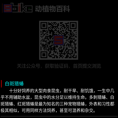
白斑猎蝽
十分好饲养的大型肉食昆虫，耐干旱、耐饥饿，一生中几
乎不用辅助水盆，昆虫中的水分足以维持生命。多刺猎蝽、白
斑猎蝽、红斑猎蝽是最为知名的三种宠物猎蝽，外表和习性都
极其相似，可用同样方法饲养，甚至可混养和杂交。