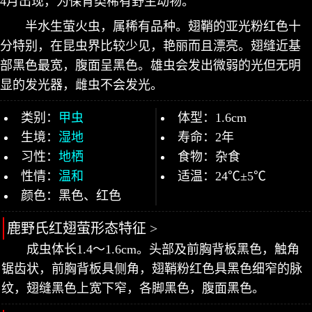
4月出现，为保育类稀有野生动物。
半水生萤火虫，属稀有品种。翅鞘的亚光粉红色十
分特别，在昆虫界比较少见，艳丽而且漂亮。翅缝近基
部黑色最宽，腹面呈黑色。雄虫会发出微弱的光但无明
显的发光器，雌虫不会发光。
类别：
甲虫
体型：1.6cm
生境：
湿地
寿命：2年
习性：
地栖
食物：杂食
性情：
温和
适温：24℃±5℃
颜色：黑色、红色
鹿野氏红翅萤形态特征 >
成虫体长1.4～1.6cm。头部及前胸背板黑色，触角
锯齿状，前胸背板具侧角，翅鞘粉红色具黑色细窄的脉
纹，翅缝黑色上宽下窄，各脚黑色，腹面黑色。