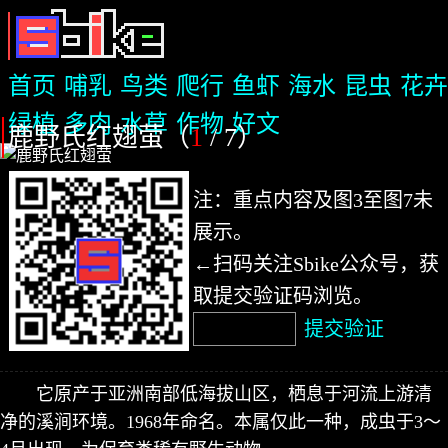
首页
哺乳
鸟类
爬行
鱼虾
海水
昆虫
花卉
绿植
多肉
水草
作物
好文
鹿野氏红翅萤（
1
/ 7
）
注：重点内容及图3至图7未
展示。
←扫码关注Sbike公众号，获
取提交验证码浏览。
提交验证
它原产于亚洲南部低海拔山区，栖息于河流上游清
净的溪涧环境。1968年命名。本属仅此一种，成虫于3～