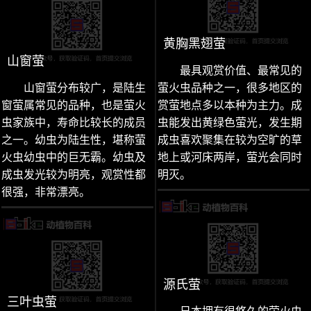
黄胸黑翅萤
山窗萤
最具观赏价值、最常见的
山窗萤分布较广，是陆生
萤火虫品种之一，很多地区的
窗萤属常见的品种，也是萤火
赏萤地点多以本种为主力。成
虫家族中，寿命比较长的成员
虫能发出黄绿色萤光，发生期
之一。幼虫为陆生性，堪称萤
成虫喜欢聚集在较为空旷的草
火虫幼虫中的巨无霸。幼虫及
地上或河床两岸，萤光会同时
成虫发光较为明亮，观赏性都
明灭。
很强，非常漂亮。
源氏萤
三叶虫萤