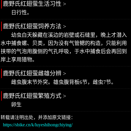
鹿野氏红翅萤生活习性 >
日行性。
鹿野氏红翅萤饲养方法 >
幼虫白天躲藏在溪边的岩壁或石缝里，晚上才潜入
水中捕食螺、贝类，因为没有气管鳃的构造，只能利用
挟带的气泡用腹侧的气孔呼吸，于水中捕食后会再回到
岸上享用猎物。
鹿野氏红翅萤雌雄分辨 >
雌虫腹末节外突。雄虫腹背板6节，雌虫7节。
鹿野氏红翅萤繁殖方式 >
卵生
转载请注明出处，并添加原文链接：
https://sbike.cn/k/luyeshihongchiying/