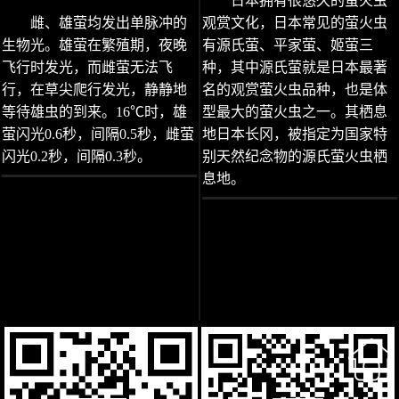
日本拥有很悠久的萤火虫
雌、雄萤均发出单脉冲的
观赏文化，日本常见的萤火虫
生物光。雄萤在繁殖期，夜晚
有源氏萤、平家萤、姬萤三
飞行时发光，而雌萤无法飞
种，其中源氏萤就是日本最著
行，在草尖爬行发光，静静地
名的观赏萤火虫品种，也是体
等待雄虫的到来。16℃时，雄
型最大的萤火虫之一。其栖息
萤闪光0.6秒，间隔0.5秒，雌萤
地日本长冈，被指定为国家特
闪光0.2秒，间隔0.3秒。
别天然纪念物的源氏萤火虫栖
息地。