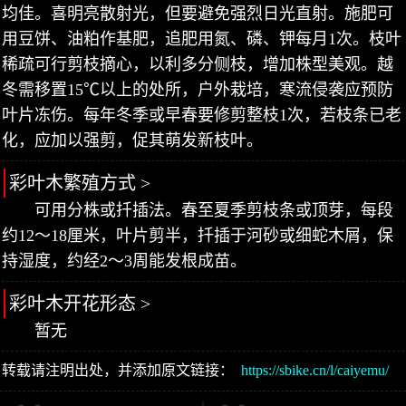
均佳。喜明亮散射光，但要避免强烈日光直射。施肥可
用豆饼、油粕作基肥，追肥用氮、磷、钾每月1次。枝叶
稀疏可行剪枝摘心，以利多分侧枝，增加株型美观。越
冬需移置15℃以上的处所，户外栽培，寒流侵袭应预防
叶片冻伤。每年冬季或早春要修剪整枝1次，若枝条已老
化，应加以强剪，促其萌发新枝叶。
彩叶木繁殖方式 >
可用分株或扦插法。春至夏季剪枝条或顶芽，每段
约12～18厘米，叶片剪半，扦插于河砂或细蛇木屑，保
持湿度，约经2～3周能发根成苗。
彩叶木开花形态 >
暂无
转载请注明出处，并添加原文链接：
https://sbike.cn/l/caiyemu/