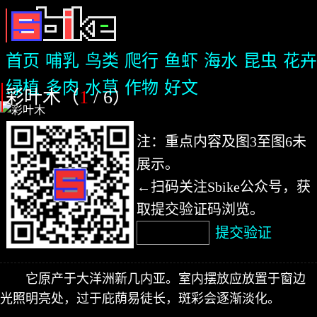
首页
哺乳
鸟类
爬行
鱼虾
海水
昆虫
花卉
绿植
多肉
水草
作物
好文
彩叶木（
1
/ 6
）
注：重点内容及图3至图6未
展示。
←扫码关注Sbike公众号，获
取提交验证码浏览。
提交验证
它原产于大洋洲新几内亚。室内摆放应放置于窗边
光照明亮处，过于庇荫易徒长，斑彩会逐渐淡化。