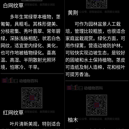
白网纹草
黄荆
多年生常绿草本植物，茎
匍匐，具粗毛。其株形健美、
可作为园林盆景人工栽
分枝密集、秀叶翡翠、常年碧
培，管理比较粗放，也很适合
绿，深脉浅脉相配，状若白色
家庭盆栽观赏。绿化方面，可
网纹，适宜室内绿化、美化，
用作绿篱，营造边坡防护林，
也可作地被植物绿化。喜高
可较快实现边坡生态，是较好
温、高湿、半阴散射光照环
的固坡和水土保持植物。茎皮
境，怕寒冷、干旱。
可造纸及制人造棉，花和枝叶
可提芳香油。
红网纹草
柚木
叶片清新美观，特别适合