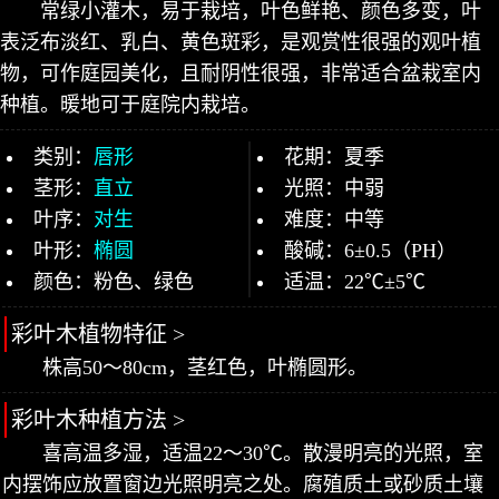
常绿小灌木，易于栽培，叶色鲜艳、颜色多变，叶
表泛布淡红、乳白、黄色斑彩，是观赏性很强的观叶植
物，可作庭园美化，且耐阴性很强，非常适合盆栽室内
种植。暖地可于庭院内栽培。
类别：
唇形
花期：夏季
茎形：
直立
光照：中弱
叶序：
对生
难度：中等
叶形：
椭圆
酸碱：6±0.5（PH）
颜色：粉色、绿色
适温：22℃±5℃
彩叶木植物特征 >
株高50～80cm，茎红色，叶椭圆形。
彩叶木种植方法 >
喜高温多湿，适温22～30℃。散漫明亮的光照，室
内摆饰应放置窗边光照明亮之处。腐殖质土或砂质土壤