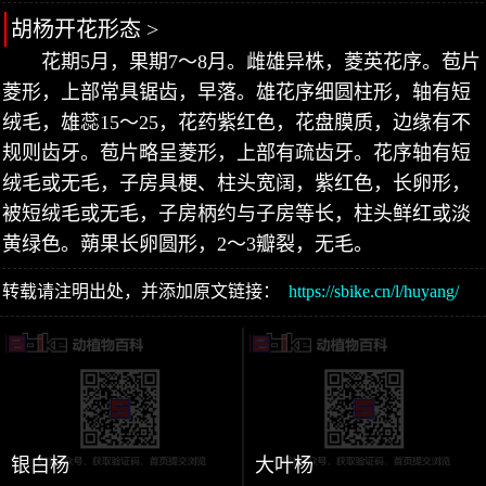
胡杨开花形态 >
花期5月，果期7～8月。雌雄异株，菱英花序。苞片
菱形，上部常具锯齿，早落。雄花序细圆柱形，轴有短
绒毛，雄蕊15～25，花药紫红色，花盘膜质，边缘有不
规则齿牙。苞片略呈菱形，上部有疏齿牙。花序轴有短
绒毛或无毛，子房具梗、柱头宽阔，紫红色，长卵形，
被短绒毛或无毛，子房柄约与子房等长，柱头鲜红或淡
黄绿色。蒴果长卵圆形，2～3瓣裂，无毛。
转载请注明出处，并添加原文链接：
https://sbike.cn/l/huyang/
银白杨
大叶杨