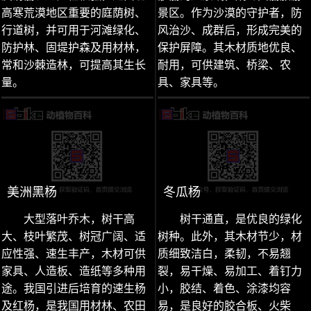
高寒荒漠地区重要的庭荫树、
景区。作为沙漠的守护者，防
行道树，并可用于河滩绿化、
风治沙、成群后，形成完美的
防护林、固堤护森及用材林，
保护屏障。其木材质地优良、
常和沙棘造林，可提高其生长
耐用，可供建筑、桥梁、农
量。
具、家具等。
美洲黑杨
冬瓜杨
大型落叶乔木，树干高
树干通直，是优良的绿化
大、枝叶繁茂、树冠广阔、适
树种。此外，其木材节少，材
应性强、速生丰产，木材可供
质细致洁白，柔韧，不易翘
家具、人造板、造纸等多种用
裂，易干燥、易加工、着钉力
途。我国引进后培育的速生杨
小，胶结、着色、涂漆均容
及红杨，是我国用材林、农田
易，是良好的胶合板、火柴