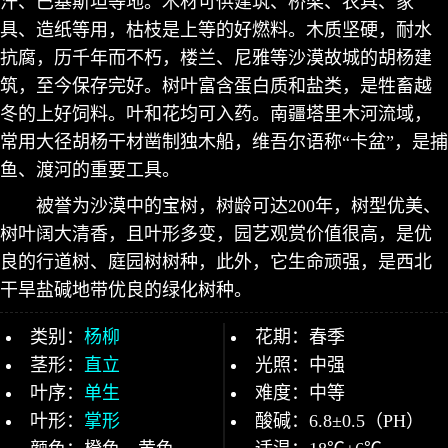
汗、巴基斯坦等地。木材可供建筑、桥梁、农具、家
具、造纸等用，枯枝是上等的好燃料。木质坚硬，耐水
抗腐，历千年而不朽，楼兰、尼雅等沙漠故城的胡杨建
筑，至今保存完好。树叶富含蛋白质和盐类，是牲畜越
冬的上好饲料。叶和花均可入药。南疆塔里木河流域，
常用大径胡杨干材凿制独木船，维吾尔语称“卡盆”，是捕
鱼、渡河的重要工具。
被誉为沙漠中的宝树，树龄可达200年，树型优美、
树叶阔大清香，且叶形多变，园艺观赏价值很高，是优
良的行道树、庭园树树种，此外，它生命顽强，是西北
干旱盐碱地带优良的绿化树种。
类别：
杨柳
花期：春季
茎形：
直立
光照：中强
叶序：
单生
难度：中等
叶形：
掌形
酸碱：6.8±0.5（PH）