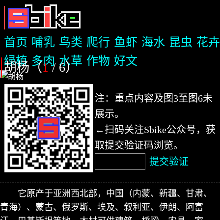
首页
哺乳
鸟类
爬行
鱼虾
海水
昆虫
花卉
绿植
多肉
水草
作物
好文
胡杨（
1
/ 6
）
注：重点内容及图3至图6未
展示。
←扫码关注Sbike公众号，获
取提交验证码浏览。
提交验证
它原产于亚洲西北部，中国（内蒙、新疆、甘肃、
青海）、蒙古、俄罗斯、埃及、叙利亚、伊朗、阿富