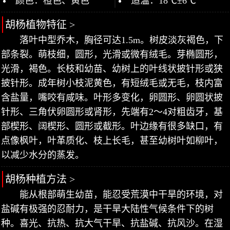
颜色：橙色、黄色
适温：18℃±6℃
胡杨植物特征 >
落叶中型乔木，胸径可达1.5m。树皮淡灰褐色，下
部条裂。萌枝细，圆形，光滑或微有绒毛。芽椭圆形，
光滑，褐色。长枝和幼苗、幼树上的叶线状披针形或狭
披针形。成年树小枝泥黄色，有短绒毛或无毛，枝内富
含盐量，嘴咬有咸味。叶形多变化，卵圆形、卵圆状披
针形、三角伏卵圆形或肾形，先端有2～4对粗齿牙，基
部楔形、阔楔形、圆形或截形。叶边缘有很多缺口，有
点像枫叶，叶革质化、枝上长毛，甚至幼树叶如柳叶，
以减少水分的蒸发。
胡杨种植方法 >
能从根部萌生幼苗，能忍受荒漠中干旱的环境，对
盐碱有极强的忍耐力，是干旱大陆性气候条件下的树
种。喜光、抗热、抗大气干旱、抗盐碱、抗风沙。在湿