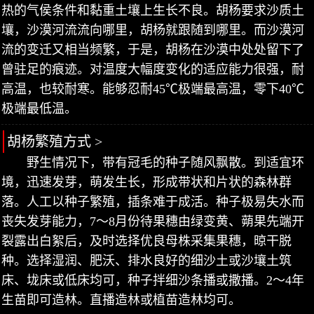
热的气侯条件和黏重土壤上生长不良。胡杨要求沙质土
壤，沙漠河流流向哪里，胡杨就跟随到哪里。而沙漠河
流的变迁又相当频繁，于是，胡杨在沙漠中处处留下了
曾驻足的痕迹。对温度大幅度变化的适应能力很强，耐
高温，也较耐寒。能够忍耐45℃极端最高温，零下40℃
极端最低温。
胡杨繁殖方式 >
野生情况下，带有冠毛的种子随风飘散。到适宜环
境，迅速发芽，萌发生长，形成带状和片状的森林群
落。人工以种子繁殖，插条难于成活。种子极易失水而
丧失发芽能力，7～8月份待果穗由绿变黄、蒴果先端开
裂露出白絮后，及时选择优良母株采集果穗，晾干脱
种。选择湿润、肥沃、排水良好的细沙土或沙壤土筑
床、垅床或低床均可，种子拌细沙条播或撒播。2～4年
生苗即可造林。直播造林或植苗造林均可。