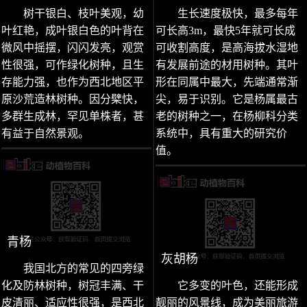
树干银白、枝叶美观，幼
生长速度极快，最多每年
叶红艳，成叶银白色的叶背在
可长高3m，最快5年就可长成
微风中摇摆，闪闪发亮，观赏
可收割高度，是高海拔水湿地
性很强，可作绿化树种，且生
有发展前途的材用树种。其叶
存能力强，也作为西北地区平
形在同属中最大，先端通常渐
原沙荒造林树种。因分檗快，
尖，易于识别。它是杨属最古
多群生成林，罕见单株者，甚
老的树种之一，在杨柳科分类
有益于自然景观。
系统中，具有重大的研究价
值。
青杨
灰胡杨
我国北方的常见的四旁绿
化及防林树种，树冠丰满、干
它多变的叶色，还能形成
皮清丽、适应性很强，是西北
靓丽的风景线，成为美丽旅游