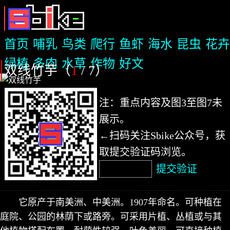
首页
哺乳
鸟类
爬行
鱼虾
海水
昆虫
花卉
绿植
多肉
水草
作物
好文
双线竹芋（
1
/ 7
）
注：重点内容及图3至图7未
展示。
←扫码关注Sbike公众号，获
取提交验证码浏览。
提交验证
它原产于南美洲、中美洲。1907年命名。可种植在
庭院、公园的林荫下或路旁。可采用片植、丛植或与其