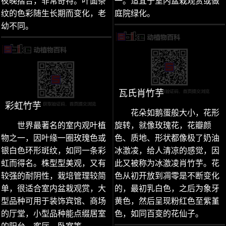
夜晚摺合，非常奇特。叶面条
一。适宜于室内盆栽观赏或做
纹的色彩随生长期而变化，老
庭院绿化。
幼不同。
瓦氏肖竹芋
彩虹竹芋
花朵如鹅蛋般大小，花形
世界最著名的室内观叶植
旋转，就像玫瑰花，花瓣颜
物之一，因叶缘一圈玫瑰色或
色、质地、形状都像极了奶油
银白色环形斑纹，如同一条彩
冰激凌，给人清凉的感觉，因
虹而得名。株型型美观，又有
此又被称为冰激凌肖竹芋。花
较强的耐阴性，栽培管理较简
色从初开放到凋零是不断变化
单，很适合室内盆栽观赏，大
的，最初乳白色，之后为象牙
型品种可用于装饰宾馆、商场
黄色，然后呈现粉红色至紫堇
的厅堂，小型品种能点缀居室
色，如同百变的花仙子。