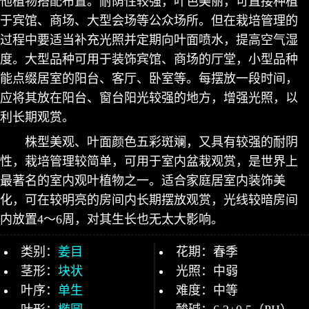
他植物搭配布置。耐荫性较强，叶色美丽，可直接种植
于宾馆、商场、大型会场等公众场所。但在栽培管理的
过程中要适当补充光照并定期向叶面喷水，提高空气湿
度。大型品种可用于装饰宾馆、商场的厅堂，小型品种
能点缀居室的阳台、客厅、卧室等。每摆放一段时间，
应将其放在阳台、窗台阳光较强的地方，增强光照，以
利长期观赏。
株型美观、叶面颜色五彩斑斓，又具有较强的耐阴
性，栽培管理较简单，可用于室内盆栽观赏，是世界上
最著名的室内观叶植物之一。适合家庭居室内装饰美
化，可在较明亮的房间内长期摆放观赏，光线较暗房间
内放置4～6周，对其生长也无太大影响。
类别：
姜目
花期：春季
茎形：
块状
光照：中弱
叶序：
单生
难度：中等