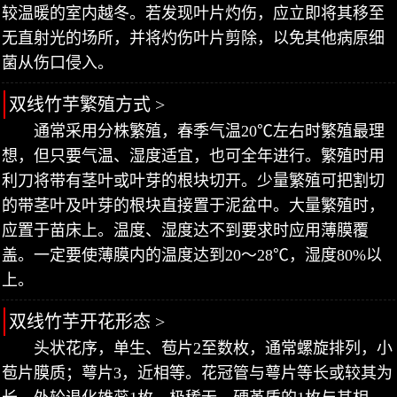
较温暖的室内越冬。若发现叶片灼伤，应立即将其移至
无直射光的场所，并将灼伤叶片剪除，以免其他病原细
菌从伤口侵入。
双线竹芋繁殖方式 >
通常采用分株繁殖，春季气温20℃左右时繁殖最理
想，但只要气温、湿度适宜，也可全年进行。繁殖时用
利刀将带有茎叶或叶芽的根块切开。少量繁殖可把割切
的带茎叶及叶芽的根块直接置于泥盆中。大量繁殖时，
应置于苗床上。温度、湿度达不到要求时应用薄膜覆
盖。一定要使薄膜内的温度达到20～28℃，湿度80%以
上。
双线竹芋开花形态 >
头状花序，单生、苞片2至数枚，通常螺旋排列，小
苞片膜质；萼片3，近相等。花冠管与萼片等长或较其为