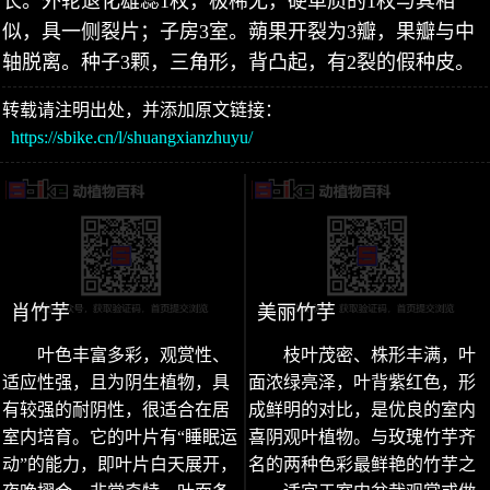
长。外轮退化雄蕊1枚，极稀无，硬革质的1枚与其相
似，具一侧裂片；子房3室。蒴果开裂为3瓣，果瓣与中
轴脱离。种子3颗，三角形，背凸起，有2裂的假种皮。
转载请注明出处，并添加原文链接：
https://sbike.cn/l/shuangxianzhuyu/
肖竹芋
美丽竹芋
叶色丰富多彩，观赏性、
枝叶茂密、株形丰满，叶
适应性强，且为阴生植物，具
面浓绿亮泽，叶背紫红色，形
有较强的耐阴性，很适合在居
成鲜明的对比，是优良的室内
室内培育。它的叶片有“睡眠运
喜阴观叶植物。与玫瑰竹芋齐
动”的能力，即叶片白天展开，
名的两种色彩最鲜艳的竹芋之