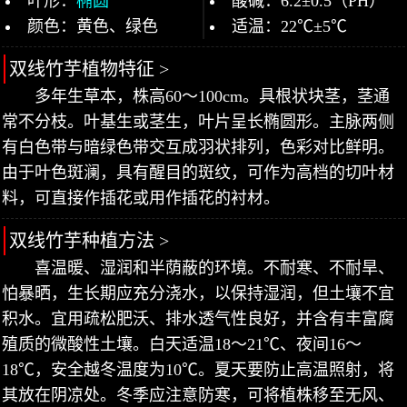
叶形：
椭圆
酸碱：6.2±0.5（PH）
颜色：黄色、绿色
适温：22℃±5℃
双线竹芋植物特征 >
多年生草本，株高60～100cm。具根状块茎，茎通
常不分枝。叶基生或茎生，叶片呈长椭圆形。主脉两侧
有白色带与暗绿色带交互成羽状排列，色彩对比鲜明。
由于叶色斑澜，具有醒目的斑纹，可作为高档的切叶材
料，可直接作插花或用作插花的衬材。
双线竹芋种植方法 >
喜温暖、湿润和半荫蔽的环境。不耐寒、不耐旱、
怕暴晒，生长期应充分浇水，以保持湿润，但土壤不宜
积水。宜用疏松肥沃、排水透气性良好，并含有丰富腐
殖质的微酸性土壤。白天适温18～21℃、夜间16～
18℃，安全越冬温度为10℃。夏天要防止高温照射，将
其放在阴凉处。冬季应注意防寒，可将植株移至无风、