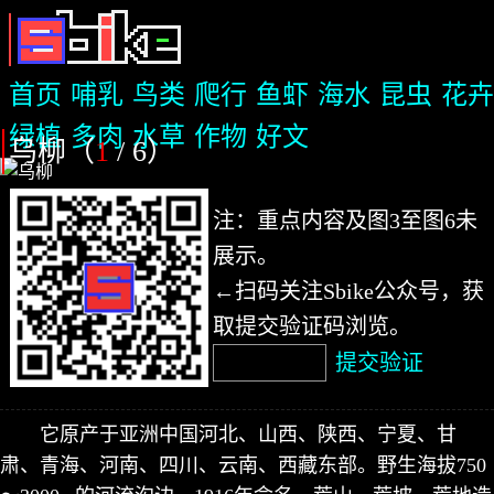
首页
哺乳
鸟类
爬行
鱼虾
海水
昆虫
花卉
绿植
多肉
水草
作物
好文
乌柳（
1
/ 6
）
注：重点内容及图3至图6未
展示。
←扫码关注Sbike公众号，获
取提交验证码浏览。
提交验证
它原产于亚洲中国河北、山西、陕西、宁夏、甘
肃、青海、河南、四川、云南、西藏东部。野生海拔750