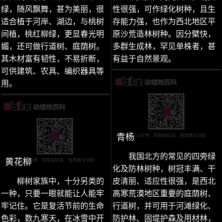
绿，随风飘舞，甚为美丽，很
性很强，可作绿化树种，且生
适合植于河岸、湖边，与桃树
存能力强，也作为西北地区平
间植，桃红柳绿，更显春光明
原沙荒造林树种。因分檗快，
媚，还可做行道树、庭荫树。
多群生成林，罕见单株者，甚
其木材富有韧性，不易折断，
有益于自然景观。
可供建筑、农具、编织器具等
用。
青杨
我国北方的常见的四旁绿
黄花柳
化及防林树种，树冠丰满、干
柳树家族中，十分另类的
皮清丽、适应性很强，是西北
一种，只要一眼就能让人能牢
高寒荒漠地区重要的庭荫树、
牢记住。它是复活节前的生命
行道树，并可用于河滩绿化、
色彩，数九寒天，在冰雪中开
防护林、固堤护森及用材林，