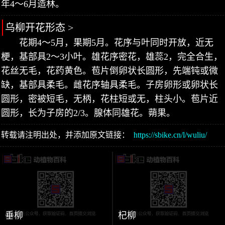
年4～6月造林。
乌柳开花形态 >
花期4～5月，果期5月。花序与叶同时开放，近无
梗，基部具2～3小叶。雄花序密花，雄蕊2，完全合生，
花丝无毛，花药黄色。苞片倒卵状长圆形，先端钝或微
缺，基部具柔毛。雌花序轴具柔毛。子房卵形或卵状长
圆形，密被短毛，无柄，花柱短或无，柱头小。苞片近
圆形，长为子房的2/3。腺体同雄花。蒴果。
转载请注明出处，并添加原文链接：
https://sbike.cn/l/wuliu/
垂柳
杞柳