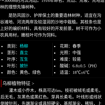
～3000m的河流沟边。1916年命名。荒山、荒坡、荒地造
林的理想先锋树种。
是防风固沙、护岸保土的重要造林树种，适宜在沟
谷滩地、河流两岸及较湿润的沙地中栽植。其枝条也是
上好的编织材料，具有较好的开发前景。树干可作为小
农具用材，嫩枝叶可作为饲料。
类别：
杨柳
花期：春季
茎形：
直立
光照：中强
叶序：
互生
难度：较易
叶形：
披针
酸碱：6.8±0.5（PH）
颜色：黄色、绿色
适温：18℃±6℃
乌柳植物特征 >
灌木或小乔木，株高可达6m。枝初被绒毛或柔毛，
后无毛，灰黑色或黑红色。芽具长柔毛。叶线形或线状
倒披针形，先端渐尖或具短硬尖，基部渐尖，稀钝，上