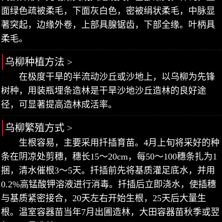
面绿色疏被柔毛，下面灰白色，密被绢状柔毛，中脉显
著突起，边缘外卷，上部具腺锯齿，下部全缘。叶柄具
柔毛。
乌柳种植方法 >
在极度干旱的半流动沙丘或沙地上，以乌柳为先锋
树种，用装瓶埋条造林是干旱沙地沙丘造林的良好途
径，可显著提高造林成活率。
乌柳繁殖方式 >
生根容易，主要采用扦插育苗。4月上旬将采好的种
条在阴凉处剪穗，穗长15～20cm，每50～100穗条扎为1
捆，清水催根3～5天。扦插前先将基质灌足底水，并用
0.2%高锰酸钾溶液进行消毒。扦插后立即浇水，使插穗
与基质紧密接合，20天左右开始生根，25天后大量生
根。温室容器苗当年7月出圃造林，大田容器苗秋季或翌