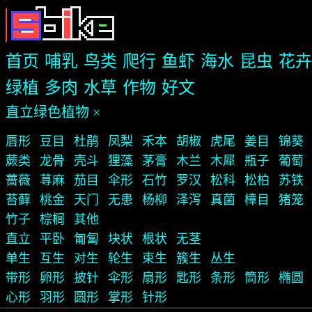
首页
哺乳
鸟类
爬行
鱼虾
海水
昆虫
花卉
绿植
多肉
水草
作物
好文
直立绿色植物 ×
唇形
豆目
杜鹃
凤梨
禾本
胡椒
虎尾
姜目
锦葵
蕨类
龙骨
壳斗
狸藻
茅膏
木兰
木犀
瓶子
葡萄
蔷薇
荨麻
茄目
伞形
石竹
罗汉
松科
松柏
苏铁
苔藓
桃金
天门
无患
杨柳
泽泻
真菌
樟目
猪笼
竹子
棕榈
其他
直立
平卧
匍匐
块状
根状
无茎
单生
互生
对生
轮生
束生
簇生
丛生
带形
卵形
披针
伞形
扇形
匙形
条形
筒形
椭圆
心形
羽形
圆形
掌形
针形