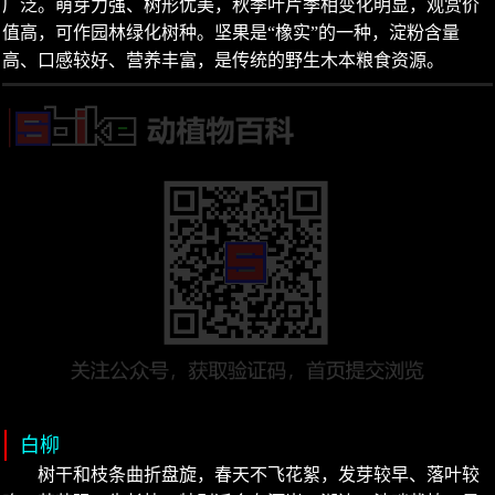
广泛。萌芽力强、树形优美，秋季叶片季相变化明显，观赏价
值高，可作园林绿化树种。坚果是“橡实”的一种，淀粉含量
高、口感较好、营养丰富，是传统的野生木本粮食资源。
白柳
树干和枝条曲折盘旋，春天不飞花絮，发芽较早、落叶较