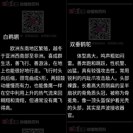
白鹈鹕
双垂鹤鸵
欧洲东南地区繁殖，越冬
于亚洲西南部至非洲。喜成群
体型高大，鸣声粗如闷
生活，善飞行、善游泳，在地
雷。善奔跑和跳跃，性机警、
上也能很好地行走。飞行时头
凶猛，具有较强攻击性，常用
向后缩，颈弯曲成S形，两翅鼓
锐利的内趾爪攻击敌人。头部
动缓慢而有力，也能像鹰一样
裸露，长着高大而侧扁的呈半
在空中利用上升的热气流来回
扇状的骨角质头冠，被称为骨
翱翔和滑翔，但通常没有鹰飞
冕角，像一顶头盔保护着光秃
得高。
的头部，其实是声波接收器
官。