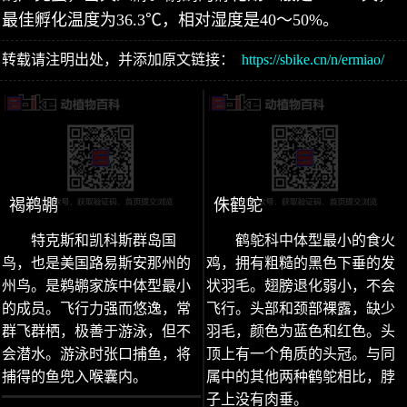
最佳孵化温度为36.3℃，相对湿度是40～50%。
转载请注明出处，并添加原文链接：
https://sbike.cn/n/ermiao/
褐鹈鹕
侏鹤鸵
特克斯和凯科斯群岛国
鹤鸵科中体型最小的食火
鸟，也是美国路易斯安那州的
鸡，拥有粗糙的黑色下垂的发
州鸟。是鹈鹕家族中体型最小
状羽毛。翅膀退化弱小，不会
的成员。飞行力强而悠逸，常
飞行。头部和颈部裸露，缺少
群飞群栖，极善于游泳，但不
羽毛，颜色为蓝色和红色。头
会潜水。游泳时张口捕鱼，将
顶上有一个角质的头冠。与同
捕得的鱼兜入喉囊内。
属中的其他两种鹤鸵相比，脖
子上没有肉垂。