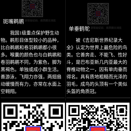
斑嘴鹈鹕
单垂鹤鸵
我国1级重点保护野生动
物。鹈形目体型较小的品种，
被《吉尼斯世界纪录大
比白鹈鹕和卷羽鹈鹕都小很
全》认定为世界上最危险的鸟
多。喉囊的颜色也与白鹈鹕和
类。它善奔走、不能飞、性好
卷羽鹈鹕不同，为紫色，脚为
斗，是巴布亚新几内亚最大的
黑褐色。单独或成小群生活。
脊椎动物之一，因有单肉垂而
善游泳，飞翔力亦强，两翅扇
得名。具有质地粗糙而光泽的
动缓慢而有力，亦常在水面上
羽毛，成鸟的头顶有一个类似
空翱翔。
头盔的角质冠。