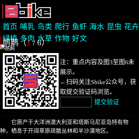
首页
哺乳
鸟类
爬行
鱼虾
海水
昆虫
花卉
绿植
多肉
水草
作物
好文
鸸鹋（
1
/ 6
）
注：重点内容及图3至图6未
展示。
←扫码关注Sbike公众号，获
取提交验证码浏览。
提交验证
它原产于大洋洲澳大利亚和塔斯马尼亚岛特有物
种，栖息于开阔草原疏散丛林和半沙漠地区。