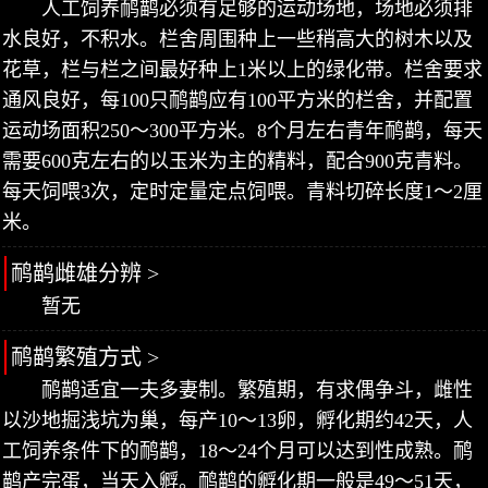
人工饲养鸸鹋必须有足够的运动场地，场地必须排
水良好，不积水。栏舍周围种上一些稍高大的树木以及
花草，栏与栏之间最好种上1米以上的绿化带。栏舍要求
通风良好，每100只鸸鹋应有100平方米的栏舍，并配置
运动场面积250～300平方米。8个月左右青年鸸鹋，每天
需要600克左右的以玉米为主的精料，配合900克青料。
每天饲喂3次，定时定量定点饲喂。青料切碎长度1～2厘
米。
鸸鹋雌雄分辨 >
暂无
鸸鹋繁殖方式 >
鸸鹋适宜一夫多妻制。繁殖期，有求偶争斗，雌性
以沙地掘浅坑为巢，每产10～13卵，孵化期约42天，人
工饲养条件下的鸸鹋，18～24个月可以达到性成熟。鸸
鹋产完蛋，当天入孵。鸸鹋的孵化期一般是49～51天，