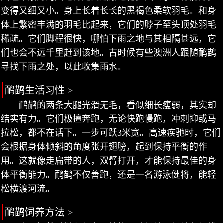
变得又细又小。身上长着长长的黑褐色柔软羽毛。和身
体上繁密丰满的羽毛比起来，它们的脖子至头顶处羽毛
稀疏。它们脚程很快，哪怕下雨之地与其相隔甚远，它
们也会不远千里赶到该地。古时候有些澳洲人跟随鸸鹋
寻找下雨之处，以此收集雨水。
鸸鹋生活习性 >
鸸鹋的两条大腿光滑无毛，看似细长瘦弱，其实却
结实有力。它们极擅奔跑，无论快跑慢跑，冲刺抑或马
拉松，都不在话下。一步可跃3米宽。高速疾驰时，它们
会根据身体倾斜的角度张开翅膀，起到保持平衡的作
用。这就像走扁带的人，双臂打开，才能保持最佳的身
体平衡能力。鸸鹋不仅善跑，还是一名游泳健将，能轻
松横渡河流。
鸸鹋饲养方法 >