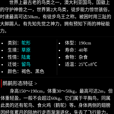
世界上最古老的鸟类之一，澳大利亚国鸟，国徽上
的守护神兽之一，世界第2大鸟类，徒步能力惊世骇俗，
时速最高可达50km，有徒步鸟王之称。被困时用三趾的
大脚踢人。有先知先觉之神力，拥有预知下雨的神秘能
力。
类别：
鸵形
体型：190cm
生境：
草原
寿命：40年
性情：
陆禽
食物：杂食
迁徙：
留鸟
适温：25℃±8℃
颜色：褐色、黑色
鸸鹋形态特征 >
身高150～190cm，体重30～50kg，最高可达2m，但
体重轻盈，一般不会超过60kg。它们属于平胸鸟，同属
此类的还有鸵鸟、食火鸡（鹤鸵）等。身体两侧的翅膀
因经年累月的陆地行走而渐渐退化，失去了飞行能力，