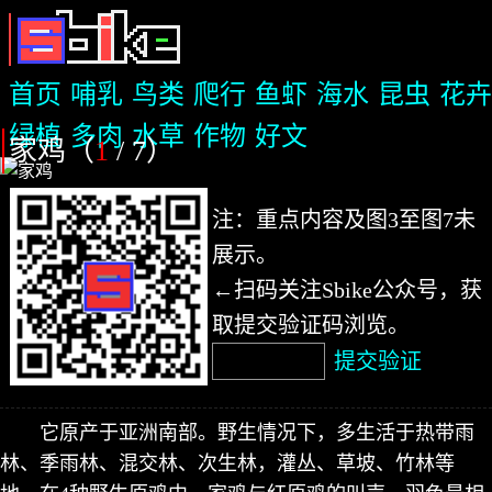
首页
哺乳
鸟类
爬行
鱼虾
海水
昆虫
花卉
绿植
多肉
水草
作物
好文
家鸡（
1
/ 7
）
注：重点内容及图3至图7未
展示。
←扫码关注Sbike公众号，获
取提交验证码浏览。
提交验证
它原产于亚洲南部。野生情况下，多生活于热带雨
林、季雨林、混交林、次生林，灌丛、草坡、竹林等