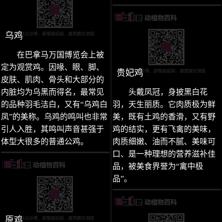
乌鸡
在巴拿马万国博览会上被
定为观赏鸡。因喙、眼、脚、
贵妃鸡
皮肤、肌肉、骨头和大部分的
内脏均为乌黑而得名，最常见
头戴凤冠，身披黑白花
的品种羽毛洁白，又有“乌鸡白
羽，天生丽质。它肉质极为鲜
凤”的美称。乌鸡的鸣叫也非常
美，既有土鸡的香滑，又有野
引人入胜，其鸣叫声音甚强于
鸡的结实，更有飞禽的美味，
体型大很多的普通公鸡。
肉质细嫩、油而不腻、美味可
口、是一种理想的营养滋补佳
品，被美食界誉为“禽中极
品”。
原鸡