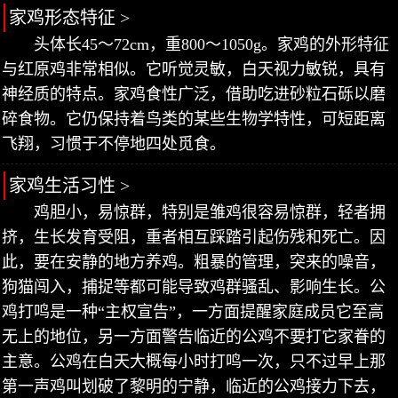
家鸡形态特征 >
头体长45～72cm，重800～1050g。家鸡的外形特征
与红原鸡非常相似。它听觉灵敏，白天视力敏锐，具有
神经质的特点。家鸡食性广泛，借助吃进砂粒石砾以磨
碎食物。它仍保持着鸟类的某些生物学特性，可短距离
飞翔，习惯于不停地四处觅食。
家鸡生活习性 >
鸡胆小，易惊群，特别是雏鸡很容易惊群，轻者拥
挤，生长发育受阻，重者相互踩踏引起伤残和死亡。因
此，要在安静的地方养鸡。粗暴的管理，突来的噪音，
狗猫闯入，捕捉等都可能导致鸡群骚乱、影响生长。公
鸡打鸣是一种“主权宣告”，一方面提醒家庭成员它至高
无上的地位，另一方面警告临近的公鸡不要打它家眷的
主意。公鸡在白天大概每小时打鸣一次，只不过早上那
第一声鸡叫划破了黎明的宁静，临近的公鸡接力下去，