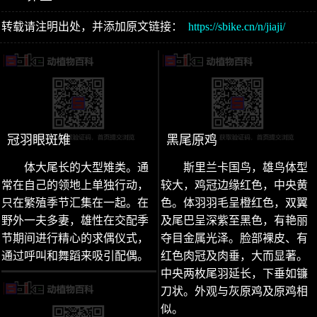
转载请注明出处，并添加原文链接：
https://sbike.cn/n/jiaji/
冠羽眼斑雉
黑尾原鸡
体大尾长的大型雉类。通
斯里兰卡国鸟，雄鸟体型
常在自己的领地上单独行动，
较大，鸡冠边缘红色，中央黄
只在繁殖季节汇集在一起。在
色。体羽羽毛呈橙红色，双翼
野外一夫多妻，雄性在交配季
及尾巴呈深紫至黑色，有艳丽
节期间进行精心的求偶仪式，
夺目金属光泽。脸部裸皮、有
通过呼叫和舞蹈来吸引配偶。
红色肉冠及肉垂，大而显著。
中央两枚尾羽延长，下垂如镰
刀状。外观与灰原鸡及原鸡相
似。