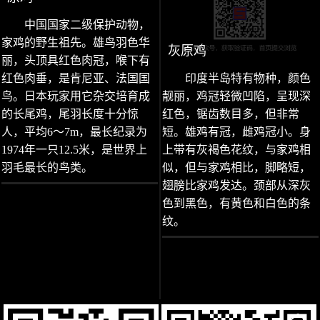
中国国家二级保护动物，
家鸡的野生祖先。雄鸟羽色华
灰原鸡
丽，头顶具红色肉冠，喉下有
红色肉垂，是肯尼亚、法国国
印度半岛特有物种，颜色
鸟。日本玩家用它杂交培育成
靓丽，鸡冠轻微凹陷，呈现深
的长尾鸡，尾羽长度十分惊
红色，锯齿数目多，但非常
人，平均6～7m，最长纪录为
短。雄鸡有冠，雌鸡冠小。身
1974年一只12.5米，是世界上
上带有灰褐色花纹，与家鸡相
羽毛最长的鸟类。
似，但与家鸡相比，脚略短，
翅膀比家鸡发达。颈部从深灰
色到黑色，有黄色和白色的条
纹。