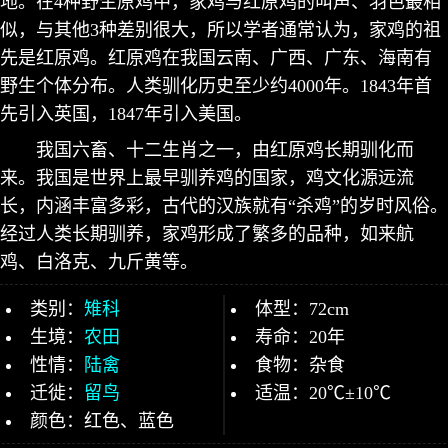
地。在4种野生原鸡中，家鸡与红原鸡的叫声、羽色最相
似，与其他3种差别很大，所以学者通常认为，家鸡的祖
先是红原鸡。红原鸡在我国云南、广西、广东、海南有
野生个体分布。人类驯化历史至少约4000年。1843年首
先引入英国，1847年引入美国。
我国六畜、十二生肖之一，由红原鸡长期驯化而
来。我国是世界上最早驯养鸡的国家，鸡文化源远流
长，内涵丰富多彩，古代的汉族就有“杀鸡”的岁时风俗。
经过人类长期驯养，家鸡形成了繁多的品种，如来航
鸡、白洛克、九斤黄等。
类别：
雉科
体型：72cm
生境：
农田
寿命：20年
性情：
陆禽
食物：杂食
迁徙：
留鸟
适温：20℃±10℃
颜色：红色、蓝色