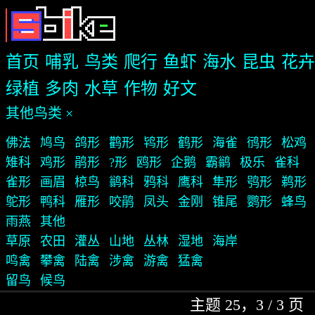
首页
哺乳
鸟类
爬行
鱼虾
海水
昆虫
花卉
绿植
多肉
水草
作物
好文
其他鸟类 ×
佛法
鸠鸟
鸽形
鹳形
鸨形
鹤形
海雀
鸻形
松鸡
雉科
鸡形
鹃形
?形
鸥形
企鹅
霸鹟
极乐
雀科
雀形
画眉
椋鸟
鹟科
鸦科
鹰科
隼形
鸮形
鹈形
鸵形
鸭科
雁形
咬鹃
凤头
金刚
锥尾
鹦形
蜂鸟
雨燕
其他
草原
农田
灌丛
山地
丛林
湿地
海岸
鸣禽
攀禽
陆禽
涉禽
游禽
猛禽
留鸟
候鸟
主题 25，3 / 3 页