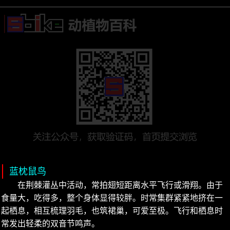
蓝枕鼠鸟
在荆棘灌丛中活动，常拍翅短距离水平飞行或滑翔。由于
食量大，吃得多，整个身体显得较胖。时常集群紧紧地挤在一
起栖息，相互梳理羽毛，也筑裙巢，可爱至极。飞行和栖息时
常发出轻柔的双音节鸣声。