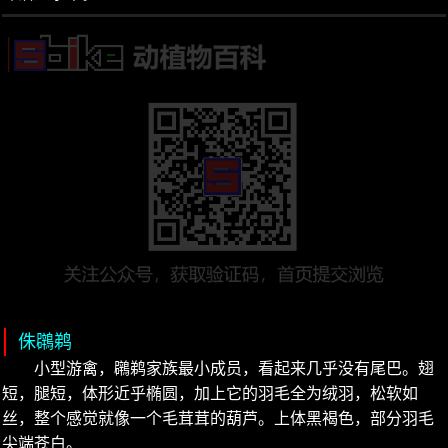
侏鸊鹈
小型游禽，鸊鹈家族最小成员，看起来几乎没有尾巴。翅
短，腿短，体形近乎椭圆，加上它的羽毛全为绒羽，松软如
丝，整个感觉就像一个毛茸茸的葫芦。上体黑褐色，部分羽毛
尖端苍白。