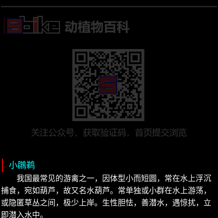
小鸊鹈
我国最常见的游禽之一，因体型小而短圆，常在水上浮沉
捕食，宛如葫芦，故又名水葫芦。常单独或小群在水上游荡，
或隐匿草丛之间，极少上岸。生性胆怯，善潜水，遇惊扰，立
即潜入水中。