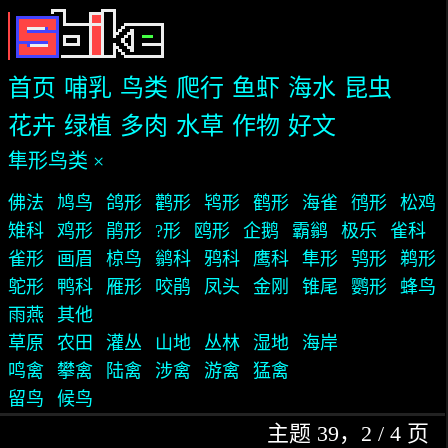
首页
哺乳
鸟类
爬行
鱼虾
海水
昆虫
花卉
绿植
多肉
水草
作物
好文
隼形鸟类 ×
佛法
鸠鸟
鸽形
鹳形
鸨形
鹤形
海雀
鸻形
松鸡
雉科
鸡形
鹃形
?形
鸥形
企鹅
霸鹟
极乐
雀科
雀形
画眉
椋鸟
鹟科
鸦科
鹰科
隼形
鸮形
鹈形
鸵形
鸭科
雁形
咬鹃
凤头
金刚
锥尾
鹦形
蜂鸟
雨燕
其他
草原
农田
灌丛
山地
丛林
湿地
海岸
鸣禽
攀禽
陆禽
涉禽
游禽
猛禽
留鸟
候鸟
主题 39，2 / 4 页