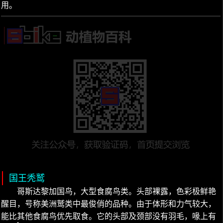
用。
国王秃鹫
哥斯达黎加国鸟，大型食腐鸟类。头部裸露，色彩极鲜艳
醒目，号称美洲鹫类中最俊俏的品种。由于体形和力气较大，
能比其他食腐鸟优先取食。它的头部及颈部没有羽毛，喙上有