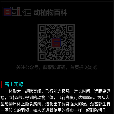
高山兀鹫
体形大，翅膀宽阔，飞行能力极强，常长时间、远距离翱
翔，寻找难以得到的动物尸体，飞行高度可达9000m。为从大
型动物尸体上撕食腐肉，进化出了异常强大的喙。颈基部生有
一圈较长的羽领，如人类进餐使用的餐巾一样，起到防污作