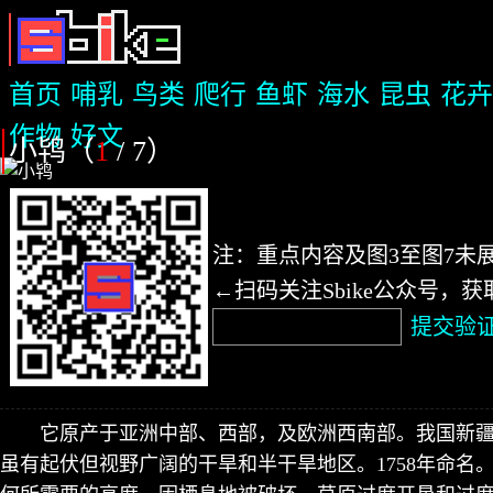
首页
哺乳
鸟类
爬行
鱼虾
海水
昆虫
花卉
作物
好文
小鸨（
1
/ 7
）
注：重点内容及图3至图7未
←扫码关注Sbike公众号，
提交验
它原产于亚洲中部、西部，及欧洲西南部。我国新
虽有起伏但视野广阔的干旱和半干旱地区。1758年命名