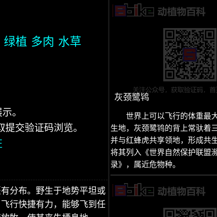
绿植
多肉
水草
灰颈鹭鸨
展示。
世界上可以飞行的体重最
获取提交验证码浏览。
生地，灰颈鹭鸨的背上常驮着
并与红蜂虎共享领地，形成共生。2
证
将其列入《世界自然保护联盟
录》，属近危物种。
疆有分布。野生于地势平坦或
。飞行快捷有力，能够飞到任