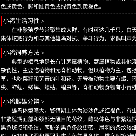
色或黄色，脚和趾黄色或绿黄色到黄褐色。
小鸨生活习性 >
在非繁殖季节常聚集成大群，有时可达几千只，白
集体炫耀行为和与其他雄鸟对抗、争斗行为。求偶叫声为干涩
小鸨饲养方法 >
典型的栖息地是长有针茅属植物、蒿属植物或其他
杂食性，主要吃植物和无脊椎动物，但以植物为主，包
草，也吃菜籽和芜菁的叶和花。无脊椎动物主要有螺、
虫、蚱蜢、蟋蟀、蝼蛄、蝗虫等，脊椎动物食物有小青
小鸨雌雄分辨 >
雄鸟体型略大，繁殖期上体为淡沙色或红褐色，有
非繁殖期面部和颈部无醒目的花纹。雌鸟体色与非繁殖
黑色斑点和条纹，两胁的黑色条纹更密，尾羽的条纹较