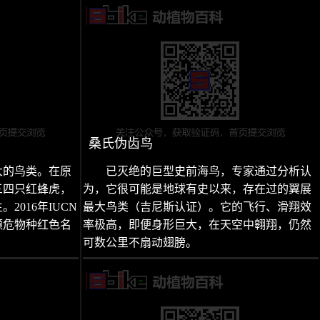
桑氏伪齿鸟
大的鸟类。在原
已灭绝的巨型史前海鸟，专家通过分析认
三四只红蜂虎，
为，它很可能是地球有史以来，存在过的翼展
016年IUCN
最大鸟类（吉尼斯认证）。它的飞行、滑翔效
濒危物种红色名
率极高，即便身形巨大，在天空中翱翔，仍然
可数公里不扇动翅膀。