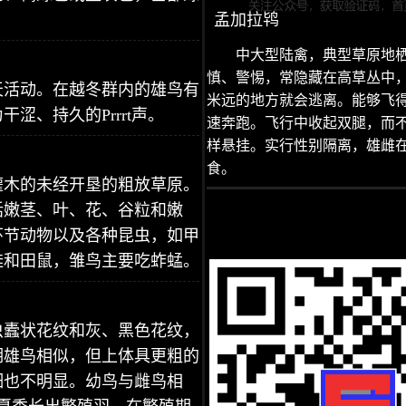
孟加拉鸨
中大型陆禽，典型草原地
慎、警惕，常隐藏在高草丛中
天活动。在越冬群内的雄鸟有
米远的地方就会逃离。能够飞
、持久的Prrrt声。
速奔跑。飞行中收起双腿，而
样悬挂。实行性别隔离，雄雌
食。
灌木的未经开垦的粗放草原。
括嫩茎、叶、花、谷粒和嫩
环节动物以及各种昆虫，如甲
蛙和田鼠，雏鸟主要吃蚱蜢。
虫蠹状花纹和灰、黑色花纹，
期雄鸟相似，但上体具更粗的
细也不明显。幼鸟与雌鸟相