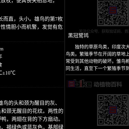
度放牧，使其丧失栖息地，
长而直，头小。雄鸟的第7枚
它性情胆小而机警，发觉有危
黑冠鹭鸨
独特的草原鸟类，印度次
m
鸟类。繁殖季节在开阔的草地
年
常受到其他动物的破坏。雏鸟
食
同生活，直至下一个繁殖季节
±10℃
00g。雄鸟的头和颈为醒目的灰、
头和颈无醒目的花纹。两性的
野鸭，两翅在背的下方扇动。
色、褐绿色或蓝灰色，基部绿