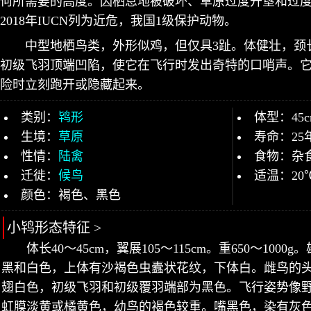
何所需要的高度。因栖息地被破坏、草原过度开垦和过
2018年IUCN列为近危，我国1级保护动物。
中型地栖鸟类，外形似鸡，但仅具3趾。体健壮，颈
初级飞羽顶端凹陷，使它在飞行时发出奇特的口哨声。
险时立刻跑开或隐藏起来。
类别：
鸨形
体型：45c
生境：
草原
寿命：25
性情：
陆禽
食物：杂
迁徙：
候鸟
适温：20℃
颜色：褐色、黑色
小鸨形态特征 >
体长40～45cm，翼展105～115cm。重650～10
黑和白色，上体有沙褐色虫蠹状花纹，下体白。雌鸟的
翅白色，初级飞羽和初级覆羽端部为黑色。飞行姿势像
虹膜淡黄或橘黄色，幼鸟的褐色较重。嘴黑色，染有灰