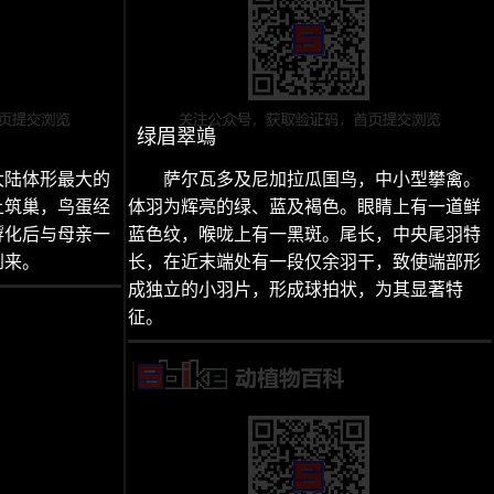
绿眉翠鴗
大陆体形最大的
萨尔瓦多及尼加拉瓜国鸟，中小型攀禽。
上筑巢，鸟蛋经
体羽为辉亮的绿、蓝及褐色。眼睛上有一道鲜
孵化后与母亲一
蓝色纹，喉咙上有一黑斑。尾长，中央尾羽特
到来。
长，在近末端处有一段仅余羽干，致使端部形
成独立的小羽片，形成球拍状，为其显著特
征。