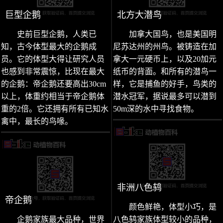
巨型企鹅
北方大潜鸟
史前巨型企鹅，人类已
加拿大国鸟，也是美国明
知，古今体型最大的企鹅成
尼苏达州的州鸟。被铸造在加
员。它的体型大得让研究人员
拿大一元硬币上，以及20加元
也感到非常震惊，比现在最大
纸币的背面。和所有的潜鸟一
的企鹅：帝企鹅还要高出30cm
样，它是捕鱼的好手，鸟类的
以上，体重约相当于帝企鹅体
潜水冠军，据说最多可以潜到
重的2倍。它还拥有所有已知水
50m深的水中寻找食物。
禽中，最长的鸟喙。
非洲八色鸫
帝企鹅
颜色鲜艳，体型小巧，是
企鹅家族最大品种，世界
八色鸫家族体型较小的品种，