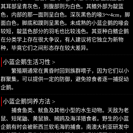
其耳部呈青灰色，到腹部则为白色。其鳍外部为靛蓝
色，内部的那一面则呈白色。深灰黑色的喙3～4cm，脚
面白色，脚底和蹼则呈黑色。未成熟的小蓝企鹅的喙会
较短，靛蓝色部分的羽毛也比较浅色。其亚种白鳍企鹅
在分类学上存在很大争议，有人建议将它独立为新物
种，毕竟它们之间形态存在较大差异。
小蓝企鹅生活习性 >
繁殖期通常在黄昏时回到族群喂子，因为它们以小
群聚集，可以提供一定的防御，避免掠食者逐一捕捉幼
企鹅。
小蓝企鹅饲养方法 >
捕食鱼类、鱿鱼及其他小型的水生动物。天敌为老
鼠、短尾鼬、黄鼠狼、贼鸥及海洋猎食者。野生的小蓝
企鹅有时会被新西兰软毛海豹捕食。南澳大利亚研发中