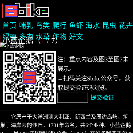
首页
哺乳
鸟类
爬行
鱼虾
海水
昆虫
花卉
绿植
多肉
水草
作物
好文
小蓝企鹅（
1
/ 7
）
注：重点内容及图3至图7未
展示。
←扫码关注Sbike公众号，获
取提交验证码浏览。
提交验证
它原产于大洋洲澳大利亚、新西兰及周边岛屿。筑
巢于海岸旁的沙丘。1781年命名，共6个亚种。小蓝企鹅