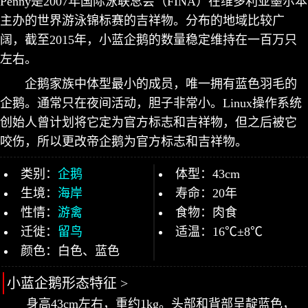
Penny是2007年国际泳联总会（FINA）在维多利亚墨尔本
主办的世界游泳锦标赛的吉祥物。分布的地域比较广
阔，截至2015年，小蓝企鹅的数量稳定维持在一百万只
左右。
企鹅家族中体型最小的成员，唯一拥有蓝色羽毛的
企鹅。通常只在夜间活动，胆子非常小。Linux操作系统
创始人曾计划将它定为官方标志和吉祥物，但之后被它
咬伤，所以更改帝企鹅为官方标志和吉祥物。
类别：
企鹅
体型：43cm
生境：
海岸
寿命：20年
性情：
游禽
食物：肉食
迁徙：
留鸟
适温：16℃±8℃
颜色：白色、蓝色
小蓝企鹅形态特征 >
身高43cm左右，重约1kg。头部和背部呈靛蓝色，