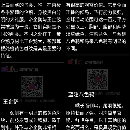
上最耐寒的鸟类，唯一在南极
有很高的观赏价值。它是全面
冬季繁殖的企鹅，身披黑白分
迁徙的候鸟，飞行能力极强，
明的大礼服。帝企鹅与王企鹅
全球活动范围可达一百万平方
常被混为一谈，它们实际是不
公里以上。胸部、腹部和两胁
同的两类。不同之处在于，帝
淡草绿色，渲染蓝色，与蓝翅
企鹅身材比王企鹅大，颈部耳
八色鸫和马来八色鸫有明显的
根处橙黄色斑纹是其最重要的
不同。
特征。
蓝翅八色鸫
王企鹅
嘴长而侧扁，尾羽很短，
颈侧有一明显的橘黄色斑
腿特长而坚强。叫声简单哀
块，前肢发育成为鳍脚，适于
婉、鲜艳夺目，以丰富艳丽的
划水。外形与帝企鹅非常相
色彩而得名，是极具观赏价值