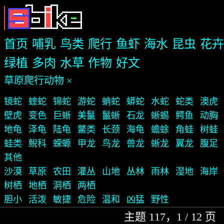
首页
哺乳
鸟类
爬行
鱼虾
海水
昆虫
花卉
绿植
多肉
水草
作物
好文
草原爬行动物 ×
镜蛇
蝰蛇
锦蛇
游蛇
蚺蛇
蟒蛇
水蛇
蛇类
澳虎
壁虎
变色
巨蜥
美鬣
鬣蜥
石龙
蜥蜴
鳄鱼
动胸
地龟
泽龟
陆龟
鳖类
长颈
海龟
蟾蜍
角蛙
树蛙
蛙类
鲵科
蝾螈
甲龙
鸟龙
兽龙
蜥龙
翼龙
腹足
其他
沙漠
草原
农田
灌丛
山地
丛林
雨林
湿地
海岸
树栖
地栖
洞栖
两栖
胆小
活泼
敏捷
危险
温和
凶猛
野性
主题 117，1 / 12 页