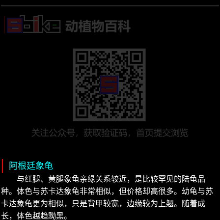
阿根廷象龟
与红腿、黄腿象龟亲缘关系较近，是比较罕见的陆龟品
种。体色与苏卡达象龟非常相似，但价格却高很多。幼龟与苏
卡达象龟更为相似，只是背甲较宽，边缘较为上翘。随着成
长，体色越趋黝黑。