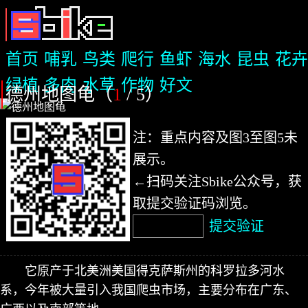
首页
哺乳
鸟类
爬行
鱼虾
海水
昆虫
花卉
绿植
多肉
水草
作物
好文
德州地图龟（
1
/ 5
）
注：重点内容及图3至图5未
展示。
←扫码关注Sbike公众号，获
取提交验证码浏览。
提交验证
它原产于北美洲美国得克萨斯州的科罗拉多河水
系，今年被大量引入我国爬虫市场，主要分布在广东、