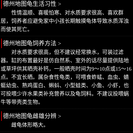
德州地图龟生活习性 >
性情温顺、喜暖怕寒、对水质要求很高、喜欢群
居，饲养者应避免家中小孩长期触摸龟体导致水质浑浊
而使其死亡。
德州地图龟饲养方法 >
对水质要求很高，但不建议经常换水，可装过滤
器。缸的布置最好是仿自然系、室外的话尽量提供陆地
或草坪供其晒壳补钙，一般晒壳时间为9～10点或15～16
点。不宜长晒。属杂食性龟类，可喂食蚱蜢、血虫、蜻
蜓幼虫、熟鸡蛋白、蝌蚪、小型蛙类、小鱼、小虾，也
可投喂少许水果类补充营养以及龟饲料。不建议投喂蜗
牛等带壳类生物。
德州地图龟雌雄分辨 >
雌龟体形略大。