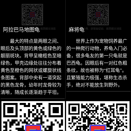
阿拉巴马地图龟
麻将龟
最大的特点是两眼之间、
世界上作为宠物饲养最广
眼后及头顶部的黄色或绿色的
的一种爬行动物，养龟入门必
靓丽斑块。背甲呈橄榄色至暗
备，很多龟友的第一只龟就是
绿色，甲壳边缘处往往分布着
巴西龟。因眼后有一对红色粗
黄色至橙色的网状或螺旋状线
条纹，故也被称为“红耳龟”。
条图案。背部中央有一道突起
且繁殖能力极强，堪称生态杀
的黑色龙骨，幼年时龙骨较为
手，绝对不能放生到野外。
清晰，随成长逐渐趋于平坦。