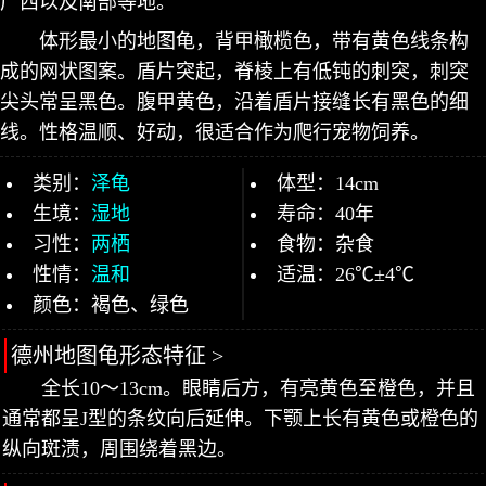
广西以及南部等地。
体形最小的地图龟，背甲橄榄色，带有黄色线条构
成的网状图案。盾片突起，脊棱上有低钝的刺突，刺突
尖头常呈黑色。腹甲黄色，沿着盾片接缝长有黑色的细
线。性格温顺、好动，很适合作为爬行宠物饲养。
类别：
泽龟
体型：14cm
生境：
湿地
寿命：40年
习性：
两栖
食物：杂食
性情：
温和
适温：26℃±4℃
颜色：褐色、绿色
德州地图龟形态特征 >
全长10～13cm。眼睛后方，有亮黄色至橙色，并且
通常都呈J型的条纹向后延伸。下颚上长有黄色或橙色的
纵向斑渍，周围绕着黑边。