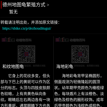
德州地图龟繁殖方式 >
暂无
转载请注明出处，并添加原文链接：
https://sbike.cn/p/dezhouditugui/
和纹地图龟
海地彩龟
它身上的花纹多变，但头
海地彩龟背甲呈椭圆形，
部与下巴上的黄斑可以作为区
侧面观测为轻微隆起的圆顶
分的标志。头顶与四肢皮肤颜
状。幼年期甲壳颜色为橄榄绿
色较暗，上有亮黄色纵向条
色，每块盾片上有淡橙色、淡
纹。眼睛后左右两边各有一块
绿色及棕色的圈形纹饰。成年
方形黄斑，通常眼睛下方也各
后甲壳颜色为浅棕色或棕色，