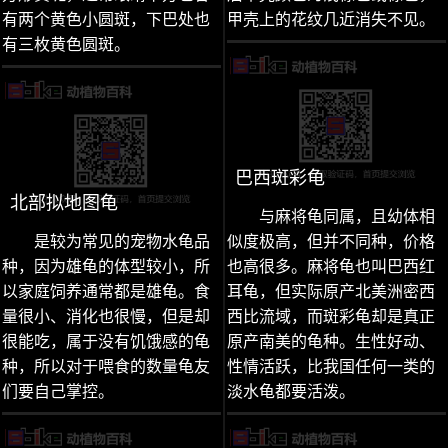
有两个黄色小圆斑，下巴处也
甲壳上的花纹几近消失不见。
有三枚黄色圆斑。
巴西斑彩龟
北部拟地图龟
与麻将龟同属，且幼体相
是较为常见的宠物水龟品
似度极高，但并不同种，价格
种，因为雄龟的体型较小，所
也高很多。麻将龟也叫巴西红
以家庭饲养通常都是雄龟。食
耳龟，但实际原产北美洲密西
量很小、消化也很慢，但是却
西比流域，而斑彩龟却是真正
很能吃，属于没有饥饿感的龟
原产南美的龟种。生性好动、
种，所以对于喂食的数量龟友
性情活跃，比我国任何一类的
们要自己掌控。
淡水龟都要活泼。