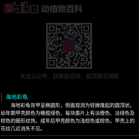
海地彩龟
海地彩龟背甲呈椭圆形，侧面观测为轻微隆起的圆顶状。
幼年期甲壳颜色为橄榄绿色，每块盾片上有淡橙色、淡绿色及
棕色的圈形纹饰。成年后甲壳颜色为浅棕色或棕色，甲壳上的
花纹几近消失不见。