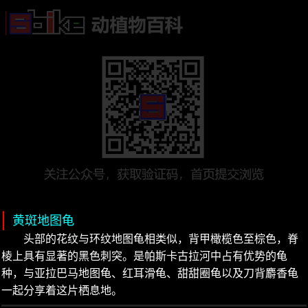
黄斑地图龟
头部的花纹与环纹地图龟相类似，背甲橄榄色至棕色，脊
棱上具有显著的黑色刺突。是帕斯卡古拉河中占有优势的龟
种，与亚拉巴马地图龟、红耳滑龟、甜甜圈龟以及刀背麝香龟
一起分享着这片栖息地。