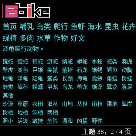
首页
哺乳
鸟类
爬行
鱼虾
海水
昆虫
花卉
绿植
多肉
水草
作物
好文
泽龟爬行动物 ×
镜蛇
蝰蛇
锦蛇
游蛇
蚺蛇
蟒蛇
水蛇
蛇类
澳虎
壁虎
变色
巨蜥
美鬣
鬣蜥
石龙
蜥蜴
鳄鱼
动胸
地龟
泽龟
陆龟
鳖类
长颈
海龟
蟾蜍
角蛙
树蛙
蛙类
鲵科
蝾螈
甲龙
鸟龙
兽龙
蜥龙
翼龙
腹足
其他
沙漠
草原
农田
灌丛
山地
丛林
雨林
湿地
海岸
树栖
地栖
洞栖
两栖
胆小
活泼
敏捷
危险
温和
凶猛
野性
主题 38，2 / 4 页