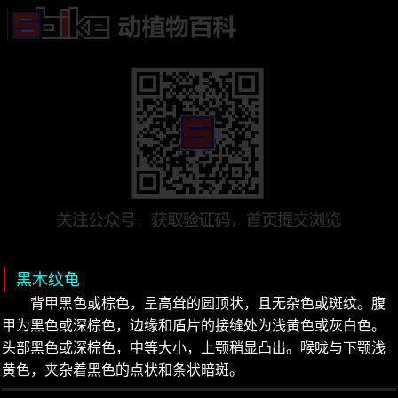
黑木纹龟
背甲黑色或棕色，呈高耸的圆顶状，且无杂色或斑纹。腹
甲为黑色或深棕色，边缘和盾片的接缝处为浅黄色或灰白色。
头部黑色或深棕色，中等大小，上颚稍显凸出。喉咙与下颚浅
黄色，夹杂着黑色的点状和条状暗斑。