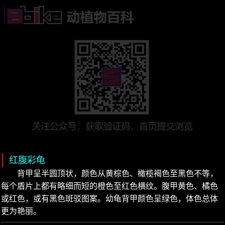
红腹彩龟
背甲呈半圆顶状，颜色从黄棕色、橄榄褐色至黑色不等，
每个盾片上都有略细而短的橙色至红色横纹。腹甲黄色、橘色
或红色，或有黑色斑驳图案。幼龟背甲颜色呈绿色，体色总体
更为艳丽。