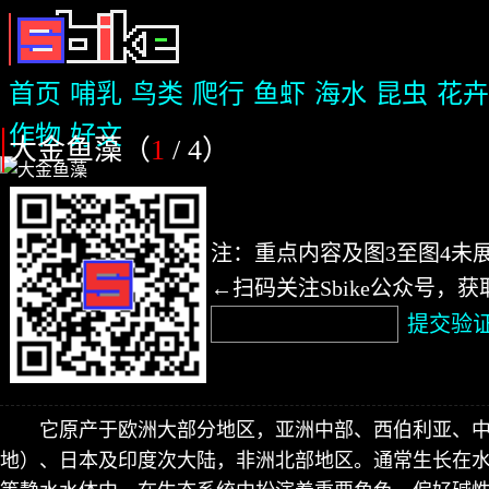
首页
哺乳
鸟类
爬行
鱼虾
海水
昆虫
花卉
作物
好文
大金鱼藻（
1
/ 4
）
注：重点内容及图3至图4未
←扫码关注Sbike公众号，
提交验
它原产于欧洲大部分地区，亚洲中部、西伯利亚、
地）、日本及印度次大陆，非洲北部地区。通常生长在