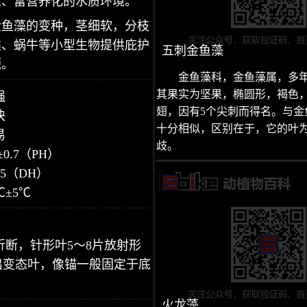
性、富营养化的水质环境。
金鱼藻的变种，茎细软，分枝
类、蜗牛等小型生物提供庇护
五刺金鱼藻
源。
金鱼藻科，金鱼藻属，多
其果实为坚果，椭圆形，褐色
强
翅，因有5个尖刺而得名。与金
快
十分相似，区别在于，它的叶为
易
歧。
±0.7（PH）
±5（DH）
℃±5℃
折断，针形叶5～8片放射形
出变态叶，像锚一般固定于底
火龙藻