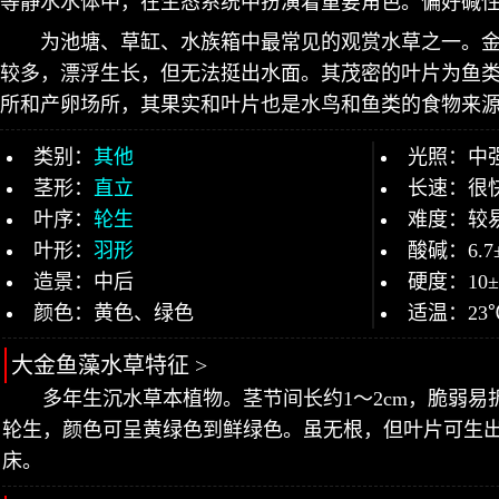
等静水水体中，在生态系统中扮演着重要角色。偏好碱
为池塘、草缸、水族箱中最常见的观赏水草之一。
较多，漂浮生长，但无法挺出水面。其茂密的叶片为鱼
所和产卵场所，其果实和叶片也是水鸟和鱼类的食物来
类别：
其他
光照：中
茎形：
直立
长速：很
叶序：
轮生
难度：较
叶形：
羽形
酸碱：6.7
造景：中后
硬度：10
颜色：黄色、绿色
适温：23
大金鱼藻水草特征 >
多年生沉水草本植物。茎节间长约1～2cm，脆弱易
轮生，颜色可呈黄绿色到鲜绿色。虽无根，但叶片可生
床。