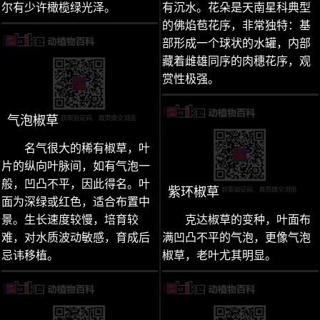
尔有少许橄榄绿光泽。
有沉水。花朵是天南星科典型
的佛焰苞花序，非常独特：基
部形成一个球状的水罐，内部
藏着雌雄同序的肉穗花序，观
赏性极强。
气泡椒草
名气很大的稀有椒草，叶
片的纵向叶脉间，如有气泡一
般，凹凸不平，因此得名。叶
紫环椒草
面为深绿或红色，适合布置中
景。生长速度较慢，培育较
克达椒草的变种，叶面布
难，对水质波动敏感，育成后
满凹凸不平的气泡，更像气泡
忌讳移植。
椒草，老叶尤其明显。