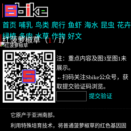
首页
哺乳
鸟类
爬行
鱼虾
海水
昆虫
花卉
绿植
多肉
水草
作物
好文
红菠萝椒草（
1
/ 1
）
注：重点内容及图3至图1未
展示。
←扫码关注Sbike公众号，获
取提交验证码浏览。
提交验证
它原产于亚洲南部。
利用特殊培育技术，将普通菠萝椒草的红色基因固