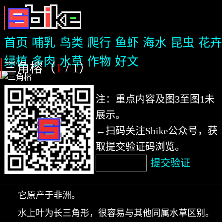
首页
哺乳
鸟类
爬行
鱼虾
海水
昆虫
花卉
绿植
多肉
水草
作物
好文
三角榕（
1
/ 1
）
注：重点内容及图3至图1未
展示。
←扫码关注Sbike公众号，获
取提交验证码浏览。
提交验证
它原产于非洲。
水上叶为长三角形，很容易与其他同属水草区别。