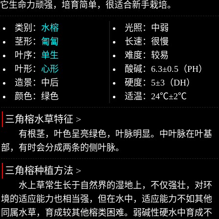
它生命力顽强，培育简单，很适合新手栽培。
类别：
水榕
光照：中弱
茎形：
匍匐
长速：很慢
叶序：
单生
难度：较易
叶形：
心形
酸碱：6.3±0.5（PH）
造景：中后
硬度：5±3（DH）
颜色：绿色
适温：24℃±2℃
三角榕水草特征 >
有根茎，叶色呈亮绿色，叶脉明显。中叶脉在叶基
部，有时会分成两条的侧叶脉。
三角榕种植方法 >
水上草常生长于自然界的湿地上，不仅强壮，对环
境的适应能力也相当强，但在水中，适应能力不如其他
同属水草，育成较其他榕类困难。弱碱性硬水中育成不