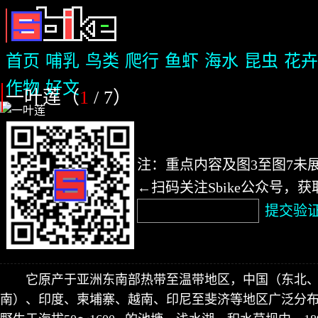
首页
哺乳
鸟类
爬行
鱼虾
海水
昆虫
花卉
作物
好文
一叶莲（
1
/ 7
）
注：重点内容及图3至图7未
←扫码关注Sbike公众号，
提交验
它原产于亚洲东南部热带至温带地区，中国（东北
南）、印度、柬埔寨、越南、印尼至斐济等地区广泛分