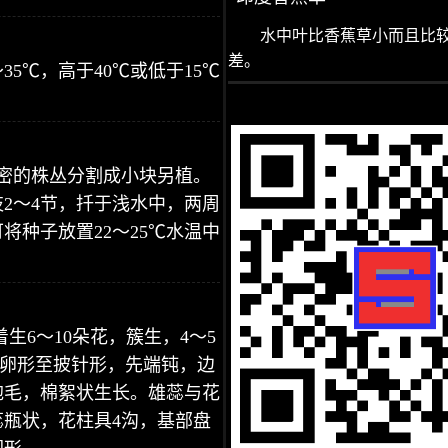
水中叶比香蕉草小而且比
差。
5℃，高于40℃或低于15℃
密的株丛分割成小块另植。
2～4节，扦于浅水中，两周
种子放置22～25℃水温中
着生6～10朵花，簇生，4～5
裂片卵形至披针形，先端钝，边
胞毛，棉絮状生长。雄蕊与花
瓶状，花柱具4沟，基部盘