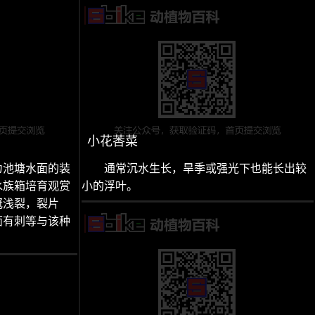
小花莕菜
为池塘水面的装
通常沉水生长，旱季或强光下也能长出较
水族箱培育观赏
小的浮叶。
冠浅裂，裂片
面有刺等与该种