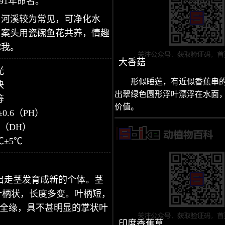
91年命名。
、河溪较为常见，可净化水
，案头用瓷碗鱼花共养，情趣
你我。
大香菇
光
形似睡莲，有近似香蕉串
快
出翠绿色圆形浮叶漂浮在水面
等
价值。
±0.6（PH）
5（DH）
℃±5℃
生出走茎发育成新的个体。茎
叶柄状，长度多变。叶柄短，
，全缘，具不甚明显的掌状叶
印度香蕉草