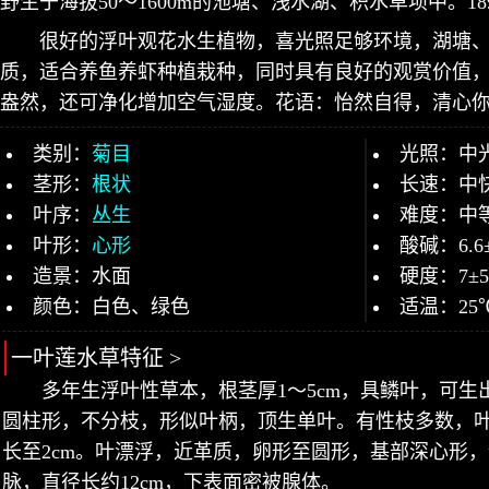
野生于海拔50～1600m的池塘、浅水湖、积水草坝中。18
很好的浮叶观花水生植物，喜光照足够环境，湖塘
质，适合养鱼养虾种植栽种，同时具有良好的观赏价值
盎然，还可净化增加空气湿度。花语：怡然自得，清心
类别：
菊目
光照：中
茎形：
根状
长速：中
叶序：
丛生
难度：中
叶形：
心形
酸碱：6.6
造景：水面
硬度：7±
颜色：白色、绿色
适温：25
一叶莲水草特征 >
多年生浮叶性草本，根茎厚1～5cm，具鳞叶，可
圆柱形，不分枝，形似叶柄，顶生单叶。有性枝多数，
长至2cm。叶漂浮，近革质，卵形至圆形，基部深心形
脉，直径长约12cm，下表面密被腺体。