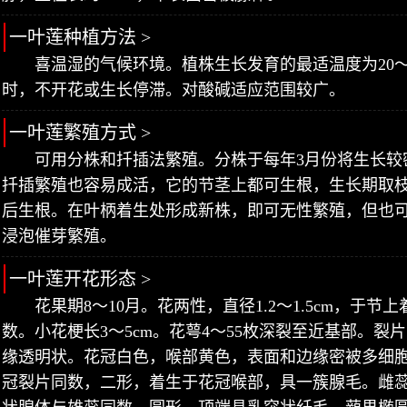
一叶莲种植方法 >
喜温湿的气候环境。植株生长发育的最适温度为20～3
时，不开花或生长停滞。对酸碱适应范围较广。
一叶莲繁殖方式 >
可用分株和扦插法繁殖。分株于每年3月份将生长较
扦插繁殖也容易成活，它的节茎上都可生根，生长期取枝
后生根。在叶柄着生处形成新株，即可无性繁殖，但也可将
浸泡催芽繁殖。
一叶莲开花形态 >
花果期8～10月。花两性，直径1.2～1.5cm，于节上
数。小花梗长3～5cm。花萼4～55枚深裂至近基部。
缘透明状。花冠白色，喉部黄色，表面和边缘密被多细
冠裂片同数，二形，着生于花冠喉部，具一簇腺毛。雌蕊