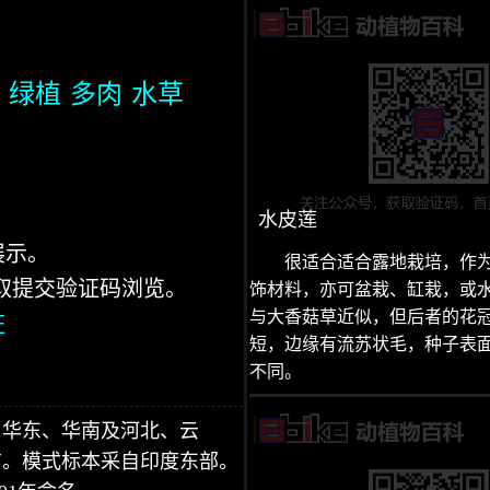
绿植
多肉
水草
水皮莲
展示。
很适合适合露地栽培，作
获取提交验证码浏览。
饰材料，亦可盆栽、缸栽，或
与大香菇草近似，但后者的花
证
短，边缘有流苏状毛，种子表
不同。
、华东、华南及河北、云
布。模式标本采自印度东部。