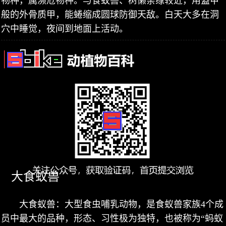
物种，属濒危物种。与食蚁兽、树懒亲缘较近，用盔甲
般的外骨质甲，能蜷缩成圆球防御天敌。白天大多在洞
穴中睡觉，夜间到地面上活动。
大食蚁兽
大食蚁兽：大型食虫哺乳动物，是食蚁兽家族4个成
员中最大的品种，形态、习性极为独特，也被称为“蚂蚁