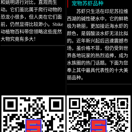
和姚明进行对比，直观而生
宠物苏虾品种
动。它们虽比属于爬行动物的
苏虾只生活在印尼苏拉维
恐龙小很多，但人类在它们面
西湖的碱性硬水中，它的鲜艳
前，仍然显得比较渺小。Sbike
极为艳丽，更加接近海水虾的
动植物百科带您领略这些庞然
颜色，是弱酸淡水虾无法比拟
大物究竟有多大！
的。近年新兴起后迅速震撼市
场，虽价格不菲，但仍受到世
界各地玩家的热烈追捧，成为
水族圈的热门话题。下面为您
奉上其中最具代表性的十大美
丽品种。