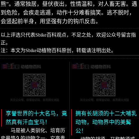
熊”。通常独居，昼伏夜出，性情温和，对人畜无害。遇
到危险，会疾走逃遁，动作十分难看搞笑。逃不脱时，
会竖起前半身，用坚强有力的钩爪反击。
以上评选只代表Sbike百科观点，不足之处，欢迎公众号留言指
正。
注：本文为Sbike动植物百科原创，转载请注明出处。
享誉世界的十大名马，竟
拥有长胡须的十二大哺乳
然真有汗血宝马！
动物，动物界中的美髯
马是被人类驯化、培育历
公！
史最悠久的动物之一。它高贵