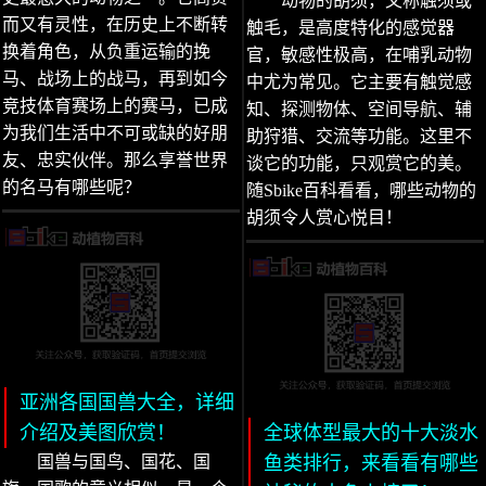
动物的胡须，又称触须或
而又有灵性，在历史上不断转
触毛，是高度特化的感觉器
换着角色，从负重运输的挽
官，敏感性极高，在哺乳动物
马、战场上的战马，再到如今
中尤为常见。它主要有触觉感
竞技体育赛场上的赛马，已成
知、探测物体、空间导航、辅
为我们生活中不可或缺的好朋
助狩猎、交流等功能。这里不
友、忠实伙伴。那么享誉世界
谈它的功能，只观赏它的美。
的名马有哪些呢？
随Sbike百科看看，哪些动物的
胡须令人赏心悦目！
亚洲各国国兽大全，详细
介绍及美图欣赏！
全球体型最大的十大淡水
国兽与国鸟、国花、国
鱼类排行，来看看有哪些