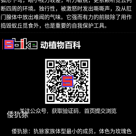
弧形下弯，眼小视力较差，听力敏锐，更依赖听觉去判
断四周的环境。独行性，被激怒时发出嘶嘶声，及从肛
门腺体中放出难闻的气味。它强而有力的前肢除了用作
捣毁蚁丘觅食外，也是重要的自我保护工具。
倭犰狳
倭犰狳：犰狳家族体型最小的成员，体色为玫瑰色