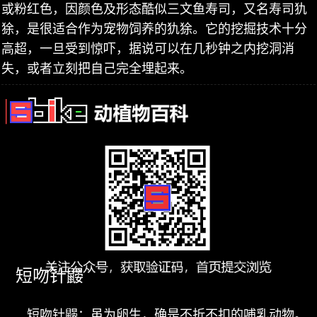
或粉红色，因颜色及形态酷似三文鱼寿司，又名寿司犰
狳，是很适合作为宠物饲养的犰狳。它的挖掘技术十分
高超，一旦受到惊吓，据说可以在几秒钟之内挖洞消
失，或者立刻把自己完全埋起来。
短吻针鼹
短吻针鼹：虽为卵生，确是不折不扣的哺乳动物。