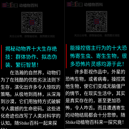
能操控宿主行为的十大恐
揭秘动物界十大生存绝
怖寄生虫、寄生生物，很
技：群体协作、拟态伪
多恐怖片灵感均源于此！
装、繁衍智慧！
许多影视作品中，外星的
在浩瀚的自然界，动物们
恐怖生物，或者病毒，操控其
为了在残酷的优胜劣汰法则下
他生物，使它们变成无脑僵尸
生存，演化出许多令人惊叹的
的情节，在现实生活中，其实
策略。从极地到雨林，从深海
是真实存在的，甚至更加恐
到沙漠，它们用独特方式破解
怖，令人咋舌。而且遭遇寄生
令人震撼的生命密码。这些进
的动物结局都会十分悲惨。随
化奇迹也改写了人类对科学的
Sbike动植物百科来一探究竟！
认知。随Sbike百科一起来探