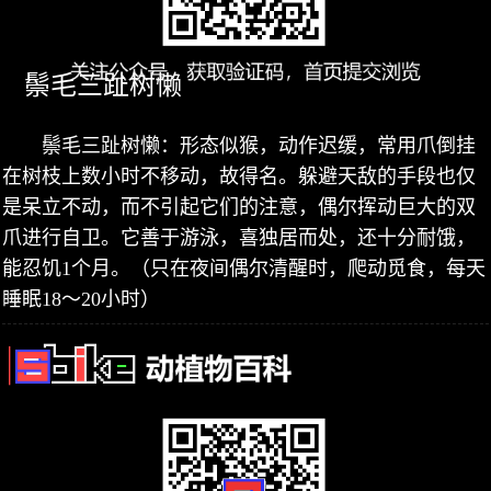
鬃毛三趾树懒
鬃毛三趾树懒：形态似猴，动作迟缓，常用爪倒挂
在树枝上数小时不移动，故得名。躲避天敌的手段也仅
是呆立不动，而不引起它们的注意，偶尔挥动巨大的双
爪进行自卫。它善于游泳，喜独居而处，还十分耐饿，
能忍饥1个月。（只在夜间偶尔清醒时，爬动觅食，每天
睡眠18～20小时）