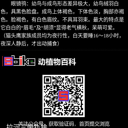
眼镜鸮：幼鸟与成鸟形态差异极大，幼鸟绒羽白
色，具黑色脸盘。成鸟上体褐色，下体色淡，胸部亦褐
色。脸褐色，有白色眉纹。不具耳羽束。最大的特点是
它白白的“眉毛”及“胡须”显得老气横秋，呆萌可爱。
（猫头鹰家族成员均为夜行性，白天要睡16～18小时，
夜深人静后，才出动捕食）
拉河三带犰狳