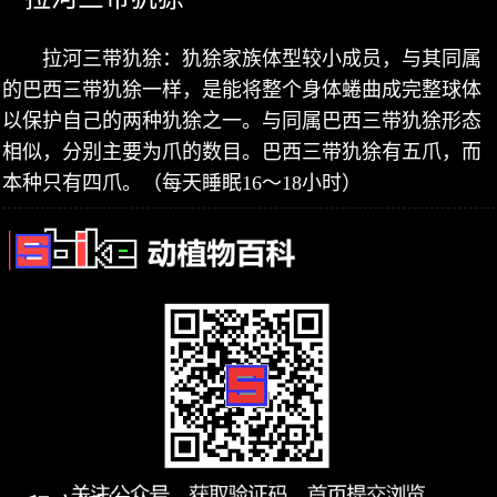
拉河三带犰狳：犰狳家族体型较小成员，与其同属
的巴西三带犰狳一样，是能将整个身体蜷曲成完整球体
以保护自己的两种犰狳之一。与同属巴西三带犰狳形态
相似，分别主要为爪的数目。巴西三带犰狳有五爪，而
本种只有四爪。（每天睡眠16～18小时）