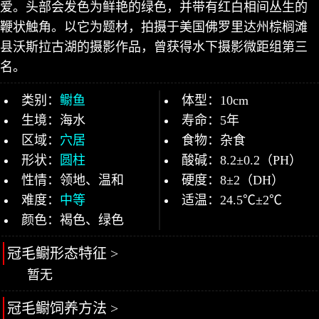
爱。头部会发色为鲜艳的绿色，并带有红白相间丛生的
鞭状触角。以它为题材，拍摄于美国佛罗里达州棕榈滩
县沃斯拉古湖的摄影作品，曾获得水下摄影微距组第三
名。
类别：
鳚鱼
体型：10cm
生境：海水
寿命：5年
区域：
穴居
食物：杂食
形状：
圆柱
酸碱：8.2±0.2（PH）
性情：领地、温和
硬度：8±2（DH）
难度：
中等
适温：24.5℃±2℃
颜色：褐色、绿色
冠毛鳚形态特征 >
暂无
冠毛鳚饲养方法 >