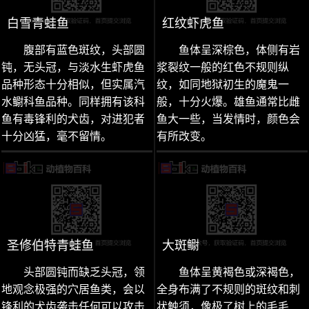
白雪青蛙鱼
红纹虾虎鱼
腹部有蓝色斑纹，头部圆
鱼体呈深棕色，体侧有岩
钝，无头冠，与淡水生虾虎鱼
浆裂纹一般的红色不规则纵
品种形态十分相似，但实属汽
纹，如同地狱初生的魔鬼一
水鳚科鱼品种。同样拥有该科
般，十分火爆。雄鱼通常比雌
鱼有毒锋利的犬齿，对进犯者
鱼大一些，当发情时，颜色会
十分凶猛，毫不留情。
有所改变。
圣修伯特青蛙鱼
大斑鳚
头部圆钝而缺乏头冠，领
鱼体呈黄褐色或深褐色，
地观念极强的穴居鱼类，会以
全身布满了不规则的斑纹和刺
锋利的犬齿袭击任何可以攻击
状触须，像极了树上的毛毛