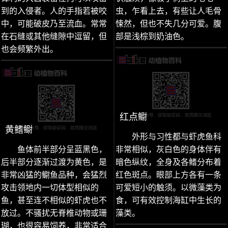
到的入侵者。人的手指若被咬
虫，乍看上去，有些让人毛骨
中，可能破皮乃至流血。常常
悚然，但也不失几分可爱。腹
在石缝或其他缝隙中逗留，但
部是浅棕到奶油色。
也会频繁外出。
红点鳚
黄鳍鳚
外形与习性都与虾虎鱼科
鱼体前半部分呈蓝黑色，
非常相似，灰白色的身体伴有
后半部分逐渐过渡为黄色，是
暗色纵纹，全身及各鳍分布着
非常凶猛的鳚鱼品种，会猛烈
红色斑点。眼部上方各有一条
攻击领地内一切体型相似的
可爱短小的触须。以微藻类为
鱼，甚至连不相似的虾虎也不
食，可有效控制海缸中生长的
放过。不骚扰无脊椎动物或珊
藻类。
瑚，也很容易饲养，非常适合