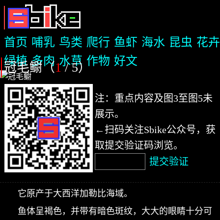
首页
哺乳
鸟类
爬行
鱼虾
海水
昆虫
花卉
绿植
多肉
水草
作物
好文
冠毛鳚（
1
/ 5
）
注：重点内容及图3至图5未
展示。
←扫码关注Sbike公众号，获
取提交验证码浏览。
提交验证
它原产于大西洋加勒比海域。
鱼体呈褐色，并带有暗色斑纹，大大的眼睛十分可