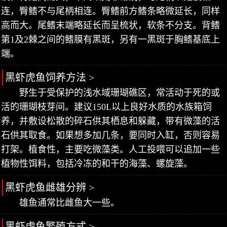
连，臀鳍不与尾柄相连。臀鳍前方鳍条略微延长，同样
高而大。尾鳍末端略延长而呈梳状，软条不分支。背鳍
第1及2棘之间的鳍膜有黑斑，另有一黑斑于胸鳍基底上
端。
黑虾虎鱼饲养方法 >
野生于受保护的浅水域珊瑚礁区，常活动于死的或
活的珊瑚枝芽间。建议150L以上良好水质的水族箱饲
养，并敷设松散的碎石供其栖息和躲藏，带有微藻的活
石供其取食。如果想多加几条，要同时入缸，否则容易
打架。植食性，主要吃微藻类。人工投喂可以追加一些
植物性饵料，包括冷冻的和干的海藻、螺旋藻。
黑虾虎鱼雌雄分辨 >
雄鱼通常比雌鱼大一些。
黑虾虎鱼繁殖方式 >