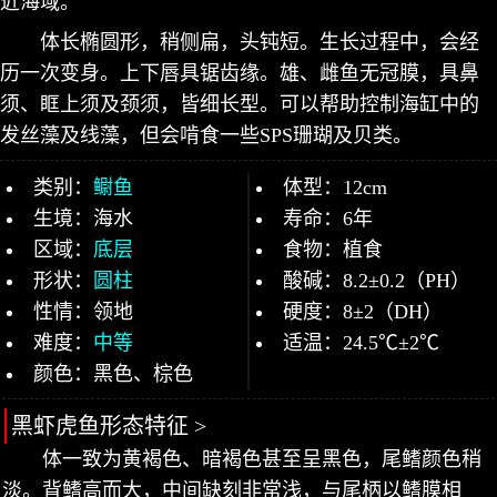
近海域。
体长椭圆形，稍侧扁，头钝短。生长过程中，会经
历一次变身。上下唇具锯齿缘。雄、雌鱼无冠膜，具鼻
须、眶上须及颈须，皆细长型。可以帮助控制海缸中的
发丝藻及线藻，但会啃食一些SPS珊瑚及贝类。
类别：
鳚鱼
体型：12cm
生境：海水
寿命：6年
区域：
底层
食物：植食
形状：
圆柱
酸碱：8.2±0.2（PH）
性情：领地
硬度：8±2（DH）
难度：
中等
适温：24.5℃±2℃
颜色：黑色、棕色
黑虾虎鱼形态特征 >
体一致为黄褐色、暗褐色甚至呈黑色，尾鳍颜色稍
淡。背鳍高而大，中间缺刻非常浅，与尾柄以鳍膜相