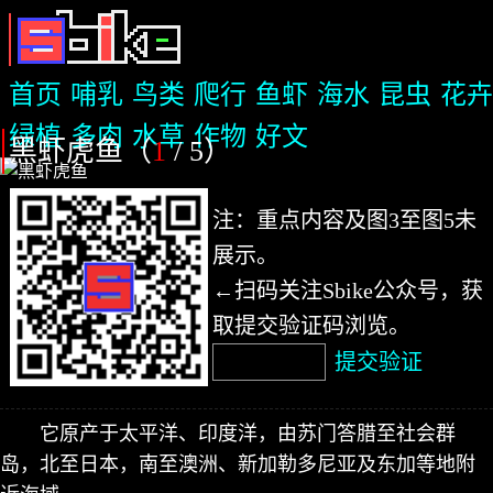
首页
哺乳
鸟类
爬行
鱼虾
海水
昆虫
花卉
绿植
多肉
水草
作物
好文
黑虾虎鱼（
1
/ 5
）
注：重点内容及图3至图5未
展示。
←扫码关注Sbike公众号，获
取提交验证码浏览。
提交验证
它原产于太平洋、印度洋，由苏门答腊至社会群
岛，北至日本，南至澳洲、新加勒多尼亚及东加等地附