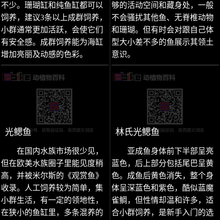
不少。珊瑚缸和纯鱼缸都可以
够的活动空间和藏身处，一般
饲养，建议3条以上成群饲养，
不会骚扰其他鱼、无脊椎动物
小群通常更加活跃，会使它们
和珊瑚。但有时会对跟自己体
有安全感。成群饲养能为海缸
型大小差不多的鱼展示其领土
增加亮丽及动感的色彩。
意识。
光鳃鱼
林氏光鳃鱼
在国内水族市场很少见，
亚成鱼身体前下半部呈亮
但在欧美水族圈子里能见度稍
蓝色，后上部分包括尾巴呈黄
高，并被米尔斯的《观赏鱼》
色。成鱼后黄色消失，整个身
收录。人工饲养较为简单，集
体呈深蓝色和紫色，酷似蓝魔
小群生活，有一定的领地性，
雀鲷，但性情却温和许多，适
在狭小的鱼缸里，多条混养的
合小群饲养，是新手入门的选