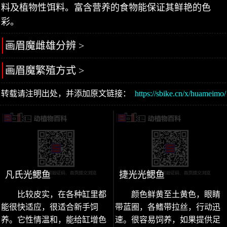
料及植物性饵料。富含营养的食物能保证其鲜艳的色
彩。
画眉魔雌雄分辨 >
画眉魔繁殖方式 >
转载请注明出处，并添加原文链接：
https://sbike.cn/x/huameimo/
凡氏光鳃鱼
捷光光鳃鱼
比较皮实，在各种缸里都
颜色鲜黄至土黄色，眼睛
能很快适应，很适合新手饲
带蓝圈，各鳍带拉丝，行动迅
养。它性情温和，能给缸增色
速。很容易饲养，如果提供足