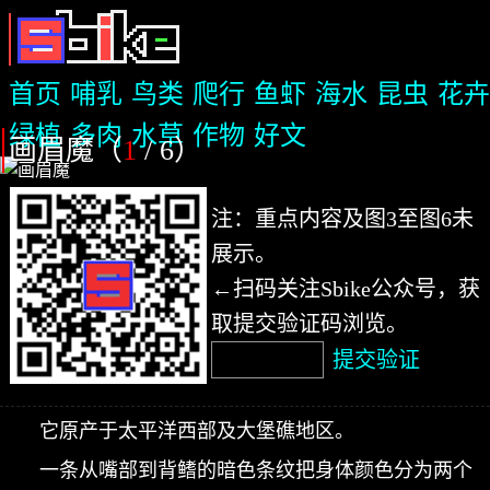
首页
哺乳
鸟类
爬行
鱼虾
海水
昆虫
花卉
绿植
多肉
水草
作物
好文
画眉魔（
1
/ 6
）
注：重点内容及图3至图6未
展示。
←扫码关注Sbike公众号，获
取提交验证码浏览。
提交验证
它原产于太平洋西部及大堡礁地区。
一条从嘴部到背鳍的暗色条纹把身体颜色分为两个