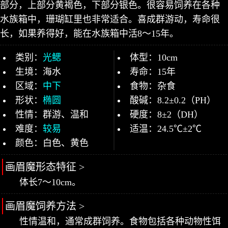
部分，上部分黄褐色，下部分银色。很容易饲养在各种
水族箱中，珊瑚缸里也非常适合。喜成群游动，寿命很
长，如果养得好，能在水族箱中活8～15年。
类别：
光鳃
体型：10cm
生境：海水
寿命：15年
区域：
中下
食物：杂食
形状：
椭圆
酸碱：8.2±0.2（PH）
性情：群游、温和
硬度：8±2（DH）
难度：
较易
适温：24.5℃±2℃
颜色：白色、黄色
画眉魔形态特征 >
体长7～10cm。
画眉魔饲养方法 >
性情温和，通常成群饲养。食物包括各种动物性饵