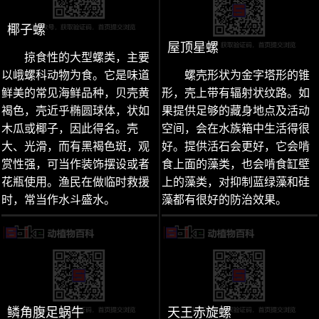
椰子螺
屋顶星螺
掠食性的大型螺类，主要
以峨螺科动物为食。它是味道
螺壳形状为金字塔形的锥
鲜美的常见海鲜品种，贝壳黄
形，壳上带有辐射状纹路。如
褐色，壳近乎椭圆球体，状如
果提供足够的藏身地点及活动
木瓜或椰子，因此得名。壳
空间，会在水族箱中生活得很
大、光滑，而有黑褐色斑，观
好。提供活石会更好，它会啃
赏性强，可当作装饰摆设或者
食上面的藻类，也会啃食缸壁
花瓶使用。渔民在做临时救援
上的藻类，对抑制蓝绿藻和硅
时，常当作水斗盛水。
藻都有很好的防治效果。
鳞角腹足蜗牛
天王赤旋螺