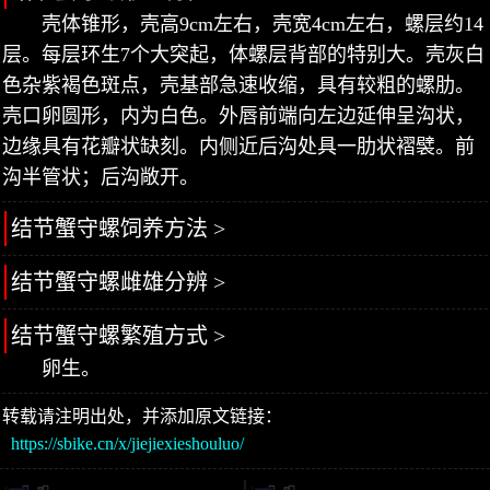
壳体锥形，壳高9cm左右，壳宽4cm左右，螺层约14
层。每层环生7个大突起，体螺层背部的特别大。壳灰白
色杂紫褐色斑点，壳基部急速收缩，具有较粗的螺肋。
壳口卵圆形，内为白色。外唇前端向左边延伸呈沟状，
边缘具有花瓣状缺刻。内侧近后沟处具一肋状褶襞。前
沟半管状；后沟敞开。
结节蟹守螺饲养方法 >
结节蟹守螺雌雄分辨 >
结节蟹守螺繁殖方式 >
卵生。
转载请注明出处，并添加原文链接：
https://sbike.cn/x/jiejiexieshouluo/