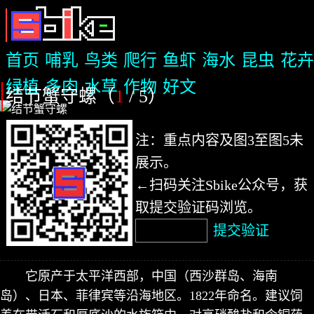
首页
哺乳
鸟类
爬行
鱼虾
海水
昆虫
花卉
绿植
多肉
水草
作物
好文
结节蟹守螺（
1
/ 5
）
注：重点内容及图3至图5未
展示。
←扫码关注Sbike公众号，获
取提交验证码浏览。
提交验证
它原产于太平洋西部，中国（西沙群岛、海南
岛）、日本、菲律宾等沿海地区。1822年命名。建议饲