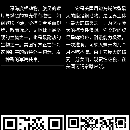
深海底栖动物，腹足的鳞
它是美国周边海域体型最
片与黝黑的螺壳带有磁性，如
大的腹足纲动物，是世界上体
钢铁般坚硬，令捕食者望而却
型最大的螺类之一，为体型庞
步，敬而远之，是地球上最坚
大的掠食性海螺。它柔软的腹
硬的生物之一，也是最耐热的
足呈鲜橙色，耐饿能力极强，
生物之一。美国军方正在针对
一次进食，可躲入螺壳内几个
这种蜗牛的奇特外壳构造开发
月不吃不喝。由于它庞大的螺
一种新的军用装甲。
壳十分美丽，观赏性极强，在
美国可谓家喻户晓。