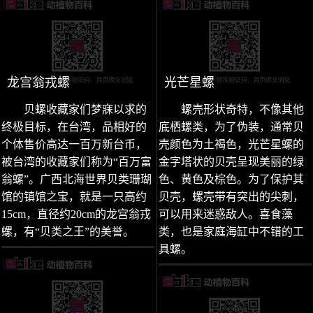
龙宫翁戎螺
光芒星螺
贝螺收藏家们梦寐以求的
螺壳形状奇特，不像其他
终极目标，在台湾，品相好的
底栖螺类，为了伪装，通常贝
个体售价高达一百万新台币，
壳颜色为土褐色，光芒星螺的
被台湾的收藏家们称为“百万富
金字塔状的贝壳呈现美丽的绿
翁螺”。广西北海世界贝类珊瑚
色、黄色及棕色。为了保护其
馆的镇馆之宝，就是一只高约
贝壳，螺壳带有突出的尖刺，
15cm，直径约20cm的龙宫翁戎
可以用来迷惑敌人。喜食藻
螺，有“贝类之王”的美誉。
类，也是家庭海缸中不错的工
具螺。