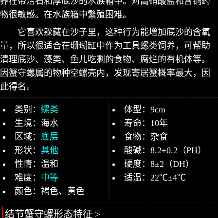
养在带活石和厚底沙的水族箱中。对高硝酸盐和含铜药
物很敏感。在水族箱中繁殖困难。
它喜欢躲藏在沙子里，这种行为能增加底沙的含氧
量，所以很适合在珊瑚缸中作为工具螺类饲养，可帮助
清理底沙、藻类、鱼儿吃剩的食物、腐烂的有机体等。
因蟹守螺属的物种空螺壳内，发现寄居蟹概率最大，因
此得名。
类别：
螺类
体型：9cm
生境：海水
寿命：10年
区域：
底层
食物：杂食
形状：
其他
酸碱：8.2±0.2（PH）
性情：温和
硬度：8±2（DH）
难度：
中等
适温：22℃±4℃
颜色：褐色、黄色
结节蟹守螺形态特征 >