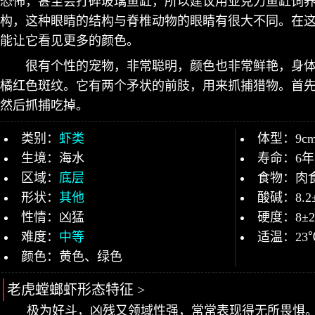
恐怖，甚至会打碎玻璃鱼缸，所以建议用亚克力鱼缸饲
构，这种眼睛的结构与脊椎动物的眼睛有很大不同。在
能让它看见更多的颜色。
很有个性的宠物，非常聪明，颜色也非常鲜艳，身
橘红色斑纹。它有两个矛状的前肢，用来抓捕猎物。首
然后抓捕吃掉。
类别：
虾类
体型：9c
生境：海水
寿命：6年
区域：
底层
食物：肉
形状：
其他
酸碱：8.2
性情：凶猛
硬度：8±
难度：
中等
适温：23
颜色：黄色、绿色
老虎螳螂虾形态特征 >
极为好斗，凶残又领域性强，常常表现得无所畏惧