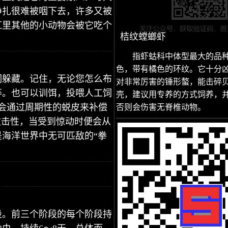
挣扎很难被咽下去，许多又被
缸里其他的小动物会被它吃个
桔纹螳螂虾
指虾蛄科中体型最大的品
色，带有橘色的环纹。它十分
洞躲藏。记住，无论您怎么布
对非常厉害的锤形螯，能击碎
等。也可以训饵，投喂人工饲
壳，建议用专养的方式饲养，
会通过周期性的蜕皮来补偿
否则会伤害无脊椎动物。
攻击性，当受到惊动时便会从
海洋世界中无可匹敌的“拳
段。前三个阶段的每个阶段持