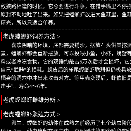
敌狭路相逢的时候，它总要进行斗争，在猎手嘴里不停
原封不动地吐了出来。如果把螳螂虾放进大鱼缸里，鱼
精光，所以只适合单养。
老虎螳螂虾饲养方法 >
喜欢阴暗的环境，底部需要铺沙，摆放石头供其挖
景，螳螂虾都会重新摆放。可以投喂小鱼，小虾，螃蟹
料或者冷冻食物。它的双锤约敲击5万次后才会损坏，它
自己“武器”的损耗。蜕皮后的雀尾螳螂虾脆弱但仍极具
栖身的洞穴中冲出来攻击对方。等甲壳变硬后，虾依旧是
击手”。寿命4～6年。
老虎螳螂虾雌雄分辨 >
老虎螳螂虾繁殖方式 >
卵生。螳螂虾的幼体在成熟之前经历了七个幼虫阶