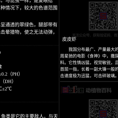
养。与昆虫一样，是复眼结
这种情况下，较大的色谱范围
体呈通透的翠绿色，腿部带有
先击晕猎物，使之无法动弹，
皮皮虾
我国分布最广、产量最大
m
周星驰的电影《食神》中，撒
料。它性情凶猛，视觉敏锐，
食
首屈一指，长着一副大锤一般
±0.2（PH）
击速度极为迅猛，可击碎玻璃
2（DH）
℃±2℃
。鱼类是它的主要敌人。与天