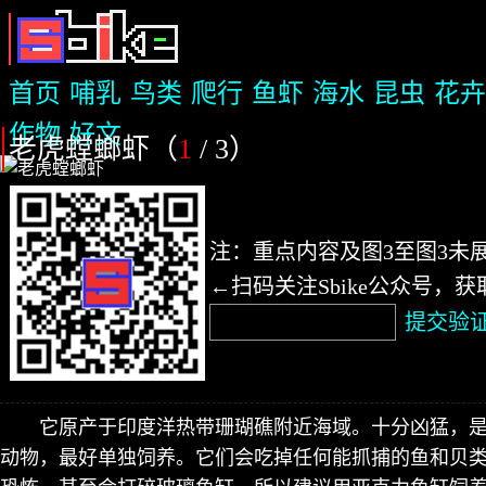
首页
哺乳
鸟类
爬行
鱼虾
海水
昆虫
花卉
作物
好文
老虎螳螂虾（
1
/ 3
）
注：重点内容及图3至图3未
←扫码关注Sbike公众号，
提交验
它原产于印度洋热带珊瑚礁附近海域。十分凶猛，
动物，最好单独饲养。它们会吃掉任何能抓捕的鱼和贝