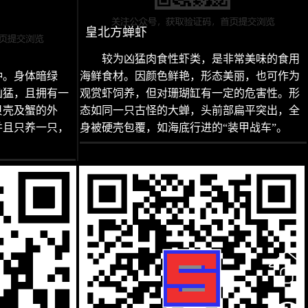
皇北方蝉虾
较为凶猛肉食性虾类，是非常美味的食用
种。身体暗绿
海鲜食材。因颜色鲜艳，形态美丽，也可作为
凶猛，且拥有一
观赏虾饲养，但对珊瑚缸有一定的危害性。形
贝壳及蟹的外
态如同一只古怪的大蝉，头前部扁平突出，全
并且只养一只，
身被硬壳包覆，如海底行进的“装甲战车”。