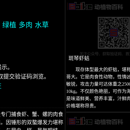
绿植
多肉
水草
斑琴虾蛄
展示。
现存体型最大的虾蛄，堪
获取提交验证码浏览。
哥大。它是肉食性动物，性情
敏锐，攻击力量可达体重之250
证
10kg。不仅颜色艳丽，可作为
是味道鲜美、营养丰富，汁鲜
价格堪称昂贵。
是专门捕食虾、蟹、螺的肉食
类。因锤形的双螯爆发力堪称