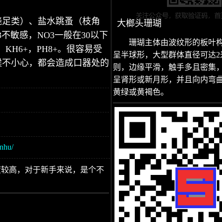
桡足类）、盐水跳蚤（枝角
大榔头珊瑚
不敏感，NO3一般在30以下
珊瑚主体由波纹形的板叶
，KH6+，PH8+。很容易受
呈半球形，大型群体直径可达2
候不小心，都会造成口器处的
则，边缘平滑，触手多且密集
呈肾形或新月形，并且向内弯
黄绿或黄褐色。
anhu/
度较高，对于新手来说，是个不