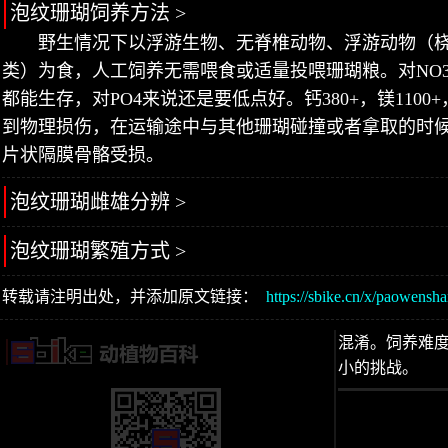
泡纹珊瑚饲养方法 >
野生情况下以浮游生物、无脊椎动物、浮游动物（
类）为食，人工饲养无需喂食或适量投喂珊瑚粮。对NO3
都能生存，对PO4来说还是要低点好。钙380+，镁1100+
到物理损伤，在运输途中与其他珊瑚碰撞或者拿取的时
片状隔膜骨骼受损。
泡纹珊瑚雌雄分辨 >
泡纹珊瑚繁殖方式 >
转载请注明出处，并添加原文链接：
https://sbike.cn/x/paowensh
混淆。饲养难
小的挑战。