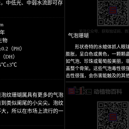
线，中低光、中弱水流即可存
m
0年
气泡珊瑚
生物
形状奇特的水螅体抓人眼
±0.2（PH）
膨胀，呈白色或黄色，一颗颗
3（DH）
如气泡、珍珠或葡萄般美丽，
5℃±3℃
盖整个骨架。这些气泡毒性很
击性很强，会伤害能触及的其
是泡纹珊瑚属具有更多的气泡
看到类似阑尾的小尖尖。泡纹
不大，所以在市场上流行的一