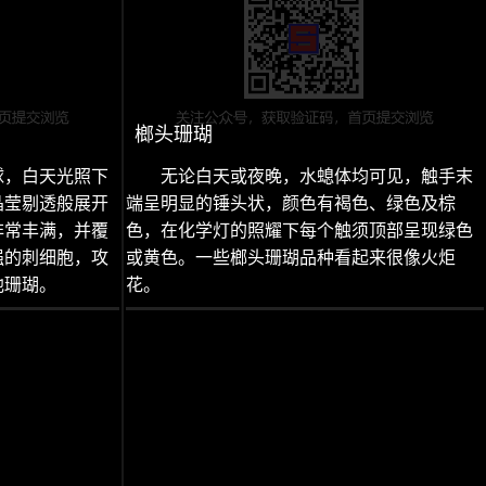
榔头珊瑚
球，白天光照下
无论白天或夜晚，水螅体均可见，触手末
晶莹剔透般展开
端呈明显的锤头状，颜色有褐色、绿色及棕
非常丰满，并覆
色，在化学灯的照耀下每个触须顶部呈现绿色
强的刺细胞，攻
或黄色。一些榔头珊瑚品种看起来很像火炬
他珊瑚。
花。