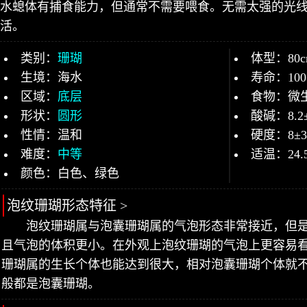
水螅体有捕食能力，但通常不需要喂食。无需太强的光
活。
类别：
珊瑚
体型：80c
生境：海水
寿命：10
区域：
底层
食物：微
形状：
圆形
酸碱：8.2
性情：温和
硬度：8±
难度：
中等
适温：24.
颜色：白色、绿色
泡纹珊瑚形态特征 >
泡纹珊瑚属与泡囊珊瑚属的气泡形态非常接近，但
且气泡的体积更小。在外观上泡纹珊瑚的气泡上更容易
珊瑚属的生长个体也能达到很大，相对泡囊珊瑚个体就
般都是泡囊珊瑚。