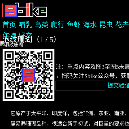
首页
哺乳
鸟类
爬行
鱼虾
海水
昆虫
花卉
作物
好文
泡纹珊瑚（
1
/ 5
）
注：重点内容及图3至图5未
←扫码关注Sbike公众号，
提交验
它原产于太平洋、印度洋，包括非洲、东亚、南亚
属易养珊瑚品种，很适合新手初试，对巨量的要求