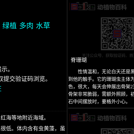
绿植
多肉
水草
脊珊瑚
展示。
性情温和，无论白天还是
获取提交验证码浏览。
到他的触手。它的珊瑚虫主体
色，很大，每天会伸展出骨架2
证
骨架非常脆弱，需额外照顾，
石中间摆放时，要格外小心。
、红海等地附近海域。
也很低。体内含有虫黄藻，虽