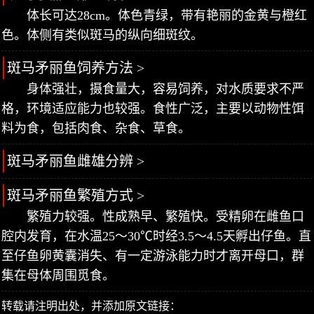
体长可达28cm。体色青绿，带有艳丽的金黄与橙红
色。体侧有类似斑马的纵向细斑纹。
斑马矛丽鱼饲养方法 >
身体强壮，摄食量大，容易饲养，对水质要求不严
格，环境适应能力也较强。食性广泛，主要以动物性饵
料为食，包括肉食、杂食、草食。
斑马矛丽鱼雌雄分辨 >
斑马矛丽鱼繁殖方式 >
繁殖力较强。性成熟早、繁殖快。受精卵在雌鱼口
腔内发育，在水温25～30℃时经3.5～4.5天孵出仔鱼。直
至仔鱼卵黄囊消失、有一定游泳能力时才离开母口，群
集在母体周围觅食。
转载请注明出处，并添加原文链接：