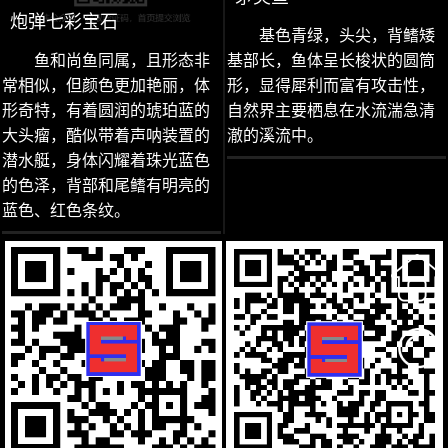
炮弹七彩宝石
基色青绿，头尖，背鳍矮
鱼和尚鱼同属，且形态非
基部长，鱼体呈长梭状的圆筒
常相似，但颜色更加艳丽，体
形，显得犀利而富有攻击性，
形奇特，有着圆润的琥珀蓝的
自然界主要栖息在水流湍急清
大头瘤，酷似带着声呐装置的
澈的溪流中。
潜水艇，身体闪耀着珠光蓝色
的色泽，背部和尾鳍有明亮的
蓝色、红色条纹。