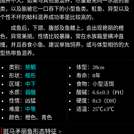
围并不大。如果与其他鱼混养，尽量避免同一水层的鱼
类，以及能被它一口吞下的小型鱼类。魟鱼、异型以及
个性不坏的鲶科混养成功率是比较高的。
成鱼后，下颌、腹部及鱼鳍上，会出现艳丽的橙
色，异常美丽。性情比较暴躁，常在水族箱里横冲直
撞，并且吞食小鱼。建议单独饲养，或与体型相仿的大
型热带鱼混养。
类别：
慈鲷
体型：28cm
形状：
梭形
寿命：8年
区域：
中下
食物：小型活饵
水质：
弱酸
酸碱：6.6±0.3（PH）
性情：凶猛
硬度：8±3（DH）
难度：
中等
适温：25℃±3℃
颜色：橙色、青色
斑马矛丽鱼形态特征 >