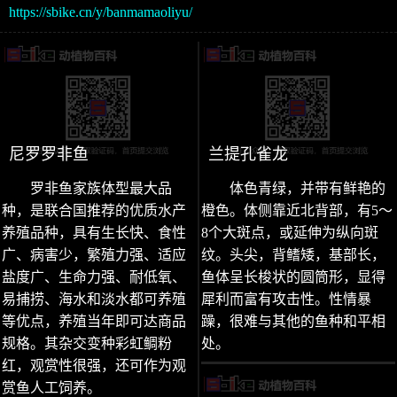
https://sbike.cn/y/banmamaoliyu/
尼罗罗非鱼
兰提孔雀龙
罗非鱼家族体型最大品
体色青绿，并带有鲜艳的
种，是联合国推荐的优质水产
橙色。体侧靠近北背部，有5～
养殖品种，具有生长快、食性
8个大斑点，或延伸为纵向斑
广、病害少，繁殖力强、适应
纹。头尖，背鳍矮，基部长，
盐度广、生命力强、耐低氧、
鱼体呈长梭状的圆筒形，显得
易捕捞、海水和淡水都可养殖
犀利而富有攻击性。性情暴
等优点，养殖当年即可达商品
躁，很难与其他的鱼种和平相
规格。其杂交变种彩虹鲷粉
处。
红，观赏性很强，还可作为观
赏鱼人工饲养。