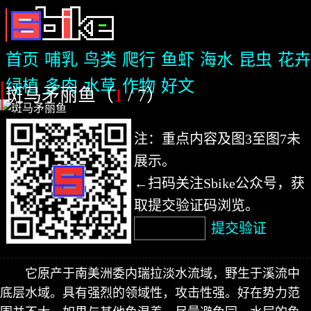
首页
哺乳
鸟类
爬行
鱼虾
海水
昆虫
花卉
绿植
多肉
水草
作物
好文
斑马矛丽鱼（
1
/ 7
）
注：重点内容及图3至图7未
展示。
←扫码关注Sbike公众号，获
取提交验证码浏览。
提交验证
它原产于南美洲委内瑞拉淡水流域，野生于溪流中
底层水域。具有强烈的领域性，攻击性强。好在势力范