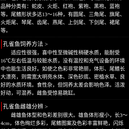
品种分类有：蛇皮、火炬、红袍、紫袍、黑袍、蓝袍
等。尾鳍形状多达13～16种，有圆尾、三角尾、旗尾、
火炬尾、琴尾、齿尾、燕尾、上剑尾、下剑尾、裙尾
等。
孔雀鱼饲养方法 >
适应性很强，喜中性至微碱性稍硬水质，能耐受
16℃左右低温与较脏水质，没有温控和充气设备的环境
中也能生活良好。如使之色彩非常艳丽，体形、尾鳍长
大漂亮，则需宽大明亮水体、深色砂底、密植水草、良
好的水质环境。食性杂，但饲养太差会影响色泽。活泼
好动，可混养。雌鱼受惊易跳缸。
孔雀鱼雌雄分辨 >
雌雄鱼体型和色彩差别很大。雄鱼体形瘦小，长3～
4cm，体色绚烂多彩，尾鳍图案及色彩丰富鲜艳，闪烁