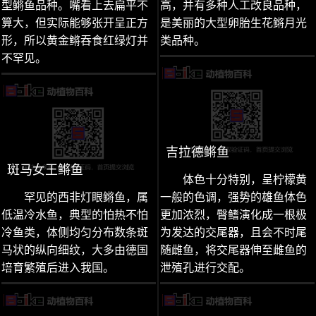
型鳉鱼品种。嘴看上去扁平不
高，并有多种人工改良品种，
算大，但实际能够张开呈正方
是美丽的大型卵胎生花鳉月光
形，所以黄金鳉吞食红绿灯并
类品种。
不罕见。
吉拉德鳉鱼
斑马女王鳉鱼
体色十分特别，呈柠檬黄
罕见的西非灯眼鳉鱼，属
一般的色调，强势的雄鱼体色
低温冷水鱼，典型的怕热不怕
更加浓烈，臀鳍演化成一根极
冷鱼类，体侧均匀分布数条斑
为发达的交尾器，且会不时尾
马状的纵向细纹，大多由德国
随雌鱼，将交尾器伸至雌鱼的
培育繁殖后进入我国。
泄殖孔进行交配。