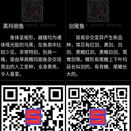
黑玛丽鱼
剑尾鱼
鱼体呈梭形，雌雄均为通
容易杂交变异产生新品
体哑光般的乌黑，在鱼类中比
种，常见有红剑、黄剑、白
较少见，非常特别，别具一
剑、黑鳍红剑、黑鳍白剑、鸳
格，是由旱高鳍玛丽鱼杂交培
鸯剑等。鳍形有尾鳍上下叶均
育出的人工变种，全身黑亮，
延长似剑的，有背鳍、尾鳍长
令人喜爱。
大的。