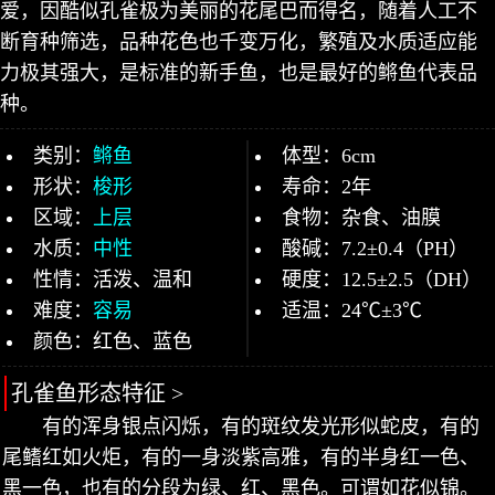
爱，因酷似孔雀极为美丽的花尾巴而得名，随着人工不
断育种筛选，品种花色也千变万化，繁殖及水质适应能
力极其强大，是标准的新手鱼，也是最好的鳉鱼代表品
种。
类别：
鳉鱼
体型：6cm
形状：
梭形
寿命：2年
区域：
上层
食物：杂食、油膜
水质：
中性
酸碱：7.2±0.4（PH）
性情：活泼、温和
硬度：12.5±2.5（DH）
难度：
容易
适温：24℃±3℃
颜色：红色、蓝色
孔雀鱼形态特征 >
有的浑身银点闪烁，有的斑纹发光形似蛇皮，有的
尾鳍红如火炬，有的一身淡紫高雅，有的半身红一色、
黑一色，也有的分段为绿、红、黑色。可谓如花似锦。