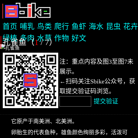
首页
哺乳
鸟类
爬行
鱼虾
海水
昆虫
花卉
绿植
多肉
水草
作物
好文
孔雀鱼（
1
/ 7
）
注：重点内容及图3至图7未
展示。
←扫码关注Sbike公众号，获
取提交验证码浏览。
提交验证
它原产于南美洲、北美洲。
卵胎生的代表鱼种，雄鱼颜色绚丽多彩，活泼可