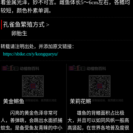
着金属光泽，妙不可言。雌鱼体长5～6cm左右，各鳍均
较短，颜色朴素单调。
孔雀鱼繁殖方式 >
卵胎生
转载请注明出处，并添加原文链接：
https://sbike.cn/y/kongqueyu/
黄金鳉鱼
茉莉花鳉
闪亮的黄金色泽非常可
雄鱼的背鳍面积占比极
人，善弹跳，会跳出水面抓捕
大，并且可以如同风帆一般高
蚊虫。是备受鱼友青睐的中小
高竖起，在世界各地普及度很