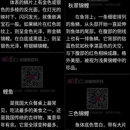
体表的鳞片上有金色或银
秋翠锦鲤
色的多棱的反光面，在灯光的
映衬下，闪闪发光，就像嵌满
在鱼背上，一条细密排列
宝石一般。如果鳞片在红色斑
的鱼鳞，从头部开始一直延伸
纹上，则呈金色光泽，称金鳞
到鱼体的尾部，在腹部的侧线
锦鲤。在白底或黑底上，则呈
上也有一排鱼鳞。它背部的钴
银色光泽，称银鳞锦鲤。
蓝色犹如秋季湛蓝色的天空，
与下腹部的红色相映成趣，格
外美丽，被视为浅黄锦鲤中的
珍品。
鲤鱼
是我国大众餐桌上最常
见，吃法最多的美食之一，还
三色锦鲤
是我国传统的吉祥物，寓意年
年有余。它是全球变种最多、
鱼体底色雪白，带有大片