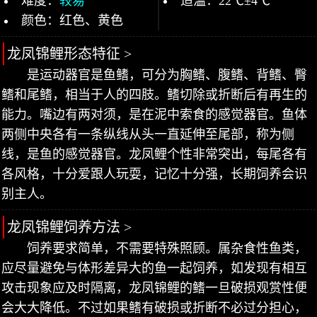
难度：
较易
适温：22℃±4℃
颜色：红色、黄色
龙凤锦鲤形态特征 >
是运动器官是鱼鳍，可分为胸鳍、腹鳍、背鳍、臀
鳍和尾鳍，相当于人的四肢。鳍切除或折断后有再生的
能力。嘴边有两对须，是在泥中索食的感觉器官。鱼体
两侧中央各有一条纵线从头一直延伸至尾部，称为侧
线，是鱼的感觉器官。龙凤鲤个性非常突出，每尾各有
各风格，十分爱跟人玩耍，记忆十分强，长期饲养会识
别主人。
龙凤锦鲤饲养方法 >
饲养要求简单，不需要特殊照顾。属杂食性鱼类，
应尽量避免与体形差异大的鱼一起饲养，如发现有相互
攻击现象应及时隔离，龙凤锦鲤的鳍一旦破损观赏性便
会大大降低。不过如果鳍有破损或折断不必过分担心，