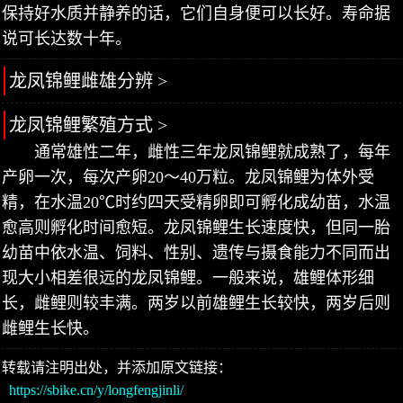
保持好水质并静养的话，它们自身便可以长好。寿命据
说可长达数十年。
龙凤锦鲤雌雄分辨 >
龙凤锦鲤繁殖方式 >
通常雄性二年，雌性三年龙凤锦鲤就成熟了，每年
产卵一次，每次产卵20～40万粒。龙凤锦鲤为体外受
精，在水温20℃时约四天受精卵即可孵化成幼苗，水温
愈高则孵化时间愈短。龙凤锦鲤生长速度快，但同一胎
幼苗中依水温、饲料、性别、遗传与摄食能力不同而出
现大小相差很远的龙凤锦鲤。一般来说，雄鲤体形细
长，雌鲤则较丰满。两岁以前雄鲤生长较快，两岁后则
雌鲤生长快。
转载请注明出处，并添加原文链接：
https://sbike.cn/y/longfengjinli/