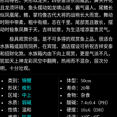
形而得名。头形似龙头，四条鱼须长而威武，鼻头开花
且龙须环绕，鱼头摆动如龙啸山摇，霸气逼人。尾鳍长
似凤凰尾，鳍，掌均像古代大将的战袍长大而宽，舞动
时刚中带柔，粗中有细，志在千里。尾部宽且散长，摆
动时极象凤舞于天，吉祥如意，为生活增添富贵灵气。
极具观赏价值，是不可多得的观赏鱼上品，很适合
水族箱或庭院饲养，在宾馆、酒店摆设可祈祝吉祥安泰
和招财化煞。水族箱内由下向上观赏，更是气派不凡，
犹如天上神龙彩凤空中翻腾，热闹而不混杂，层次分
明，十分壮观。
类别：
锦鲤
体型：50cm
形状：
梭形
寿命：20年
区域：
中上
食物：杂食
水质：
弱碱
酸碱：7.4±0.4（PH）
性情：温和
硬度：10±6（DH）