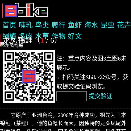
首页
哺乳
鸟类
爬行
鱼虾
海水
昆虫
花卉
绿植
多肉
水草
作物
好文
龙凤锦鲤（
1
/ 6
）
注：重点内容及图3至图6未
展示。
←扫码关注Sbike公众号，获
取提交验证码浏览。
提交验证
它原产于亚洲台湾，2006年育种成功，祖先为日本
锦鲤（茶鲤）。他的鱼鳍长而大，因独特的龙头凤尾外