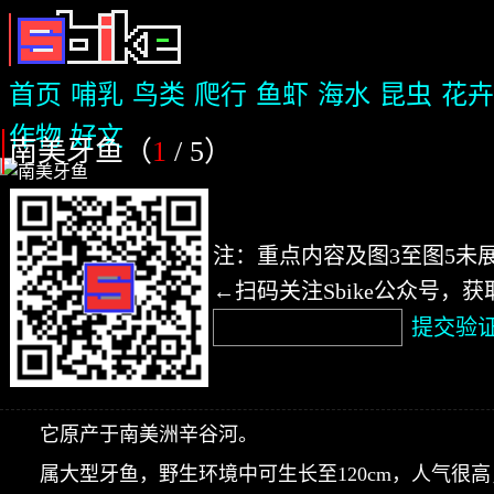
首页
哺乳
鸟类
爬行
鱼虾
海水
昆虫
花卉
作物
好文
南美牙鱼（
1
/ 5
）
注：重点内容及图3至图5未
←扫码关注Sbike公众号，
提交验
它原产于南美洲辛谷河。
属大型牙鱼，野生环境中可生长至120cm，人气很