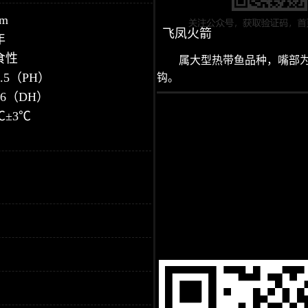
m
飞凤火箭
年
食性
属大型热带鱼品种，嘴部
.5（PH）
钩。
±6（DH）
℃±3℃