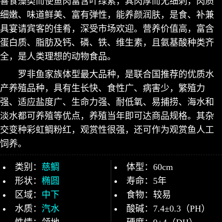
喜食藻类而使鱼肉富含叶绿素，其肉厚而无细刺，肉质
细嫩、味道鲜美、富有弹性，能养颜润肤，是食、补兼
具宴请宾客的佳肴，深受市场欢迎。营养价值高，富含
蛋白质、脂肪及钙、磷、铁、维生素，且氨基酸种类齐
全，是人类理想的动物食品。
罗非鱼家族体型最大品种，是联合国推荐的优质水
产养殖品种，具有生长快、食性广、病害少，繁殖力
强、适应盐度广、生命力强、耐低氧、易捕捞、海水和
淡水都可养殖等优点，养殖当年即可达商品规格。其杂
交变种彩虹鲷粉红，观赏性很强，还可作为观赏鱼人工
饲养。
类别：
慈鲷
体型：60cm
形状：
椭圆
寿命：5年
区域：
中下
食物：较易
水质：
汽水
酸碱：7.4±0.3（PH）