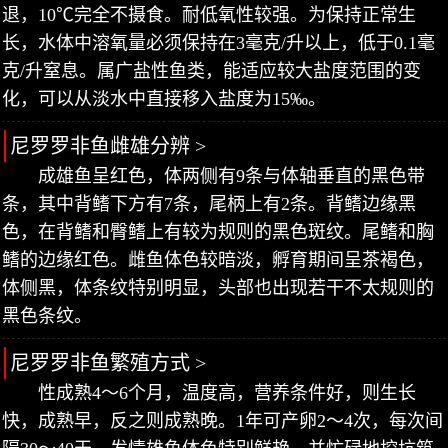
退，10℃完全不摄食。耐低氧性较强。为保持正常生
长，水体中溶氧量必须保持在3毫克/升以上，低于0.1毫
克/升窒息。属广盐性鱼类，能适应较大盐度范围的变
化，可以从淡水中直接移入盐度为15‰。
尼罗罗非鱼雌雄分辨 >
成雄鱼呈红色，体两侧有9条与体轴垂直的黑色带
条，其中背鳍下方有7条，尾柄上有2条。背鳍边缘黑
色，在背鳍和臀鳍上有较为规则的黑色斑纹。尾鳍和胸
鳍的边缘红色。雌鱼体色较暗淡，孵育期间呈茶褐色，
体侧黑，体条纹特别明显，头部也出现若干不太规则的
黑色条纹。
尼罗罗非鱼繁殖方式 >
性成熟4～6个月，温度高，营养条件好，则生长
快，成熟早，反之则成熟晚。1年可产卵2～4次，每次间