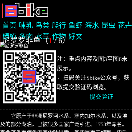
首页
哺乳
鸟类
爬行
鱼虾
海水
昆虫
花卉
绿植
多肉
水草
作物
好文
尼罗罗非鱼（
1
/ 6
）
注：重点内容及图3至图6未
展示。
←扫码关注Sbike公众号，获
取提交验证码浏览。
提交验证
它原产于非洲尼罗河水系、塞内加尔水系，以及埃
及的部分湖泊。已被很多国家广泛引进。1758年命名。