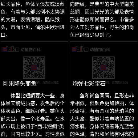
细长品种，鱼体呈淡灰或淡蓝
向暗纹，是典型的中大型南美
色，有着与头部比例不太协调
慈鲷，因其光光的头部及表情
的大嘴，表情滑稽，酷似猴
形态酷似和尚而得名。市售多
头，市面少见，偶尔由欧洲进
为人工饲养品种，野生的和尚
口。
鱼已经很少见到了。
刚果隆头丽鱼
炮弹七彩宝石
体型比短鲷要大一些，身
鱼和尚鱼同属，且形态非
体呈天鹅绒质感，发色后的个
常相似，但颜色更加艳丽，体
体灰蓝色，细腻好看。雄鱼头
形奇特，有着圆润的琥珀蓝的
部突出，像一个老寿星。在水
大头瘤，酷似带着声呐装置的
族市场上被归于“西非短鲷”类
潜水艇，身体闪耀着珠光蓝色
群，国内比较少见。习性类似
的色泽，背部和尾鳍有明亮的