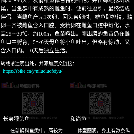
隔30～40天。发情雄鱼体色特别鲜艳，并忙碌地挖坑筑
巢，当鱼群中有成熟的雌鱼时，便前往逗引，最终结成
伴侣。当雌鱼产完1次卵，回头含卵时，雄鱼即排精，精
卵一齐被雌鱼含入口腔。受精卵在雌鱼口腔中孵化，水
温25～30℃，约100h，鱼苗孵出。刚出膜的鱼苗仍在雌
鱼口中孵育，5～6天母鱼将小鱼吐出，但略有惊动，又
含入口内。10天后独立生活。
转载请注明出处，并添加原文链接：
https://sbike.cn/y/niluoluofeiyu/
长身猴头鱼
和尚鱼
在慈鲷科鱼类中，属较为
体型圆润，身上有数条纵