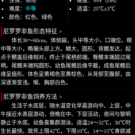
性情：领地
硬度：9±4（DH）
难度：
中等
适温：25℃±3℃
颜色：红色、绿色
尼罗罗非鱼形态特征 >
体长30～60cm。体侧扁，头中等大小，口端位。眼
中等大小，略偏头部上方。鳞大，圆形。背鳍发达，起
点于鳃盖后缘相对，终止于尾柄前端。臀鳍末端超过尾
柄。尾鳍末端钝圆形。幼鱼尾鳍后缘平截，成鱼尾鳍后
缘呈扇形。体色呈黄褐色至黄棕色，从背部至腹部，由
深逐渐变浅。喉、胸部白色。
尼罗罗非鱼饲养方法 >
生活于水底层，随水温变化早晨游向中、上层，中
午接近水表层游动，傍晚在中、下层活动，夜间与黎明
静止于水底。幼鱼喜集群游泳。适温24～32℃，30℃时
生长最快。致死上限42℃，下限10℃。14～15℃食欲减