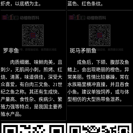
虾虎，以底栖为主。
蓝色、红色条纹。
罗非鱼
斑马矛丽鱼
肉质细嫩、味鲜肉美，且
成鱼后，下颌、腹部及鱼
刺少，无肌间小刺，煎烤、红
鳍上，会出现艳丽的橙色，异
烧、清蒸，味道俱佳，深受大
常美丽。性情比较暴躁，常在
众喜爱，有白肉三文鱼、21世
水族箱里横冲直撞，并且吞食
纪之鱼之称。其还有生成快、
小鱼。建议单独饲养，或与体
产量高、食性杂、疾病少、繁
型相仿的大型热带鱼混养。
殖力强等特点，是我国主要养
殖水产品。