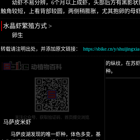
幼虾不易分辨，6个月以上成虾，头部后方有黑影状
触角较短，上看背部较圆，两侧稍膨胀，尤其抱卵的母
水晶虾繁殖方式 >
卵生
转载请注明出处，并添加原文链接：
https://sbike.cn/y/shuijingxia
的纵纹，在苏
种。
马萨皮米虾
马萨皮湖发现的唯一虾种，体色多变，基