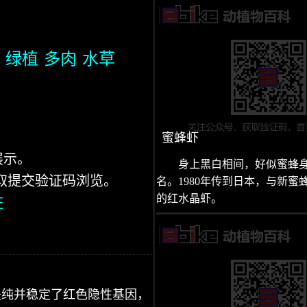
绿植
多肉
水草
蜜蜂虾
展示。
身上黑白相间，好似蜜蜂
获取提交验证码浏览。
名。1980年传到日本，与新蜜
的红水晶虾。
证
提纯并稳定了红色隐性基因，