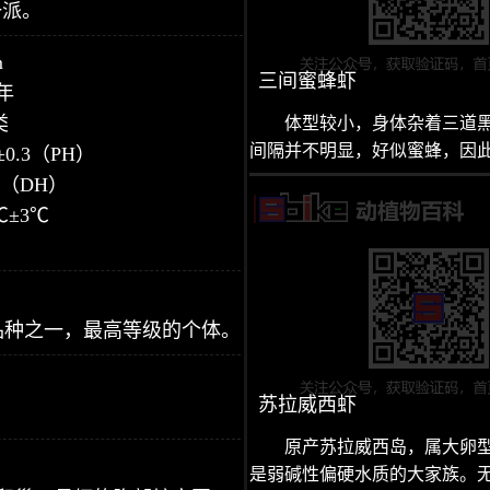
一派。
m
三间蜜蜂虾
年
类
体型较小，身体杂着三道
间隔并不明显，好似蜜蜂，因
±0.3（PH）
3（DH）
℃±3℃
品种之一，最高等级的个体。
苏拉威西虾
原产苏拉威西岛，属大卵
是弱碱性偏硬水质的大家族。