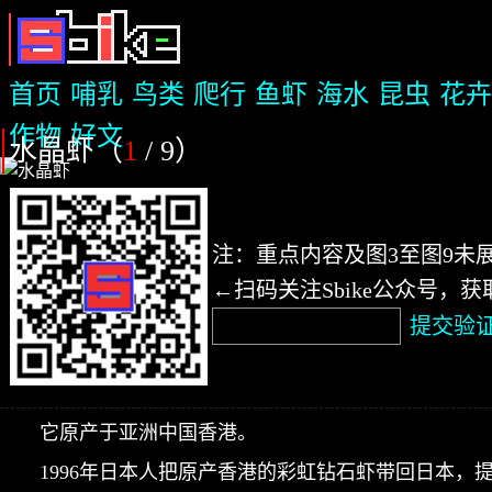
首页
哺乳
鸟类
爬行
鱼虾
海水
昆虫
花卉
作物
好文
水晶虾（
1
/ 9
）
注：重点内容及图3至图9未
←扫码关注Sbike公众号，
提交验
它原产于亚洲中国香港。
1996年日本人把原产香港的彩虹钻石虾带回日本，