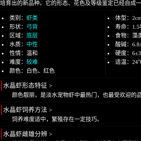
培育出的新品种。它的形态、花色及等级鉴定已经自成
类别：
虾类
体型：2c
形状：
弓背
寿命：1.5
区域：
底层
食物：藻
水质：
中性
酸碱：6.8
性情：温和
硬度：6±
难度：
较难
适温：24
颜色：白色、红色
水晶虾形态特征 >
颜色靓丽，是淡水宠物虾中最热门，也最受欢迎的
水晶虾饲养方法 >
饲养难度适中，繁殖存在一定技巧。
水晶虾雌雄分辨 >